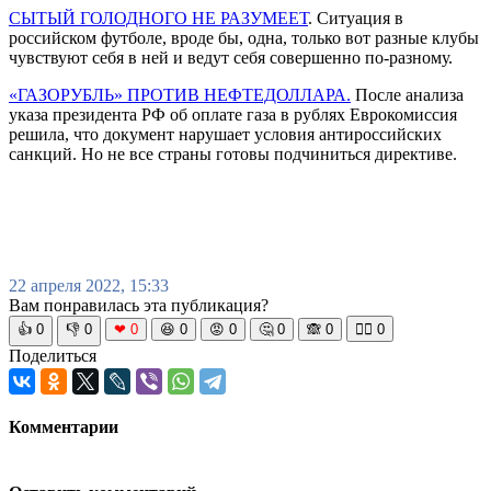
СЫТЫЙ ГОЛОДНОГО НЕ РАЗУМЕЕТ
. Ситуация в
российском футболе, вроде бы, одна, только вот разные клубы
чувствуют себя в ней и ведут себя совершенно по-разному.
«ГАЗОРУБЛЬ» ПРОТИВ НЕФТЕДОЛЛАРА.
После анализа
указа президента РФ об оплате газа в рублях Еврокомиссия
решила, что документ нарушает условия антироссийских
санкций. Но не все страны готовы подчиниться директиве.
22 апреля 2022, 15:33
Вам понравилась эта публикация?
👍
0
👎
0
❤
0
😆
0
😡
0
🤔
0
🙈
0
🧘‍♀️
0
Поделиться
Комментарии