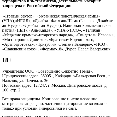
террористов и экстремистов, деятельность которых
запрещена в Российской Федерации:
«Правый сектор», «Украинская повстанческая армия»
(УПА),«ИГИЛ», «Джабхат Фатх аш-Шам» (бывшая «Джабхат
ан-Нусра», «Джебхат ан-Нусра»), Национал-Большевистская
партия (НБП), «Аль-Каида», «УНА-УНСО», «Талибан»,
«Меджлис крымско-татарского народа», «Свидетели Иеговы»,
«Мизантропик Дивижн», «Братство» Корчинского,
«Артподготовка», «Тризуб им. Степана Бандеры», «НСО»,
«Славянский союз», «Формат-18», Дуров Павел Валерьевич.
18+
Учредитель: ООО «Совершенно Секретно Трейд».
Юридический адрес: 360051, Кабардино-Балкарская Респ., г.
Нальчик, ул. Пачева, д. 36
Почтовый адрес: 127247, г. Москва, Дмитровское шоссе, д.
100, стр. 2
Все права защищены. Копирование и использование
материалов запрещено, частичное цитирование возможно
только при условии гиперссылки на сайт.