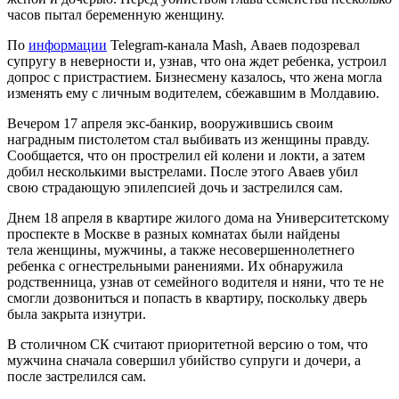
часов пытал беременную женщину.
По
информации
Telegram-канала Mash, Аваев подозревал
супругу в неверности и, узнав, что она ждет ребенка, устроил
допрос с пристрастием. Бизнесмену казалось, что жена могла
изменять ему с личным водителем, сбежавшим в Молдавию.
Вечером 17 апреля экс-банкир, вооружившись своим
наградным пистолетом стал выбивать из женщины правду.
Сообщается, что он прострелил ей колени и локти, а затем
добил несколькими выстрелами. После этого Аваев убил
свою страдающую эпилепсией дочь и застрелился сам.
Днем 18 апреля в квартире жилого дома на Университетскому
проспекте в Москве в разных комнатах были найдены
тела женщины, мужчины, а также несовершеннолетнего
ребенка с огнестрельными ранениями. Их обнаружила
родственница, узнав от семейного водителя и няни, что те не
смогли дозвониться и попасть в квартиру, поскольку дверь
была закрыта изнутри.
В столичном СК считают приоритетной версию о том, что
мужчина сначала совершил убийство супруги и дочери, а
после застрелился сам.