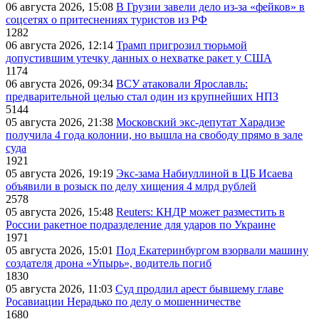
06 августа 2026, 15:08
В Грузии завели дело из-за «фейков» в
соцсетях о притеснениях туристов из РФ
1282
06 августа 2026, 12:14
Трамп пригрозил тюрьмой
допустившим утечку данных о нехватке ракет у США
1174
06 августа 2026, 09:34
ВСУ атаковали Ярославль:
предварительной целью стал один из крупнейших НПЗ
5144
05 августа 2026, 21:38
Московский экс-депутат Харадизе
получила 4 года колонии, но вышла на свободу прямо в зале
суда
1921
05 августа 2026, 19:19
Экс-зама Набиуллиной в ЦБ Исаева
объявили в розыск по делу хищения 4 млрд рублей
2578
05 августа 2026, 15:48
Reuters: КНДР может разместить в
России ракетное подразделение для ударов по Украине
1971
05 августа 2026, 15:01
Под Екатеринбургом взорвали машину
создателя дрона «Упырь», водитель погиб
1830
05 августа 2026, 11:03
Суд продлил арест бывшему главе
Росавиации Нерадько по делу о мошенничестве
1680