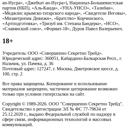
ан-Нусра», «Джебхат ан-Нусра»), Национал-Большевистская
партия (НБП), «Аль-Каида», «УНА-УНСО», «Талибан»,
«Меджлис крымско-татарского народа», «Свидетели Иеговы»,
«Мизантропик Дивижн», «Братство» Корчинского,
«Артподготовка», «Тризуб им. Степана Бандеры», «НСО»,
«Славянский союз», «Формат-18», Дуров Павел Валерьевич.
18+
Учредитель: ООО «Совершенно Секретно Трейд».
Юридический адрес: 360051, Кабардино-Балкарская Респ., г.
Нальчик, ул. Пачева, д. 36
Почтовый адрес: 127247, г. Москва, Дмитровское шоссе, д.
100, стр. 2
Все права защищены. Копирование и использование
материалов запрещено, частичное цитирование возможно
только при условии гиперссылки на сайт.
Copyright © 1989-2026. ООО "Совершенно Секретно Трейд".
Свидетельство о регистрации ЭЛ № ФС 77-79634 от
25.12.2020 г., выдано Федеральной службой по надзору в
сфере связи, информационных технологий и массовых
коммуникаций.