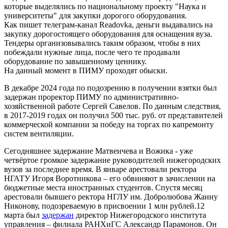
которые выделялись по национальному проекту "Наука и
университеты" для закупки дорогого оборудования.
Как пишет телеграм-канал Readovka, деньги выдавались на
закупку дорогостоящего оборудования для оснащения вуза.
Тендеры организовывались таким образом, чтобы в них
побеждали нужные лица, после чего те продавали
оборудование по завышенному ценнику.
На данный момент в ПИМУ проходят обыски.
В декабре 2024 года по подозрению в получении взятки был
задержан проректор ПИМУ по административно-
хозяйственной работе Сергей Савелов. По данным следствия,
в 2017-2019 годах он получил 500 тыс. руб. от представителей
коммерческой компании за победу на торгах по капремонту
систем вентиляции.
Сегодняшнее задержание Матвеичева и Вожика - уже
четвёртое громкое задержание руководителей нижегородских
вузов за последнее время. В январе арестовали ректора
НГАТУ Игоря Воротникова – его обвиняют в зачислении на
бюджетные места иностранных студентов. Спустя месяц
арестовали бывшего ректора НГЛУ им. Добролюбова Жанну
Никонову, подозреваемую в присвоении 1 млн рублей.12
марта был
задержан
директор Нижегородского института
управления – филиала РАНХиГС Александр Парамонов. Он