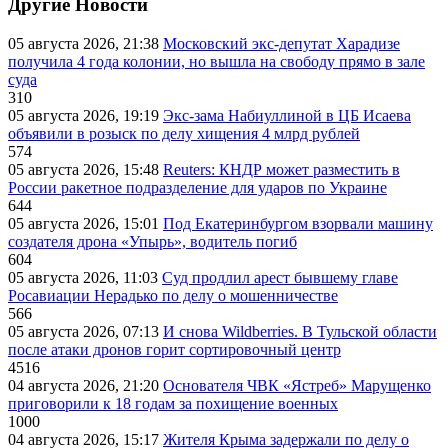
Другие Новости
05 августа 2026, 21:38
Московский экс-депутат Харадизе
получила 4 года колонии, но вышла на свободу прямо в зале
суда
310
05 августа 2026, 19:19
Экс-зама Набиуллиной в ЦБ Исаева
объявили в розыск по делу хищения 4 млрд рублей
574
05 августа 2026, 15:48
Reuters: КНДР может разместить в
России ракетное подразделение для ударов по Украине
644
05 августа 2026, 15:01
Под Екатеринбургом взорвали машину
создателя дрона «Упырь», водитель погиб
604
05 августа 2026, 11:03
Суд продлил арест бывшему главе
Росавиации Нерадько по делу о мошенничестве
566
05 августа 2026, 07:13
И снова Wildberries. В Тульской области
после атаки дронов горит сортировочный центр
4516
04 августа 2026, 21:20
Основателя ЧВК «Ястреб» Марущенко
приговорили к 18 годам за похищение военных
1000
04 августа 2026, 15:17
Жителя Крыма задержали по делу о