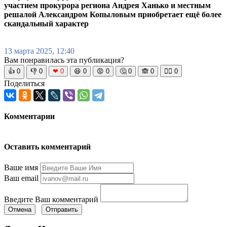
участием прокурора региона Андрея Ханько и местным
решалой Александром Копыловым приобретает ещё более
скандальный характер
13 марта 2025, 12:40
Вам понравилась эта публикация?
👍
0
👎
0
❤
0
😆
0
😡
0
🤔
0
🙈
0
🧘‍♀️
0
Поделиться
Комментарии
Оставить комментарий
Ваше имя
Ваш email
Введите Ваш комментарий
Отмена
Отправить