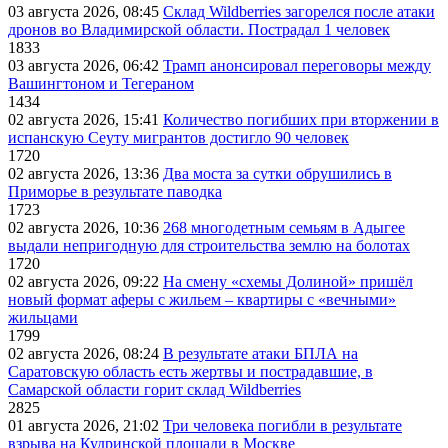
03 августа 2026, 08:45
Склад Wildberries загорелся после атаки
дронов во Владимирской области. Пострадал 1 человек
1833
03 августа 2026, 06:42
Трамп анонсировал переговоры между
Вашингтоном и Тегераном
1434
02 августа 2026, 15:41
Количество погибших при вторжении в
испанскую Сеуту мигрантов достигло 90 человек
1720
02 августа 2026, 13:36
Два моста за сутки обрушились в
Приморье в результате паводка
1723
02 августа 2026, 10:36
268 многодетным семьям в Адыгее
выдали непригодную для строительства землю на болотах
1720
02 августа 2026, 09:22
На смену «схемы Долиной» пришёл
новый формат аферы с жильем – квартиры с «вечными»
жильцами
1799
02 августа 2026, 08:24
В результате атаки БПЛА на
Саратовскую область есть жертвы и пострадавшие, в
Самарской области горит склад Wildberries
2825
01 августа 2026, 21:02
Три человека погибли в результате
взрыва на Кудринской площади в Москве