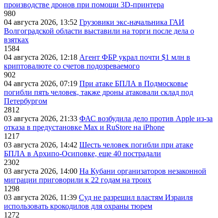
производстве дронов при помощи 3D‑принтера
980
04 августа 2026, 13:52
Грузовики экс-начальника ГАИ
Волгоградской области выставили на торги после дела о
взятках
1584
04 августа 2026, 12:18
Агент ФБР украл почти $1 млн в
криптовалюте со счетов подозреваемого
902
04 августа 2026, 07:19
При атаке БПЛА в Подмосковье
погибли пять человек, также дроны атаковали склад под
Петербургом
2812
03 августа 2026, 21:33
ФАС возбудила дело против Apple из-за
отказа в предустановке Max и RuStore на iPhone
1217
03 августа 2026, 14:42
Шесть человек погибли при атаке
БПЛА в Архипо-Осиповке, еще 40 пострадали
2302
03 августа 2026, 14:00
На Кубани организаторов незаконной
миграции приговорили к 22 годам на троих
1298
03 августа 2026, 11:39
Суд не разрешил властям Израиля
использовать крокодилов для охраны тюрем
1272