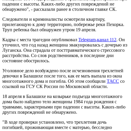
падении с высоты. Каких-либо других повреждений не
обнаружено", - рассказали ранее в столичном главке СК.
Следователи и криминалисты осмотрели квартиру,
прилегающую к дому территорию, побережье реки Пехорка.
Труп ребенка был обнаружен утром 19 апреля.
Кадры с места трагедии опубликовал
Telegram-канал 112
. Он
уточнил, что год назад женщина эвакуировалась с дочерью из
Луганска. Она страдала от посттравматического стрессового
расстройства. Со слов родственников, в последние дни
состояние обострилось.
Уголовное дело возбуждено после исчезновения трехлетней
девочки в Балашихе после того, как ее мать выпала из окна
многоэтажного дома и погибла. Об этом сообщили
ТАСС
со
ссылкой на ГСУ СК России по Московской области.
18 апреля в Балашихе на козырьке подъезда многоэтажного
дома было найдено тело женщины 1984 года рождения с
травмами, характерными при падении с высоты. Каких-либо
других повреждений не обнаружено.
"В ходе проверки установлено, что трехлетняя дочь
погибшей, проживающая вместе с матерью, бесследно