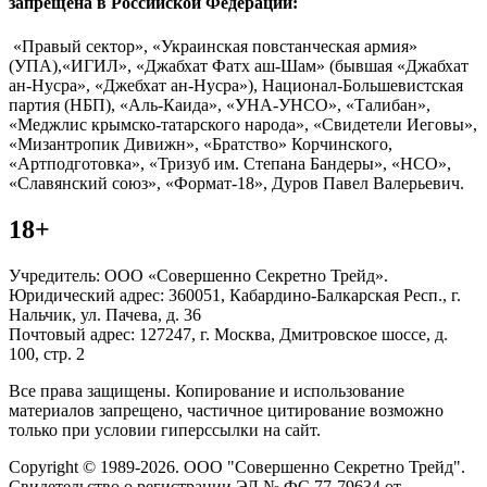
запрещена в Российской Федерации:
«Правый сектор», «Украинская повстанческая армия»
(УПА),«ИГИЛ», «Джабхат Фатх аш-Шам» (бывшая «Джабхат
ан-Нусра», «Джебхат ан-Нусра»), Национал-Большевистская
партия (НБП), «Аль-Каида», «УНА-УНСО», «Талибан»,
«Меджлис крымско-татарского народа», «Свидетели Иеговы»,
«Мизантропик Дивижн», «Братство» Корчинского,
«Артподготовка», «Тризуб им. Степана Бандеры», «НСО»,
«Славянский союз», «Формат-18», Дуров Павел Валерьевич.
18+
Учредитель: ООО «Совершенно Секретно Трейд».
Юридический адрес: 360051, Кабардино-Балкарская Респ., г.
Нальчик, ул. Пачева, д. 36
Почтовый адрес: 127247, г. Москва, Дмитровское шоссе, д.
100, стр. 2
Все права защищены. Копирование и использование
материалов запрещено, частичное цитирование возможно
только при условии гиперссылки на сайт.
Copyright © 1989-2026. ООО "Совершенно Секретно Трейд".
Свидетельство о регистрации ЭЛ № ФС 77-79634 от