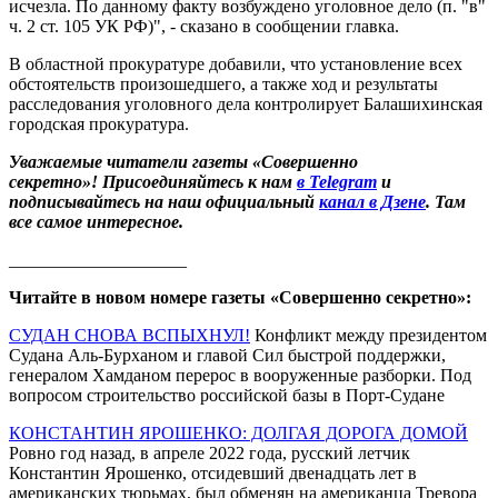
исчезла. По данному факту возбуждено уголовное дело (п. "в"
ч. 2 ст. 105 УК РФ)", - сказано в сообщении главка.
В областной прокуратуре добавили, что установление всех
обстоятельств произошедшего, а также ход и результаты
расследования уголовного дела контролирует Балашихинская
городская прокуратура.
Уважаемые читатели газеты «Совершенно
секретно»! Присоединяйтесь к нам
в Telegram
и
подписывайтесь на наш официальный
канал в Дзене
. Там
все самое интересное.
____________________
Читайте в новом номере газеты «Совершенно секретно»:
СУДАН СНОВА ВСПЫХНУЛ!
Конфликт между президентом
Судана Аль-Бурханом и главой Сил быстрой поддержки,
генералом Хамданом перерос в вооруженные разборки. Под
вопросом строительство российской базы в Порт-Судане
КОНСТАНТИН ЯРОШЕНКО: ДОЛГАЯ ДОРОГА ДОМОЙ
Ровно год назад, в апреле 2022 года, русский летчик
Константин Ярошенко, отсидевший двенадцать лет в
американских тюрьмах, был обменян на американца Тревора