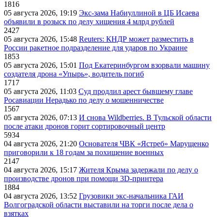
1816
05 августа 2026, 19:19
Экс-зама Набиуллиной в ЦБ Исаева
объявили в розыск по делу хищения 4 млрд рублей
2427
05 августа 2026, 15:48
Reuters: КНДР может разместить в
России ракетное подразделение для ударов по Украине
1853
05 августа 2026, 15:01
Под Екатеринбургом взорвали машину
создателя дрона «Упырь», водитель погиб
1717
05 августа 2026, 11:03
Суд продлил арест бывшему главе
Росавиации Нерадько по делу о мошенничестве
1567
05 августа 2026, 07:13
И снова Wildberries. В Тульской области
после атаки дронов горит сортировочный центр
5934
04 августа 2026, 21:20
Основателя ЧВК «Ястреб» Марущенко
приговорили к 18 годам за похищение военных
2147
04 августа 2026, 15:17
Жителя Крыма задержали по делу о
производстве дронов при помощи 3D‑принтера
1884
04 августа 2026, 13:52
Грузовики экс-начальника ГАИ
Волгоградской области выставили на торги после дела о
взятках