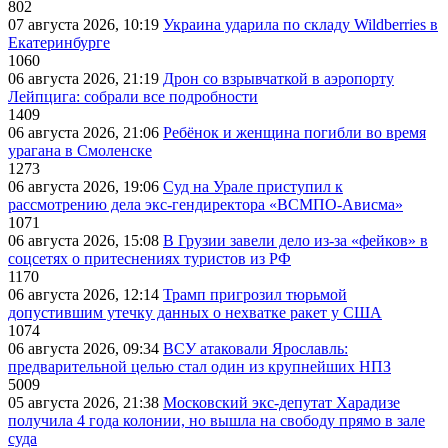
802
07 августа 2026, 10:19
Украина ударила по складу Wildberries в
Екатеринбурге
1060
06 августа 2026, 21:19
Дрон со взрывчаткой в аэропорту
Лейпцига: собрали все подробности
1409
06 августа 2026, 21:06
Ребёнок и женщина погибли во время
урагана в Смоленске
1273
06 августа 2026, 19:06
Суд на Урале приступил к
рассмотрению дела экс-гендиректора «ВСМПО-Ависма»
1071
06 августа 2026, 15:08
В Грузии завели дело из-за «фейков» в
соцсетях о притеснениях туристов из РФ
1170
06 августа 2026, 12:14
Трамп пригрозил тюрьмой
допустившим утечку данных о нехватке ракет у США
1074
06 августа 2026, 09:34
ВСУ атаковали Ярославль:
предварительной целью стал один из крупнейших НПЗ
5009
05 августа 2026, 21:38
Московский экс-депутат Харадизе
получила 4 года колонии, но вышла на свободу прямо в зале
суда