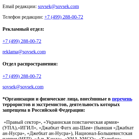
Email редакции:
sovsek@sovsek.com
Телефон редакции:
+7 (499) 288-00-72
Рекламный отдел:
+7 (499) 288-00-72
reklama@sovsek.com
Отдел распространения:
+7 (499) 288-00-72
sovsek@sovsek.com
*Организации и физические лица, внесённные в
перечень
террористов и экстремистов, деятельность которых
запрещена в Российской Федерации:
«Правый сектор», «Украинская повстанческая армия»
(УПА),«ИГИЛ», «Джабхат Фатх аш-Шам» (бывшая «Джабхат
ан-Нусра», «Джебхат ан-Нусра»), Национал-Большевистская
партия (НБП), «Аль-Каида», «УНА-УНСО», «Талибан»,