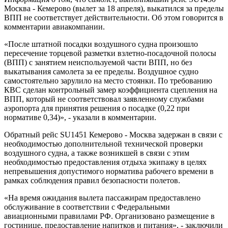
Москва - Кемерово (вылет за 18 апреля), выкатился за пределы
ВПП не соответствует действительности. Об этом говорится в
комментарии авиакомпании.
«После штатной посадки воздушного судна произошло
пересечение торцевой разметки взлетно-посадочной полосы
(ВПП) с занятием неиспользуемой части ВПП, но без
выкатывания самолета за ее пределы. Воздушное судно
самостоятельно зарулило на место стоянки. По требованию
КВС сделан контрольный замер коэффициента сцепления на
ВПП, который не соответствовал заявленному службами
аэропорта для принятия решения о посадке (0,22 при
нормативе 0,34)», - указали в комментарии.
Обратный рейс SU1451 Кемерово - Москва задержан в связи с
необходимостью дополнительной технической проверки
воздушного судна, а также возникшей в связи с этим
необходимостью предоставления отдыха экипажу в целях
непревышения допустимого норматива рабочего времени в
рамках соблюдения правил безопасности полетов.
«На время ожидания вылета пассажирам предоставлено
обслуживание в соответствии с Федеральными
авиационными правилами РФ. Организовано размещение в
гостинице, предоставление напитков и питания», - заключили