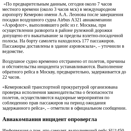
«По предварительным данным, сегодня около 7 часов
местного времени (около 3 часов мск) в международном
аэропорту Кемерово имени А.А. Леонова после завершения
посадки воздушного судна Airbus А321 авиакомпании
«Аэрофлот», выполнявшего рейс из г. Москвы, при
осуществлении разворота в районе рулежной дорожки
допущено его выкатывание за пределы взлетно-посадочной
полосы. На борту самолета находилось 177 пассажиров.
Пассажиры доставлены в здание аэровокзала», – уточнили в
ведомстве.
Воздушное судно временно отстранено от полетов, причины
и обстоятельства инцидента устанавливаются. Выполнение
обратного рейса в Москву, предварительно, задерживается до
22 часов.
«Кемеровской транспортной прокуратурой организована
проверка исполнения законодательства о безопасности
полетов, осуществляются надзорные мероприятия по
соблюдению прав пассажиров на период ожидания
задержанного рейса», – отметили в официальном сообщении.
Авиакомпания инцидент опровергла
Информация о том, что самолет, выполнявший рейс SU1450