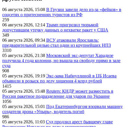
06 августа 2026, 15:08
В Грузии завели дело из-за «фейков» в
соцсетях о притеснениях туристов из РФ
259
06 августа 2026, 12:14
Трамп пригрозил тюрьмой
допустившим утечку данных о нехватке ракет у США
349
06 августа 2026, 09:34
ВСУ атаковали Ярославль:
предварительной целью стал один из крупнейших НПЗ
3310
05 августа 2026, 21:38
Московский экс-депутат Харадизе
получила 4 года колонии, но вышла на свободу прямо в зале
суда
908
05 августа 2026, 19:19
Экс-зама Набиуллиной в ЦБ Исаева
объявили в розыск по делу хищения 4 млрд рублей
1415
05 августа 2026, 15:48
Reuters: КНДР может разместить в
России ракетное подразделение для ударов по Украине
1056
05 августа 2026, 15:01
Под Екатеринбургом взорвали машину
создателя дрона «Упырь», водитель погиб
986
05 августа 2026, 11:03
Суд продлил арест бывшему главе
Росавиации Нерадько по делу о мошенничестве