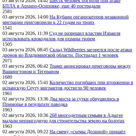
03 августа 2026, 14:42
Шесть человек погибли при атаке
БПЛА в Архипо-Осиповке, еще 40 пострадали
2581
03 августа 2026, 14:00
На Кубани организаторов незаконной
миграции приговорили к 22 годам на троих
1541
03 августа 2026, 11:39
Суд не разрешил властям Израиля
использовать крокодилов для охраны тюрем
1505
03 августа 2026, 08:45
Склад Wildberries загорелся после атаки
дронов во Владимирской области. Пострадал 1 человек
2071
03 августа 2026, 06:42
Трамп анонсировал переговоры между
Вашингтоном и Тегераном
1680
02 августа 2026, 15:41
Количество погибших при вторжении в
испанскую Сеуту мигрантов достигло 90 человек
1961
02 августа 2026, 13:36
Два моста за сутки обрушились в
Приморье в результате паводка
1963
02 августа 2026, 10:36
268 многодетным семьям в Адыгее
выдали непригодную для строительства землю на болотах
1963
02 августа 2026, 09:22
На смену «схемы Долиной» пришёл