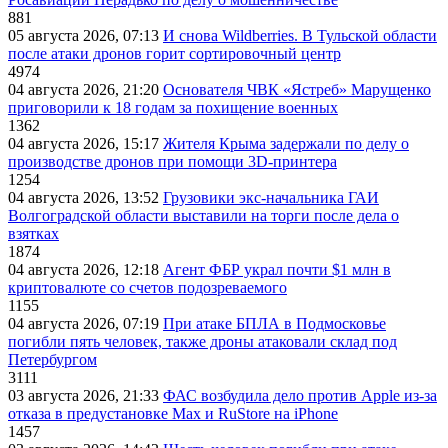
881
05 августа 2026, 07:13
И снова Wildberries. В Тульской области
после атаки дронов горит сортировочный центр
4974
04 августа 2026, 21:20
Основателя ЧВК «Ястреб» Марущенко
приговорили к 18 годам за похищение военных
1362
04 августа 2026, 15:17
Жителя Крыма задержали по делу о
производстве дронов при помощи 3D‑принтера
1254
04 августа 2026, 13:52
Грузовики экс-начальника ГАИ
Волгоградской области выставили на торги после дела о
взятках
1874
04 августа 2026, 12:18
Агент ФБР украл почти $1 млн в
криптовалюте со счетов подозреваемого
1155
04 августа 2026, 07:19
При атаке БПЛА в Подмосковье
погибли пять человек, также дроны атаковали склад под
Петербургом
3111
03 августа 2026, 21:33
ФАС возбудила дело против Apple из-за
отказа в предустановке Max и RuStore на iPhone
1457