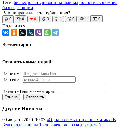
Теги:
бизнес
власть
новости криминал
новости экономика,
бизнес
санкции
Вам понравилась эта публикация?
👍
0
👎
0
❤
0
😆
0
😡
1
🤔
0
🙈
1
🧘‍♀️
0
Поделиться
Комментарии
Оставить комментарий
Ваше имя
Ваш email
Введите Ваш комментарий
Отмена
Отправить
Другие Новости
09 августа 2026, 10:03
«Одна из самых страшных атак». В
Белгороде ранены 13 человек, включая двух детей