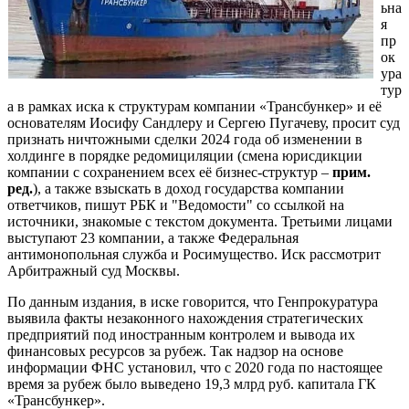
ьна
я
пр
ок
ура
тур
а в рамках иска к структурам компании «Трансбункер» и её
основателям Иосифу Сандлеру и Сергею Пугачеву, просит суд
признать ничтожными сделки 2024 года об изменении в
холдинге в порядке редомициляции (смена юрисдикции
компании с сохранением всех её бизнес-структур –
прим.
ред.
), а также взыскать в доход государства компании
ответчиков, пишут РБК и "Ведомости" со ссылкой на
источники, знакомые с текстом документа. Третьими лицами
выступают 23 компании, а также Федеральная
антимонопольная служба и Росимущество. Иск рассмотрит
Арбитражный суд Москвы.
По данным издания, в иске говорится, что Генпрокуратура
выявила факты незаконного нахождения стратегических
предприятий под иностранным контролем и вывода их
финансовых ресурсов за рубеж. Так надзор на основе
информации ФНС установил, что с 2020 года по настоящее
время за рубеж было выведено 19,3 млрд руб. капитала ГК
«Трансбункер».