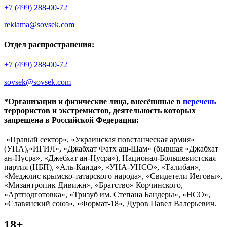
+7 (499) 288-00-72
reklama@sovsek.com
Отдел распространения:
+7 (499) 288-00-72
sovsek@sovsek.com
*Организации и физические лица, внесённные в
перечень
террористов и экстремистов, деятельность которых
запрещена в Российской Федерации:
«Правый сектор», «Украинская повстанческая армия»
(УПА),«ИГИЛ», «Джабхат Фатх аш-Шам» (бывшая «Джабхат
ан-Нусра», «Джебхат ан-Нусра»), Национал-Большевистская
партия (НБП), «Аль-Каида», «УНА-УНСО», «Талибан»,
«Меджлис крымско-татарского народа», «Свидетели Иеговы»,
«Мизантропик Дивижн», «Братство» Корчинского,
«Артподготовка», «Тризуб им. Степана Бандеры», «НСО»,
«Славянский союз», «Формат-18», Дуров Павел Валерьевич.
18+