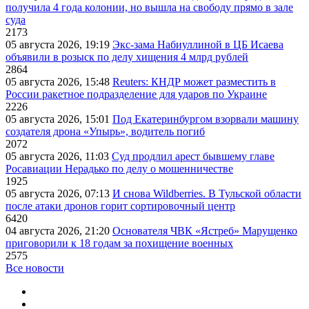
получила 4 года колонии, но вышла на свободу прямо в зале
суда
2173
05 августа 2026, 19:19
Экс-зама Набиуллиной в ЦБ Исаева
объявили в розыск по делу хищения 4 млрд рублей
2864
05 августа 2026, 15:48
Reuters: КНДР может разместить в
России ракетное подразделение для ударов по Украине
2226
05 августа 2026, 15:01
Под Екатеринбургом взорвали машину
создателя дрона «Упырь», водитель погиб
2072
05 августа 2026, 11:03
Суд продлил арест бывшему главе
Росавиации Нерадько по делу о мошенничестве
1925
05 августа 2026, 07:13
И снова Wildberries. В Тульской области
после атаки дронов горит сортировочный центр
6420
04 августа 2026, 21:20
Основателя ЧВК «Ястреб» Марущенко
приговорили к 18 годам за похищение военных
2575
Все новости