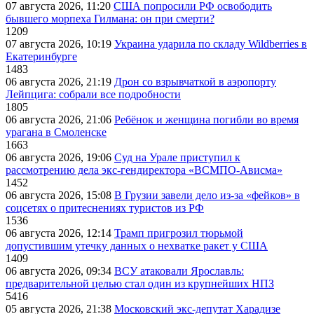
07 августа 2026, 11:20
США попросили РФ освободить
бывшего морпеха Гилмана: он при смерти?
1209
07 августа 2026, 10:19
Украина ударила по складу Wildberries в
Екатеринбурге
1483
06 августа 2026, 21:19
Дрон со взрывчаткой в аэропорту
Лейпцига: собрали все подробности
1805
06 августа 2026, 21:06
Ребёнок и женщина погибли во время
урагана в Смоленске
1663
06 августа 2026, 19:06
Суд на Урале приступил к
рассмотрению дела экс-гендиректора «ВСМПО-Ависма»
1452
06 августа 2026, 15:08
В Грузии завели дело из-за «фейков» в
соцсетях о притеснениях туристов из РФ
1536
06 августа 2026, 12:14
Трамп пригрозил тюрьмой
допустившим утечку данных о нехватке ракет у США
1409
06 августа 2026, 09:34
ВСУ атаковали Ярославль:
предварительной целью стал один из крупнейших НПЗ
5416
05 августа 2026, 21:38
Московский экс-депутат Харадизе