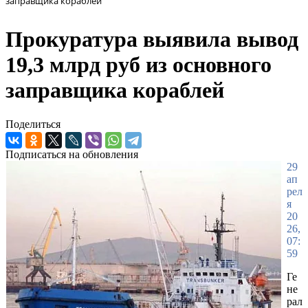
заправщика кораблей
Прокуратура выявила вывод
19,3 млрд руб из основного
заправщика кораблей
Поделиться
Подписаться на обновления
29
ап
рел
я
20
26,
07:
59
Ге
не
рал