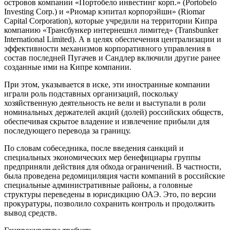
островов компании «Портобело инвестинг корп.» (Portobelo
Investing Corp.) и «Риомар кэпитал корпорэйшн» (Riomar
Capital Corporation), которые учредили на территории Кипра
компанию «Трансбункер интернешнл лимитед» (Transbunker
International Limited). А в целях обеспечения централизации и
эффективности механизмов корпоративного управления в
состав последней Пугачев и Сандлер включили другие ранее
созданные ими на Кипре компании.
При этом, указывается в иске, эти иностранные компании
играли роль подставных организаций, поскольку
хозяйственную деятельность не вели и выступали в роли
номинальных держателей акций (долей) российских обществ,
обеспечивая скрытое владение и извлечение прибыли для
последующего перевода за границу.
По словам собеседника, после введения санкций и
специальных экономических мер бенефициары группы
предприняли действия для обхода ограничений. В частности,
была проведена редомициляция части компаний в российские
специальные административные районы, а головные
структуры переведены в юрисдикцию ОАЭ. Это, по версии
прокуратуры, позволило сохранить контроль и продолжить
вывод средств.