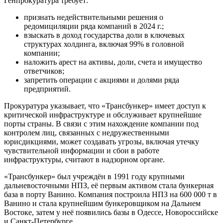
Генпрокуратура требует:
признать недействительными решения о
редомициляции ряда компаний в 2024 г.;
взыскать в доход государства доли в ключевых
структурах холдинга, включая 99% в головной
компании;
наложить арест на активы, доли, счета и имущество
ответчиков;
запретить операции с акциями и долями ряда
предприятий.
Прокуратура указывает, что «Трансбункер» имеет доступ к
критической инфраструктуре и обслуживает крупнейшие
порты страны. В связи с этим нахождение компании под
контролем лиц, связанных с недружественными
юрисдикциями, может создавать угрозы, включая утечку
чувствительной информации и сбои в работе
инфраструктуры, считают в надзорном органе.
«Трансбункер» был учреждён в 1991 году крупными
дальневосточными НПЗ, её первым активом стала бункерная
база в порту Ванино. Компания построила НПЗ на 600 000 т в
Ванино и стала крупнейшим бункеровщиком на Дальнем
Востоке, затем у неё появились базы в Одессе, Новороссийске
и Санкт-Петербурге.