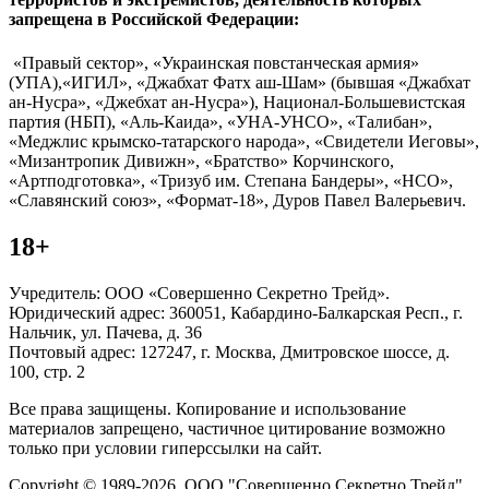
запрещена в Российской Федерации:
«Правый сектор», «Украинская повстанческая армия»
(УПА),«ИГИЛ», «Джабхат Фатх аш-Шам» (бывшая «Джабхат
ан-Нусра», «Джебхат ан-Нусра»), Национал-Большевистская
партия (НБП), «Аль-Каида», «УНА-УНСО», «Талибан»,
«Меджлис крымско-татарского народа», «Свидетели Иеговы»,
«Мизантропик Дивижн», «Братство» Корчинского,
«Артподготовка», «Тризуб им. Степана Бандеры», «НСО»,
«Славянский союз», «Формат-18», Дуров Павел Валерьевич.
18+
Учредитель: ООО «Совершенно Секретно Трейд».
Юридический адрес: 360051, Кабардино-Балкарская Респ., г.
Нальчик, ул. Пачева, д. 36
Почтовый адрес: 127247, г. Москва, Дмитровское шоссе, д.
100, стр. 2
Все права защищены. Копирование и использование
материалов запрещено, частичное цитирование возможно
только при условии гиперссылки на сайт.
Copyright © 1989-2026. ООО "Совершенно Секретно Трейд".