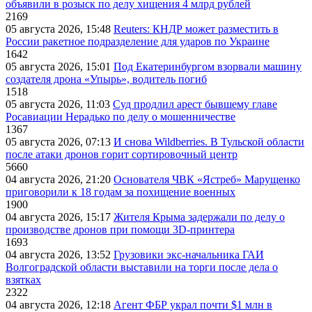
объявили в розыск по делу хищения 4 млрд рублей
2169
05 августа 2026, 15:48
Reuters: КНДР может разместить в
России ракетное подразделение для ударов по Украине
1642
05 августа 2026, 15:01
Под Екатеринбургом взорвали машину
создателя дрона «Упырь», водитель погиб
1518
05 августа 2026, 11:03
Суд продлил арест бывшему главе
Росавиации Нерадько по делу о мошенничестве
1367
05 августа 2026, 07:13
И снова Wildberries. В Тульской области
после атаки дронов горит сортировочный центр
5660
04 августа 2026, 21:20
Основателя ЧВК «Ястреб» Марущенко
приговорили к 18 годам за похищение военных
1900
04 августа 2026, 15:17
Жителя Крыма задержали по делу о
производстве дронов при помощи 3D‑принтера
1693
04 августа 2026, 13:52
Грузовики экс-начальника ГАИ
Волгоградской области выставили на торги после дела о
взятках
2322
04 августа 2026, 12:18
Агент ФБР украл почти $1 млн в