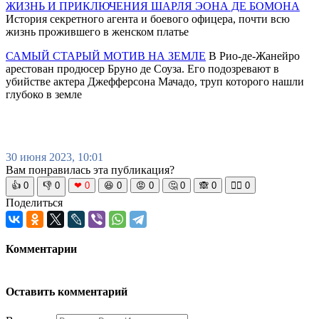
ЖИЗНЬ И ПРИКЛЮЧЕНИЯ ШАРЛЯ ЭОНА ДЕ БОМОНА
История секретного агента и боевого офицера, почти всю
жизнь прожившего в женском платье
САМЫЙ СТАРЫЙ МОТИВ НА ЗЕМЛЕ
В Рио-де-Жанейро
арестован продюсер Бруно де Соуза. Его подозревают в
убийстве актера Джефферсона Мачадо, труп которого нашли
глубоко в земле
30 июня 2023, 10:01
Вам понравилась эта публикация?
👍
0
👎
0
❤
0
😆
0
😡
0
🤔
0
🙈
0
🧘‍♀️
0
Поделиться
Комментарии
Оставить комментарий