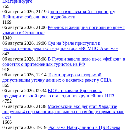
Екатеринбурге
765
06 августа 2026, 21:19
Дрон со взрывчаткой в аэропорту
Лейпцига: собрали все подробности
1169
06 августа 2026, 21:06
Ребёнок и женщина погибли во время
урагана в Смоленске
1040
06 августа 2026, 19:06
Суд на Урале приступил к
рассмотрению дела экс-гендиректора «ВСМПО-Ависма»
842
06 августа 2026, 15:08
В Грузии завели дело из-за «фейков» в
соцсетях о притеснениях туристов из РФ
918
06 августа 2026, 12:14
Трамп пригрозил тюрьмой
допустившим утечку данных о нехватке ракет у США
865
06 августа 2026, 09:34
ВСУ атаковали Ярославль:
предварительной целью стал один из крупнейших НПЗ
4752
05 августа 2026, 21:38
Московский экс-депутат Харадизе
получила 4 года колонии, но вышла на свободу прямо в зале
суда
1606
05 августа 2026, 19:19
Экс-зама Набиуллиной в ЦБ Исаева