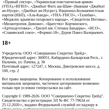
«Правый сектор», «Украинская повстанческая армия»
(УПА),«ИГИЛ», «Джабхат Фатх аш-Шам» (бывшая «Джабхат
ан-Нусра», «Джебхат ан-Нусра»), Национал-Большевистская
партия (НБП), «Аль-Каида», «УНА-УНСО», «Талибан»,
«Меджлис крымско-татарского народа», «Свидетели Иеговы»,
«Мизантропик Дивижн», «Братство» Корчинского,
«Артподготовка», «Тризуб им. Степана Бандеры», «НСО»,
«Славянский союз», «Формат-18», Дуров Павел Валерьевич.
18+
Учредитель: ООО «Совершенно Секретно Трейд».
Юридический адрес: 360051, Кабардино-Балкарская Респ., г.
Нальчик, ул. Пачева, д. 36
Почтовый адрес: 127247, г. Москва, Дмитровское шоссе, д.
100, стр. 2
Все права защищены. Копирование и использование
материалов запрещено, частичное цитирование возможно
только при условии гиперссылки на сайт.
Copyright © 1989-2026. ООО "Совершенно Секретно Трейд".
Свидетельство о регистрации ЭЛ № ФС 77-79634 от
25.12.2020 г., выдано Федеральной службой по надзору в