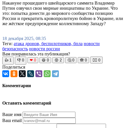
Накануне прошедшего швейцарского саммита Владимир
Путин озвучил свои мирные инициативы по Украине. Что
это: попытка донести до мирового сообщества позицию
России и прекратить кровопролитную бойню в Украине, или
же жёсткое предупреждение коллективному Западу?
18 декабря 2025, 08:35
Теги:
атака дронов, беспилотников, бпла
новости
безопасность
новости россии
Вам понравилась эта публикация?
👍
1
👎
0
❤
0
😆
0
😡
2
🤔
0
🙈
0
🧘‍♀️
0
Поделиться
Комментарии
Оставить комментарий
Ваше имя
Ваш email