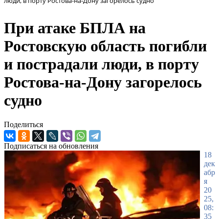
люди, в порту Ростова-на-Дону загорелось судно
При атаке БПЛА на
Ростовскую область погибли
и пострадали люди, в порту
Ростова-на-Дону загорелось
судно
Поделиться
Подписаться на обновления
18
дек
абр
я
20
25,
08:
35