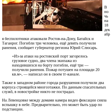
В
но
чь
на
18
дек
абр
я беспилотники атаковали Ростов-на-Дону, Батайск и
Таганрог. Погибли три человека, ещё девять получили
ранения, сообщает губернатор региона Юрий Слюсарь.
«Из-за атаки на ростовский порт загорелось
грузовое судно, два члена экипажа из
находившихся на борту погибли, ещё три —
получили ранения. Пожар потушен на площади 20
кв.м», — написал он в своем тг-канале.
Также в западном районе города разрушения получили два
корпуса строящейся многоэтажки. По данным спасательных
служб, в новостройке никто не пострадал.
На Левенцовке между домами камера видео фиксации сняла
вспышку в небе. Предварительно, это может быть удар по
подстанции.