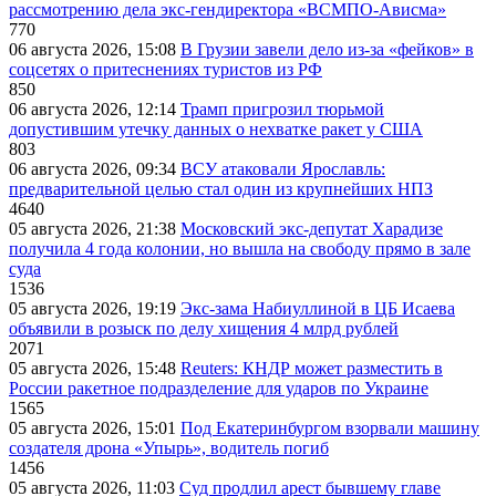
рассмотрению дела экс-гендиректора «ВСМПО-Ависма»
770
06 августа 2026, 15:08
В Грузии завели дело из-за «фейков» в
соцсетях о притеснениях туристов из РФ
850
06 августа 2026, 12:14
Трамп пригрозил тюрьмой
допустившим утечку данных о нехватке ракет у США
803
06 августа 2026, 09:34
ВСУ атаковали Ярославль:
предварительной целью стал один из крупнейших НПЗ
4640
05 августа 2026, 21:38
Московский экс-депутат Харадизе
получила 4 года колонии, но вышла на свободу прямо в зале
суда
1536
05 августа 2026, 19:19
Экс-зама Набиуллиной в ЦБ Исаева
объявили в розыск по делу хищения 4 млрд рублей
2071
05 августа 2026, 15:48
Reuters: КНДР может разместить в
России ракетное подразделение для ударов по Украине
1565
05 августа 2026, 15:01
Под Екатеринбургом взорвали машину
создателя дрона «Упырь», водитель погиб
1456
05 августа 2026, 11:03
Суд продлил арест бывшему главе