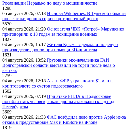
Росавиации Нерадько по делу о мошенничестве
1298
05 августа 2026, 07:13
И снова Wildberries. В Тульской области
после атаки дронов горит сортировочный центр
5570
04 августа 2026, 21:20
Основателя ЧВК «Ястреб» Марущенко
приговорили к 18 годам за похищение военных
1827
04 августа 2026, 15:17
Жителя Крыма задержали по делу о
производстве дронов при помощи 3D‑принтера
1631
04 августа 2026, 13:52
Грузовики экс-начальника ГАИ
Волгоградской области выставили на торги после дела о
взятках
2259
04 августа 2026, 12:18
Агент ФБР украл почти $1 млн в
криптовалюте со счетов подозреваемого
1502
04 августа 2026, 07:19
При атаке БПЛА в Подмосковье
погибли пять человек, также дроны атаковали склад под
Петербургом
3609
03 августа 2026, 21:33
ФАС возбудила дело против Apple из-за
отказа в предустановке Max и RuStore на iPhone
1819