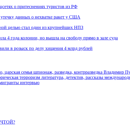
оцсетях о притеснениях туристов из РФ
утечку данных о нехватке ракет у США
ьной целью стал один из крупнейших НПЗ
ла 4 года колонии, но вышла на свободу прямо в зале суда
вили в розыск по делу хищения 4 млрд рублей
о, царская семья
шпионаж, разведка, контрразведка
Владимир П
торическая
терроризм
литература, детектив, рассказы
международ
 мигранты
интервью
ЕЧТОЙ?