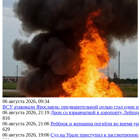
06 августа 2026, 09:34
ВСУ атаковали Ярославль: предварительной целью стал один
06 августа 2026, 21:19
Дрон со взрывчаткой в аэропорту Лейпци
816
06 августа 2026, 21:06
Ребёнок и женщина погибли во время ур
629
06 августа 2026, 19:06
Суд на Урале приступил к рассмотрени