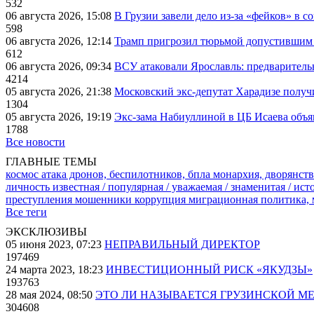
532
06 августа 2026, 15:08
В Грузии завели дело из-за «фейков» в с
598
06 августа 2026, 12:14
Трамп пригрозил тюрьмой допустившим 
612
06 августа 2026, 09:34
ВСУ атаковали Ярославль: предварител
4214
05 августа 2026, 21:38
Московский экс-депутат Харадизе получи
1304
05 августа 2026, 19:19
Экс-зама Набиуллиной в ЦБ Исаева объя
1788
Все новости
ГЛАВНЫЕ ТЕМЫ
космос
атака дронов, беспилотников, бпла
монархия, дворянств
личность известная / популярная / уважаемая / знаменитая / ис
преступления
мошенники
коррупция
миграционная политика,
Все теги
ЭКСКЛЮЗИВЫ
05 июня 2023, 07:23
НЕПРАВИЛЬНЫЙ ДИРЕКТОР
197469
24 марта 2023, 18:23
ИНВЕСТИЦИОННЫЙ РИСК «ЯКУДЗЫ»
193763
28 мая 2024, 08:50
ЭТО ЛИ НАЗЫВАЕТСЯ ГРУЗИНСКОЙ М
304608