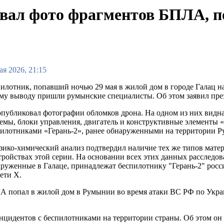
вал фото фрагментов БПЛА, п
ая 2026, 21:15
илотник, попавший ночью 29 мая в жилой дом в городе Галац н
ому выводу пришли румынские специалисты. Об этом заявил пр
публиковал фотографии обломков дрона. На одном из них видна
емы, блоки управления, двигатель и конструктивные элементы 
пилотниками «Герань-2», ранее обнаруженными на территории 
ико-химический анализ подтвердил наличие тех же типов мате
тройствах этой серии. На основании всех этих данных расследов
руженные в Галаце, принадлежат беспилотнику "Герань-2" росс
ети Х.
 попал в жилой дом в Румынии во время атаки ВС РФ по Украи
нцидентов с беспилотниками на территории страны. Об этом он 