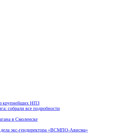
 из крупнейших НПЗ
га: собрали все подробности
агана в Смоленске
ю дела экс-гендиректора «ВСМПО-Ависма»