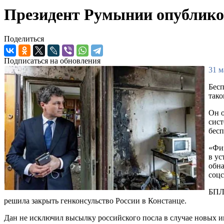
Президент Румынии опублико
Поделиться
Подписаться на обновления
31 м
Бесп
так
Он о
сист
бес
«Физ
в ус
обна
соцс
БПЛА
решила закрыть генконсульство России в Констанце.
Дан не исключил высылку российского посла в случае новых и