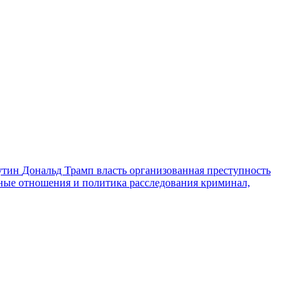
утин
Дональд Трамп
власть
организованная преступность
ные отношения и политика
расследования
криминал,