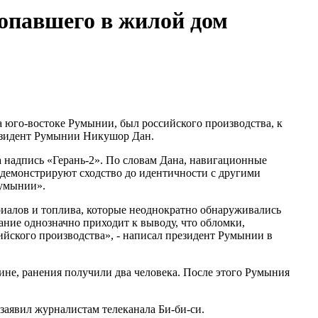
опавшего в жилой дом
а юго-востоке Румынии, был российского производства, к
езидент Румынии Никушор Дан.
 надпись «Герань-2». По словам Дана, навигационные
«демонстрируют сходство до идентичности с другими
Румынии».
риалов и топлива, которые неоднократно обнаруживались
ание однозначно приходит к выводу, что обломки,
ийского производства», - написал президент Румынии в
не, ранения получили два человека. После этого Румыния
заявил журналистам телеканала Би-би-си.