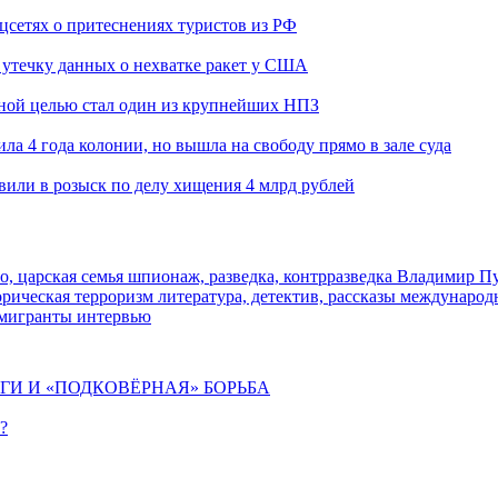
оцсетях о притеснениях туристов из РФ
утечку данных о нехватке ракет у США
ьной целью стал один из крупнейших НПЗ
ла 4 года колонии, но вышла на свободу прямо в зале суда
вили в розыск по делу хищения 4 млрд рублей
о, царская семья
шпионаж, разведка, контрразведка
Владимир П
торическая
терроризм
литература, детектив, рассказы
международ
 мигранты
интервью
ИГИ И «ПОДКОВЁРНАЯ» БОРЬБА
?