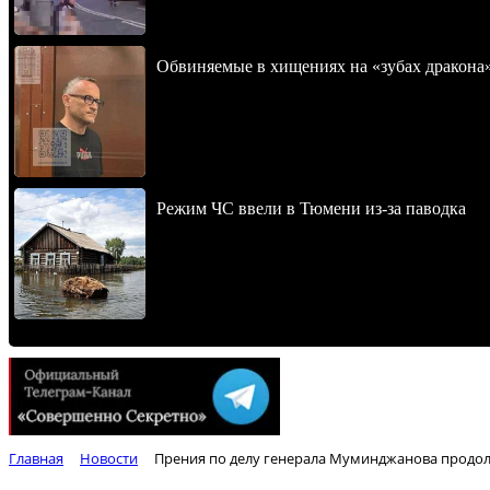
Обвиняемые в хищениях на «зубах дракона
Режим ЧС ввели в Тюмени из-за паводка
Главная
Новости
Прения по делу генерала Муминджанова продол