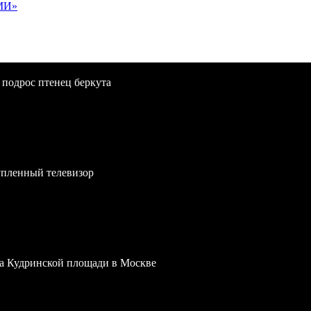
МИ»
 подрос птенец беркута
упленный телевизор
 на Кудринской площади в Москве