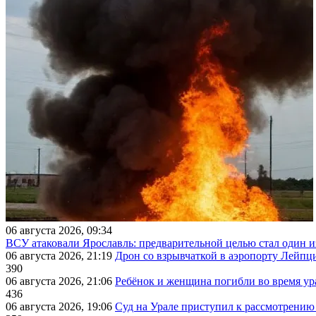
06 августа 2026, 09:34
ВСУ атаковали Ярославль: предварительной целью стал один
06 августа 2026, 21:19
Дрон со взрывчаткой в аэропорту Лейпци
390
06 августа 2026, 21:06
Ребёнок и женщина погибли во время ур
436
06 августа 2026, 19:06
Суд на Урале приступил к рассмотрени