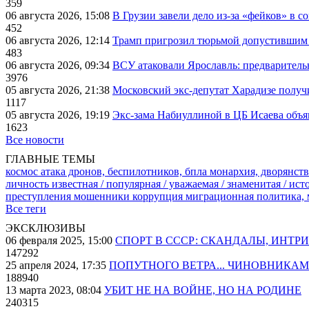
359
06 августа 2026, 15:08
В Грузии завели дело из-за «фейков» в с
452
06 августа 2026, 12:14
Трамп пригрозил тюрьмой допустившим 
483
06 августа 2026, 09:34
ВСУ атаковали Ярославль: предварител
3976
05 августа 2026, 21:38
Московский экс-депутат Харадизе получи
1117
05 августа 2026, 19:19
Экс-зама Набиуллиной в ЦБ Исаева объя
1623
Все новости
ГЛАВНЫЕ ТЕМЫ
космос
атака дронов, беспилотников, бпла
монархия, дворянств
личность известная / популярная / уважаемая / знаменитая / ис
преступления
мошенники
коррупция
миграционная политика,
Все теги
ЭКСКЛЮЗИВЫ
06 февраля 2025, 15:00
СПОРТ В СССР: СКАНДАЛЫ, ИНТР
147292
25 апреля 2024, 17:35
ПОПУТНОГО ВЕТРА... ЧИНОВНИКАМ
188940
13 марта 2023, 08:04
УБИТ НЕ НА ВОЙНЕ, НО НА РОДИНЕ
240315