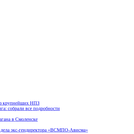
 из крупнейших НПЗ
га: собрали все подробности
агана в Смоленске
ю дела экс-гендиректора «ВСМПО-Ависма»