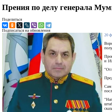
Прения по делу генерала Мум
Поделиться
Подписаться на обновления
20 ф
Воро
полу
Прок
и 18
"Отл
Пред
Сам 
посл
"Нап
штаб
ска