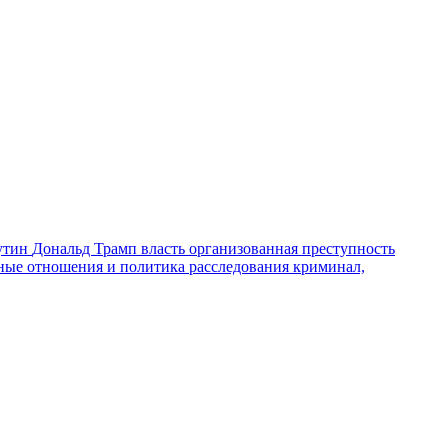
утин
Дональд Трамп
власть
организованная преступность
ные отношения и политика
расследования
криминал,