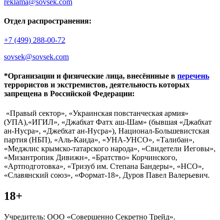
reklama@sovsek.com
Отдел распространения:
+7 (499) 288-00-72
sovsek@sovsek.com
*Организации и физические лица, внесённные в
перечень
террористов и экстремистов, деятельность которых
запрещена в Российской Федерации:
«Правый сектор», «Украинская повстанческая армия»
(УПА),«ИГИЛ», «Джабхат Фатх аш-Шам» (бывшая «Джабхат
ан-Нусра», «Джебхат ан-Нусра»), Национал-Большевистская
партия (НБП), «Аль-Каида», «УНА-УНСО», «Талибан»,
«Меджлис крымско-татарского народа», «Свидетели Иеговы»,
«Мизантропик Дивижн», «Братство» Корчинского,
«Артподготовка», «Тризуб им. Степана Бандеры», «НСО»,
«Славянский союз», «Формат-18», Дуров Павел Валерьевич.
18+
Учредитель: ООО «Совершенно Секретно Трейд».