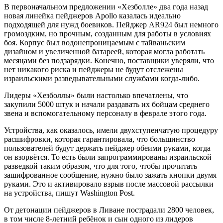
В первоначальном предложении «Хезболле» два года назад
новая линейка пейджеров Apollo казалась идеально
подходящей для нужд боевиков. Пейджер AR924 был немного
громоздким, но прочным, созданным для работы в условиях
боя. Корпус был водонепроницаемым с тайваньским
дизайном и увеличенной батареей, которая могла работать
месяцами без подзарядки. Конечно, поставщики уверяли, что
нет никакого риска и пейджеры не будут отслежены
израильскими разведывательными службами когда-либо.
Лидеры «Хезболлы» были настолько впечатлены, что
закупили 5000 штук и начали раздавать их бойцам среднего
звена и вспомогательному персоналу в феврале этого года.
Устройства, как оказалось, имели двухступенчатую процедуру
расшифровки, которая гарантировала, что большинство
пользователей будут держать пейджер обеими руками, когда
он взорвётся. То есть были запрограммированы израильской
разведкой таким образом, что для того, чтобы прочитать
зашифрованное сообщение, нужно было зажать кнопки двумя
руками. Это и активировало взрыв после массовой рассылки
на устройства, пишут Washington Post.
От детонации пейджеров в Ливане пострадали 2800 человек,
в том числе 8-летний ребёнок и сын одного из лидеров