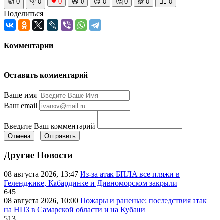
👍
0
👎
0
❤
0
😆
0
😡
0
🤔
0
🙈
0
🧘‍♀️
0
Поделиться
Комментарии
Оставить комментарий
Ваше имя
Ваш email
Введите Ваш комментарий
Отмена
Отправить
Другие Новости
08 августа 2026, 13:47
Из-за атак БПЛА все пляжи в
Геленджике, Кабардинке и Дивноморском закрыли
645
08 августа 2026, 10:00
Пожары и раненые: последствия атак
на НПЗ в Самарской области и на Кубани
513