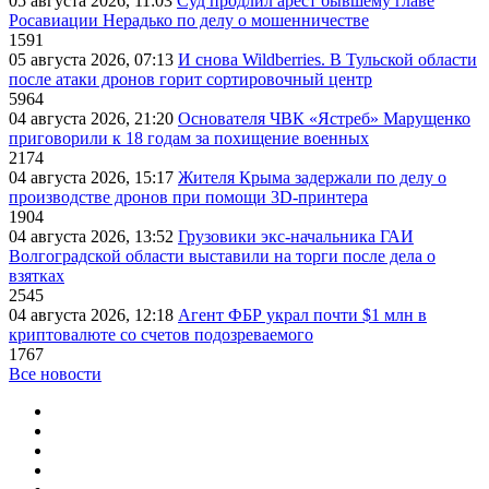
05 августа 2026, 11:03
Суд продлил арест бывшему главе
Росавиации Нерадько по делу о мошенничестве
1591
05 августа 2026, 07:13
И снова Wildberries. В Тульской области
после атаки дронов горит сортировочный центр
5964
04 августа 2026, 21:20
Основателя ЧВК «Ястреб» Марущенко
приговорили к 18 годам за похищение военных
2174
04 августа 2026, 15:17
Жителя Крыма задержали по делу о
производстве дронов при помощи 3D‑принтера
1904
04 августа 2026, 13:52
Грузовики экс-начальника ГАИ
Волгоградской области выставили на торги после дела о
взятках
2545
04 августа 2026, 12:18
Агент ФБР украл почти $1 млн в
криптовалюте со счетов подозреваемого
1767
Все новости