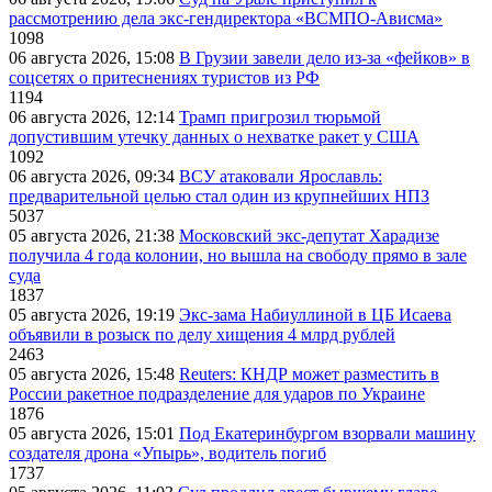
рассмотрению дела экс-гендиректора «ВСМПО-Ависма»
1098
06 августа 2026, 15:08
В Грузии завели дело из-за «фейков» в
соцсетях о притеснениях туристов из РФ
1194
06 августа 2026, 12:14
Трамп пригрозил тюрьмой
допустившим утечку данных о нехватке ракет у США
1092
06 августа 2026, 09:34
ВСУ атаковали Ярославль:
предварительной целью стал один из крупнейших НПЗ
5037
05 августа 2026, 21:38
Московский экс-депутат Харадизе
получила 4 года колонии, но вышла на свободу прямо в зале
суда
1837
05 августа 2026, 19:19
Экс-зама Набиуллиной в ЦБ Исаева
объявили в розыск по делу хищения 4 млрд рублей
2463
05 августа 2026, 15:48
Reuters: КНДР может разместить в
России ракетное подразделение для ударов по Украине
1876
05 августа 2026, 15:01
Под Екатеринбургом взорвали машину
создателя дрона «Упырь», водитель погиб
1737