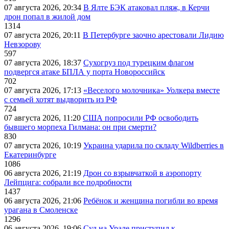
07 августа 2026, 20:34
В Ялте БЭК атаковал пляж, в Керчи
дрон попал в жилой дом
1314
07 августа 2026, 20:11
В Петербурге заочно арестовали Лидию
Невзорову
597
07 августа 2026, 18:37
Сухогруз под турецким флагом
подвергся атаке БПЛА у порта Новороссийск
702
07 августа 2026, 17:13
«Веселого молочника» Уолкера вместе
с семьей хотят выдворить из РФ
724
07 августа 2026, 11:20
США попросили РФ освободить
бывшего морпеха Гилмана: он при смерти?
830
07 августа 2026, 10:19
Украина ударила по складу Wildberries в
Екатеринбурге
1086
06 августа 2026, 21:19
Дрон со взрывчаткой в аэропорту
Лейпцига: собрали все подробности
1437
06 августа 2026, 21:06
Ребёнок и женщина погибли во время
урагана в Смоленске
1296
06 августа 2026, 19:06
Суд на Урале приступил к