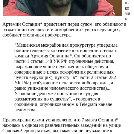
п-
ко
ми
к
Артемий Останин* предстанет перед судом, его обвиняют в
разжигании ненависти и оскорблении чувств верующих,
сообщает столичная прокуратура.
"Мещанская межрайонная прокуратура утвердила
обвинительное заключение в отношении стендап-
комика Артемия Останина*. Он обвиняется по
части 1 статьи 148 УК РФ (публичные действия,
выражающие явное неуважение к обществу и
совершенные в целях оскорбления религиозных
чувств верующих), пункту "в" части 2 статьи 282
УК РФ (возбуждение ненависти либо вражды, а
равно унижение человеческого достоинства)...
Уголовное дело уже поступило в суд для
рассмотрения по существу", - говорится в
сообщении, опубликованном в Telegram-канале
ведомства.
Правоохранителями установлено, что 7 марта Останин*,
находясь в одном из развлекательных заведений на улице
Садовая-Черногрязская, выражая явное неуважение к