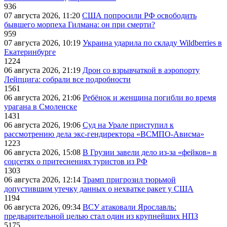
936
07 августа 2026, 11:20
США попросили РФ освободить
бывшего морпеха Гилмана: он при смерти?
959
07 августа 2026, 10:19
Украина ударила по складу Wildberries в
Екатеринбурге
1224
06 августа 2026, 21:19
Дрон со взрывчаткой в аэропорту
Лейпцига: собрали все подробности
1561
06 августа 2026, 21:06
Ребёнок и женщина погибли во время
урагана в Смоленске
1431
06 августа 2026, 19:06
Суд на Урале приступил к
рассмотрению дела экс-гендиректора «ВСМПО-Ависма»
1223
06 августа 2026, 15:08
В Грузии завели дело из-за «фейков» в
соцсетях о притеснениях туристов из РФ
1303
06 августа 2026, 12:14
Трамп пригрозил тюрьмой
допустившим утечку данных о нехватке ракет у США
1194
06 августа 2026, 09:34
ВСУ атаковали Ярославль:
предварительной целью стал один из крупнейших НПЗ
5175