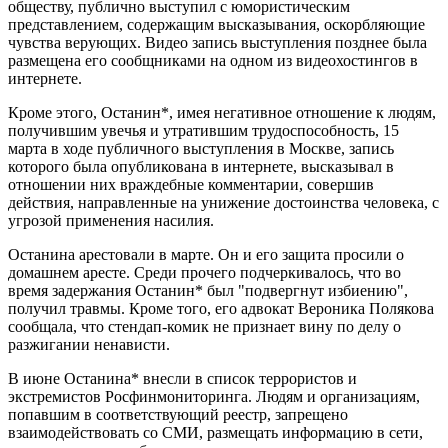
обществу, публично выступил с юмористическим
представлением, содержащим высказывания, оскорбляющие
чувства верующих. Видео запись выступления позднее была
размещена его сообщниками на одном из видеохостингов в
интернете.
Кроме этого, Останин*, имея негативное отношение к людям,
получившим увечья и утратившим трудоспособность, 15
марта в ходе публичного выступления в Москве, запись
которого была опубликована в интернете, высказывал в
отношении них враждебные комментарии, совершив
действия, направленные на унижение достоинства человека, с
угрозой применения насилия.
Останина арестовали в марте. Он и его защита просили о
домашнем аресте. Среди прочего подчеркивалось, что во
время задержания Останин* был "подвергнут избиению",
получил травмы. Кроме того, его адвокат Вероника Полякова
сообщала, что стендап-комик не признает вину по делу о
разжигании ненависти.
В июне Останина* внесли в список террористов и
экстремистов Росфинмониторинга. Людям и организациям,
попавшим в соответствующий реестр, запрещено
взаимодействовать со СМИ, размещать информацию в сети,