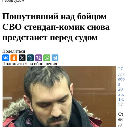
перед судом
Пошутивший над бойцом
СВО стендап-комик снова
предстанет перед судом
Поделиться
Подписаться на обновления
27
дек
абр
я
20
25,
13:
57
Ст
ен
да