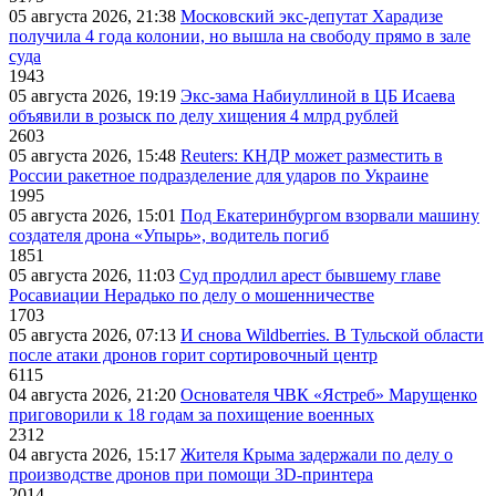
05 августа 2026, 21:38
Московский экс-депутат Харадизе
получила 4 года колонии, но вышла на свободу прямо в зале
суда
1943
05 августа 2026, 19:19
Экс-зама Набиуллиной в ЦБ Исаева
объявили в розыск по делу хищения 4 млрд рублей
2603
05 августа 2026, 15:48
Reuters: КНДР может разместить в
России ракетное подразделение для ударов по Украине
1995
05 августа 2026, 15:01
Под Екатеринбургом взорвали машину
создателя дрона «Упырь», водитель погиб
1851
05 августа 2026, 11:03
Суд продлил арест бывшему главе
Росавиации Нерадько по делу о мошенничестве
1703
05 августа 2026, 07:13
И снова Wildberries. В Тульской области
после атаки дронов горит сортировочный центр
6115
04 августа 2026, 21:20
Основателя ЧВК «Ястреб» Марущенко
приговорили к 18 годам за похищение военных
2312
04 августа 2026, 15:17
Жителя Крыма задержали по делу о
производстве дронов при помощи 3D‑принтера
2014