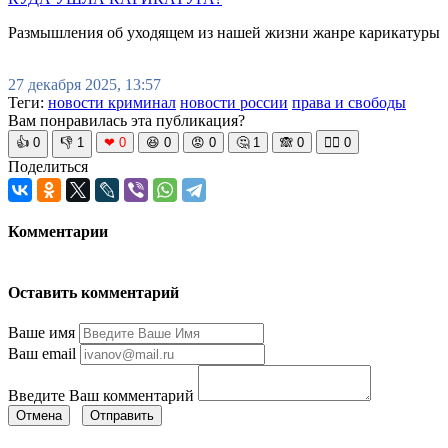
Размышления об уходящем из нашей жизни жанре карикатуры
27 декабря 2025, 13:57
Теги:
новости криминал
новости россии
права и свободы
Вам понравилась эта публикация?
👍
0
👎
1
❤
0
😆
0
😡
0
🤔
1
🙈
0
🧘‍♀️
0
Поделиться
Комментарии
Оставить комментарий
Ваше имя
Ваш email
Введите Ваш комментарий
Отмена
Отправить