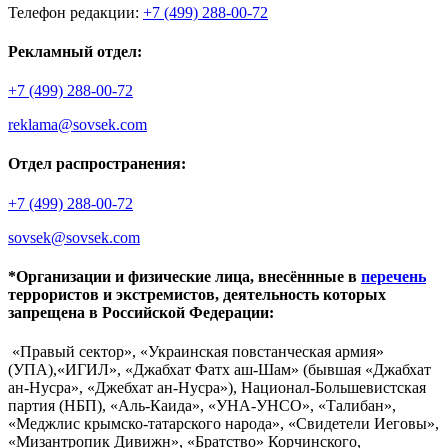
Телефон редакции:
+7 (499) 288-00-72
Рекламный отдел:
+7 (499) 288-00-72
reklama@sovsek.com
Отдел распространения:
+7 (499) 288-00-72
sovsek@sovsek.com
*Организации и физические лица, внесённные в
перечень
террористов и экстремистов, деятельность которых
запрещена в Российской Федерации:
«Правый сектор», «Украинская повстанческая армия»
(УПА),«ИГИЛ», «Джабхат Фатх аш-Шам» (бывшая «Джабхат
ан-Нусра», «Джебхат ан-Нусра»), Национал-Большевистская
партия (НБП), «Аль-Каида», «УНА-УНСО», «Талибан»,
«Меджлис крымско-татарского народа», «Свидетели Иеговы»,
«Мизантропик Дивижн», «Братство» Корчинского,