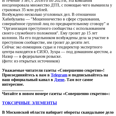
В течение 5 лет, с 2018-го по 2023-й, эта компания
инсценировала множество ДТП, с помощью чего выманила у
страховых 35 млн рублей.
Возбуждено несколько уголовных дел. В отношении
Хабибулаева — "Мошенничество в сфере страхования,
совершённое группой лиц по предварительному сговору" и
"Организация преступного сообщества с использованием
своего служебного положения". Ему грозит до 15 лет
колонии. На его подельником возбуждены дела за участие в
преступном сообществе, им грозит до десяти лет.
Сейчас экс-помощник судьи и гендиректор экспертного
центра находятся в СИЗО, Зухра — под домашним арестом, а
Назир — в федеральном розыске.
(фото: из открытых источников)
Уважаемые читатели газеты «Совершенно секретно»!
Присоединяйтесь к нам в
Telegram
и подписывайтесь на
наш официальный канал в
Дзене
. Там все самое
интересное.
____________________
Читайте в новом номере газеты «Совершенно секретно»:
ТОКСИЧНЫЕ ЭЛЕМЕНТЫ
В Московской области набирает обороты скандальное дело