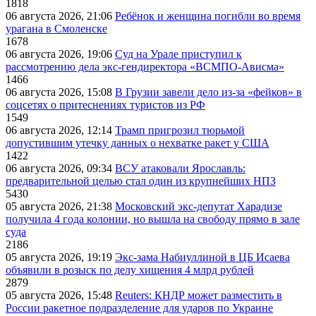
1818
06 августа 2026, 21:06
Ребёнок и женщина погибли во время
урагана в Смоленске
1678
06 августа 2026, 19:06
Суд на Урале приступил к
рассмотрению дела экс-гендиректора «ВСМПО-Ависма»
1466
06 августа 2026, 15:08
В Грузии завели дело из-за «фейков» в
соцсетях о притеснениях туристов из РФ
1549
06 августа 2026, 12:14
Трамп пригрозил тюрьмой
допустившим утечку данных о нехватке ракет у США
1422
06 августа 2026, 09:34
ВСУ атаковали Ярославль:
предварительной целью стал один из крупнейших НПЗ
5430
05 августа 2026, 21:38
Московский экс-депутат Харадизе
получила 4 года колонии, но вышла на свободу прямо в зале
суда
2186
05 августа 2026, 19:19
Экс-зама Набиуллиной в ЦБ Исаева
объявили в розыск по делу хищения 4 млрд рублей
2879
05 августа 2026, 15:48
Reuters: КНДР может разместить в
России ракетное подразделение для ударов по Украине