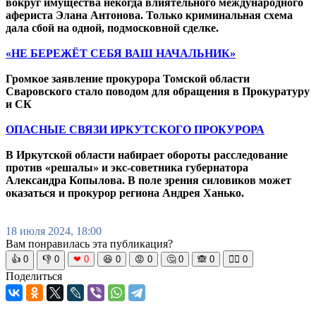
вокруг имущества некогда влиятельного международного
афериста Элана Антонова. Только криминальная схема
дала сбой на одной, подмосковной сделке.
«НЕ БЕРЕЖЁТ СЕБЯ ВАШ НАЧАЛЬНИК»
Громкое заявление прокурора Томской области
Сваровского стало поводом для обращения в Прокуратуру
и СК
ОПАСНЫЕ СВЯЗИ ИРКУТСКОГО ПРОКУРОРА
В Иркутской области набирает обороты расследование
против «решалы» и экс-советника губернатора
Александра Копылова. В поле зрения силовиков может
оказаться и прокурор региона Андрея Ханько.
18 июля 2024, 18:00
Вам понравилась эта публикация?
👍
0
👎
0
❤
0
😆
0
😡
0
🤔
0
🙈
0
🧘‍♀️
0
Поделиться