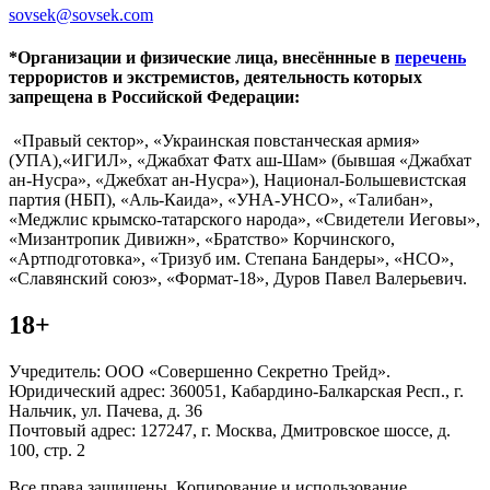
sovsek@sovsek.com
*Организации и физические лица, внесённные в
перечень
террористов и экстремистов, деятельность которых
запрещена в Российской Федерации:
«Правый сектор», «Украинская повстанческая армия»
(УПА),«ИГИЛ», «Джабхат Фатх аш-Шам» (бывшая «Джабхат
ан-Нусра», «Джебхат ан-Нусра»), Национал-Большевистская
партия (НБП), «Аль-Каида», «УНА-УНСО», «Талибан»,
«Меджлис крымско-татарского народа», «Свидетели Иеговы»,
«Мизантропик Дивижн», «Братство» Корчинского,
«Артподготовка», «Тризуб им. Степана Бандеры», «НСО»,
«Славянский союз», «Формат-18», Дуров Павел Валерьевич.
18+
Учредитель: ООО «Совершенно Секретно Трейд».
Юридический адрес: 360051, Кабардино-Балкарская Респ., г.
Нальчик, ул. Пачева, д. 36
Почтовый адрес: 127247, г. Москва, Дмитровское шоссе, д.
100, стр. 2
Все права защищены. Копирование и использование