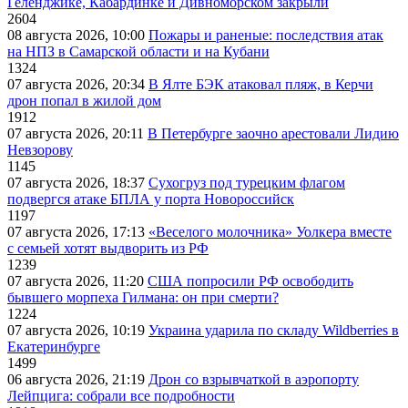
Геленджике, Кабардинке и Дивноморском закрыли
2604
08 августа 2026, 10:00
Пожары и раненые: последствия атак
на НПЗ в Самарской области и на Кубани
1324
07 августа 2026, 20:34
В Ялте БЭК атаковал пляж, в Керчи
дрон попал в жилой дом
1912
07 августа 2026, 20:11
В Петербурге заочно арестовали Лидию
Невзорову
1145
07 августа 2026, 18:37
Сухогруз под турецким флагом
подвергся атаке БПЛА у порта Новороссийск
1197
07 августа 2026, 17:13
«Веселого молочника» Уолкера вместе
с семьей хотят выдворить из РФ
1239
07 августа 2026, 11:20
США попросили РФ освободить
бывшего морпеха Гилмана: он при смерти?
1224
07 августа 2026, 10:19
Украина ударила по складу Wildberries в
Екатеринбурге
1499
06 августа 2026, 21:19
Дрон со взрывчаткой в аэропорту
Лейпцига: собрали все подробности