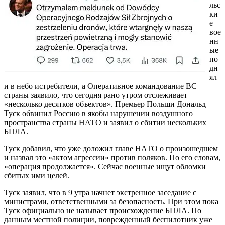
льс
ки
е
вое
нн
ые
по
дн
ял
и в небо истребители, а Оперативное командование ВС
страны заявило, что сегодня рано утром отслеживает
«несколько десятков объектов». Премьер Польши Дональд
Туск обвинил Россию в якобы нарушении воздушного
пространства страны НАТО и заявил о сбитии нескольких
БПЛА.
Туск добавил, что уже доложил главе НАТО о произошедшем
и назвал это «актом агрессии» против поляков. По его словам,
«операция продолжается». Сейчас военные ищут обломки
сбитых ими целей.
Туск заявил, что в 9 утра начнет экстренное заседание с
министрами, ответственными за безопасность. При этом пока
Туск официально не называет происхождение БПЛА. По
данным местной полиции, поврежденный беспилотник уже