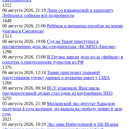
1312
06 августа 2026, 21:19
Дрон со взрывчаткой в аэропорту
Лейпцига: собрали все подробности
1648
06 августа 2026, 21:06
Ребёнок и женщина погибли во время
урагана в Смоленске
1513
06 августа 2026, 19:06
Суд на Урале приступил к
рассмотрению дела экс-гендиректора «ВСМПО-Ависма»
1298
06 августа 2026, 15:08
В Грузии завели дело из-за «фейков» в
соцсетях о притеснениях туристов из РФ
1376
06 августа 2026, 12:14
Трамп пригрозил тюрьмой
допустившим утечку данных о нехватке ракет у США
1266
06 августа 2026, 09:34
ВСУ атаковали Ярославль:
предварительной целью стал один из крупнейших НПЗ
5255
05 августа 2026, 21:38
Московский экс-депутат Харадизе
получила 4 года колонии, но вышла на свободу прямо в зале
суда
2021
05 августа 2026, 19:19
Экс-зама Набиуллиной в ЦБ Исаева