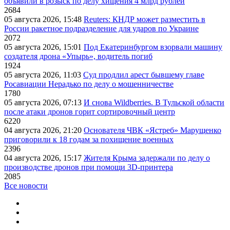
объявили в розыск по делу хищения 4 млрд рублей
2684
05 августа 2026, 15:48
Reuters: КНДР может разместить в
России ракетное подразделение для ударов по Украине
2072
05 августа 2026, 15:01
Под Екатеринбургом взорвали машину
создателя дрона «Упырь», водитель погиб
1924
05 августа 2026, 11:03
Суд продлил арест бывшему главе
Росавиации Нерадько по делу о мошенничестве
1780
05 августа 2026, 07:13
И снова Wildberries. В Тульской области
после атаки дронов горит сортировочный центр
6220
04 августа 2026, 21:20
Основателя ЧВК «Ястреб» Марущенко
приговорили к 18 годам за похищение военных
2396
04 августа 2026, 15:17
Жителя Крыма задержали по делу о
производстве дронов при помощи 3D‑принтера
2085
Все новости