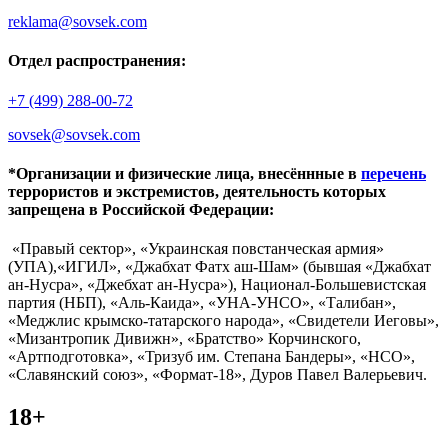
reklama@sovsek.com
Отдел распространения:
+7 (499) 288-00-72
sovsek@sovsek.com
*Организации и физические лица, внесённные в
перечень
террористов и экстремистов, деятельность которых
запрещена в Российской Федерации:
«Правый сектор», «Украинская повстанческая армия»
(УПА),«ИГИЛ», «Джабхат Фатх аш-Шам» (бывшая «Джабхат
ан-Нусра», «Джебхат ан-Нусра»), Национал-Большевистская
партия (НБП), «Аль-Каида», «УНА-УНСО», «Талибан»,
«Меджлис крымско-татарского народа», «Свидетели Иеговы»,
«Мизантропик Дивижн», «Братство» Корчинского,
«Артподготовка», «Тризуб им. Степана Бандеры», «НСО»,
«Славянский союз», «Формат-18», Дуров Павел Валерьевич.
18+