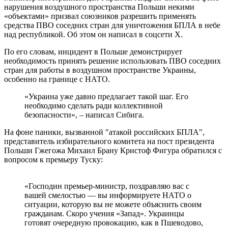
нарушения воздушного пространства Польши некими
«объектами» призвал союзников разрешить применять
средства ПВО соседних стран для уничтожения БПЛА в небе
над республикой. Об этом он написал в соцсети Х.
По его словам, инцидент в Польше демонстрирует
необходимость принять решение использовать ПВО соседних
стран для работы в воздушном пространстве Украины,
особенно на границе с НАТО.
«Украина уже давно предлагает такой шаг. Его
необходимо сделать ради коллективной
безопасности», – написал Сибига.
На фоне паники, вызванной "атакой российских БПЛА",
представитель избирательного комитета на пост президента
Польши Гжегожа Михаил Брану Кристоф Фигура обратился с
вопросом к премьеру Туску:
«Господин премьер-министр, поздравляю вас с
вашей смелостью — вы информируете НАТО о
ситуации, которую вы не можете объяснить своим
гражданам. Скоро учения «Запад». Украинцы
готовят очередную провокацию, как в Пшеводово,