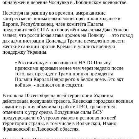
обнаружен в деревне Чоснувка в Люблинском воеводстве.
Несмотря на разницу во времени, американские
конгрессмены внимательно мониторят происходящее в
Европе. Республиканец, член комитета Палаты
представителей США по вооружённым силам Джо Уилсон
заявил, что российская атака дронов на Польшу — это повод
для администрации Дональда Трампа немедленно ввести
жёсткие санкции против Кремля и усилить военную
поддержку Украины.
«Россия атакует союзника по НАТО Польшу
иранскими дронами менее чем через неделю после
того, как президент Трамп принял президента
Польши Кароля Навроцкого в Белом доме. Это акт
войны», - написал он в соцсети.
В ночь на 10 сентября на всей территории Украины
действовала воздушная тревога. Киевская городская военная
администрация объявила о работе ПВО, тревогу там
отменили к утру среды. Воздушные силы ВСУ
предупреждали об угрозах ударов в регионах по всей
территории страны, в том числе в Волынской, Ивано-
Франковской и Львовской областях.