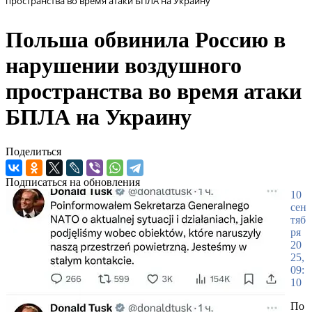
пространства во время атаки БПЛА на Украину
Польша обвинила Россию в
нарушении воздушного
пространства во время атаки
БПЛА на Украину
Поделиться
Подписаться на обновления
10
сен
тяб
ря
20
25,
09:
10
По