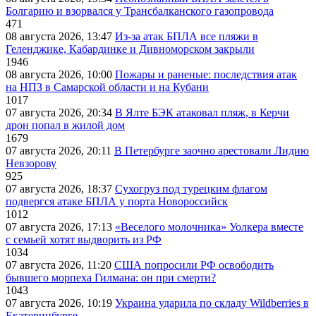
Болгарию и взорвался у Трансбалканского газопровода
471
08 августа 2026, 13:47
Из-за атак БПЛА все пляжи в
Геленджике, Кабардинке и Дивноморском закрыли
1946
08 августа 2026, 10:00
Пожары и раненые: последствия атак
на НПЗ в Самарской области и на Кубани
1017
07 августа 2026, 20:34
В Ялте БЭК атаковал пляж, в Керчи
дрон попал в жилой дом
1679
07 августа 2026, 20:11
В Петербурге заочно арестовали Лидию
Невзорову
925
07 августа 2026, 18:37
Сухогруз под турецким флагом
подвергся атаке БПЛА у порта Новороссийск
1012
07 августа 2026, 17:13
«Веселого молочника» Уолкера вместе
с семьей хотят выдворить из РФ
1034
07 августа 2026, 11:20
США попросили РФ освободить
бывшего морпеха Гилмана: он при смерти?
1043
07 августа 2026, 10:19
Украина ударила по складу Wildberries в
Екатеринбурге