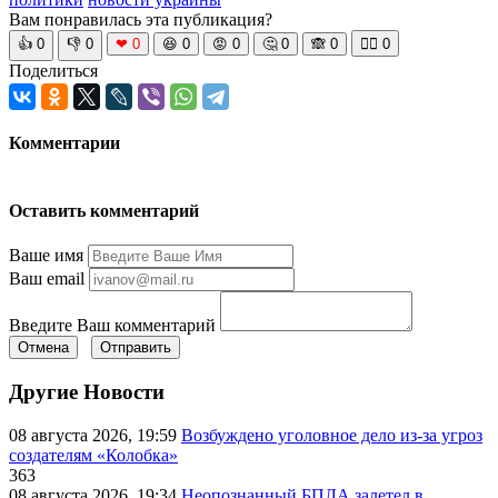
Вам понравилась эта публикация?
👍
0
👎
0
❤
0
😆
0
😡
0
🤔
0
🙈
0
🧘‍♀️
0
Поделиться
Комментарии
Оставить комментарий
Ваше имя
Ваш email
Введите Ваш комментарий
Отмена
Отправить
Другие Новости
08 августа 2026, 19:59
Возбуждено уголовное дело из-за угроз
создателям «Колобка»
363
08 августа 2026, 19:34
Неопознанный БПЛА залетел в