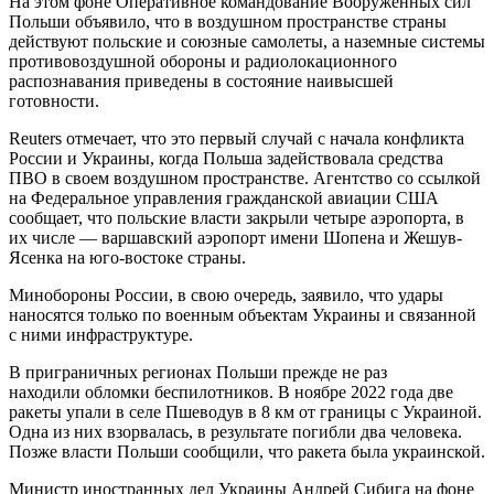
На этом фоне Оперативное командование Вооруженных сил
Польши объявило, что в воздушном пространстве страны
действуют польские и союзные самолеты, а наземные системы
противовоздушной обороны и радиолокационного
распознавания приведены в состояние наивысшей
готовности.
Reuters отмечает, что это первый случай с начала конфликта
России и Украины, когда Польша задействовала средства
ПВО в своем воздушном пространстве. Агентство со ссылкой
на Федеральное управления гражданской авиации США
сообщает, что польские власти закрыли четыре аэропорта, в
их числе — варшавский аэропорт имени Шопена и Жешув-
Ясенка на юго-востоке страны.
Минобороны России, в свою очередь, заявило, что удары
наносятся только по военным объектам Украины и связанной
с ними инфраструктуре.
В приграничных регионах Польши прежде не раз
находили обломки беспилотников. В ноябре 2022 года две
ракеты упали в селе Пшеводув в 8 км от границы с Украиной.
Одна из них взорвалась, в результате погибли два человека.
Позже власти Польши сообщили, что ракета была украинской.
Министр иностранных дел Украины Андрей Сибига на фоне