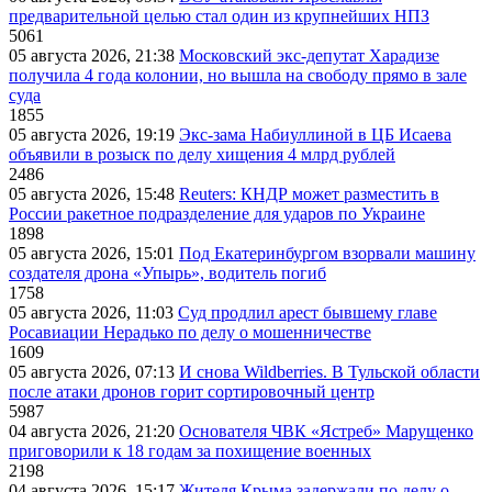
предварительной целью стал один из крупнейших НПЗ
5061
05 августа 2026, 21:38
Московский экс-депутат Харадизе
получила 4 года колонии, но вышла на свободу прямо в зале
суда
1855
05 августа 2026, 19:19
Экс-зама Набиуллиной в ЦБ Исаева
объявили в розыск по делу хищения 4 млрд рублей
2486
05 августа 2026, 15:48
Reuters: КНДР может разместить в
России ракетное подразделение для ударов по Украине
1898
05 августа 2026, 15:01
Под Екатеринбургом взорвали машину
создателя дрона «Упырь», водитель погиб
1758
05 августа 2026, 11:03
Суд продлил арест бывшему главе
Росавиации Нерадько по делу о мошенничестве
1609
05 августа 2026, 07:13
И снова Wildberries. В Тульской области
после атаки дронов горит сортировочный центр
5987
04 августа 2026, 21:20
Основателя ЧВК «Ястреб» Марущенко
приговорили к 18 годам за похищение военных
2198
04 августа 2026, 15:17
Жителя Крыма задержали по делу о