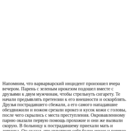
Напомним, что варварварский инцидент произошел вчера
вечером. Парень с зеленым ирокезом подошел вместе с
друзьями к двум мужчинам, чтобы стрельнуть сигарету. Те
начали предъявлять претензии к его внешности и оскорблять.
Друзья пострадавшего сбежали, а его самого нападавшие
обездвижили и ножом срезали ирокез и кусок кожи с головы,
после чего скрылись с места преступления. Окровавленному
парню оказали первую помощь прохожие и они же вызвали
скорую. В больницу к пострадавшему приехали мать и
девушка. Он сказал, что чувствует себя более-менее и первую