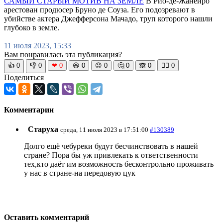
САМЫЙ СТАРЫЙ МОТИВ НА ЗЕМЛЕ
В Рио-де-Жанейро
арестован продюсер Бруно де Соуза. Его подозревают в
убийстве актера Джефферсона Мачадо, труп которого нашли
глубоко в земле.
11 июля 2023, 15:33
Вам понравилась эта публикация?
👍
0
👎
0
❤
0
😆
0
😡
0
🤔
0
🙈
0
🧘‍♀️
0
Поделиться
Комментарии
Старуха
среда, 11 июля 2023 в 17:51:00
#130389
Долго ещё чебуреки будут бесчинствовать в нашей
стране? Пора бы уж привлекать к ответственности
тех,кто даёт им возможность бесконтрольно проживать
у нас в стране-на передовую цук
Оставить комментарий