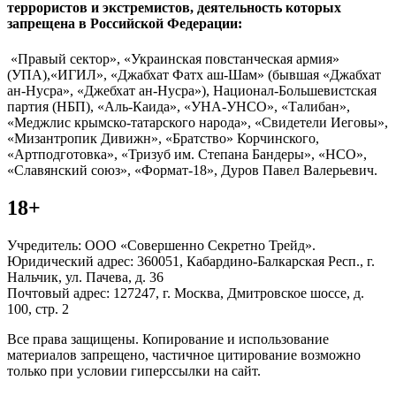
террористов и экстремистов, деятельность которых
запрещена в Российской Федерации:
«Правый сектор», «Украинская повстанческая армия»
(УПА),«ИГИЛ», «Джабхат Фатх аш-Шам» (бывшая «Джабхат
ан-Нусра», «Джебхат ан-Нусра»), Национал-Большевистская
партия (НБП), «Аль-Каида», «УНА-УНСО», «Талибан»,
«Меджлис крымско-татарского народа», «Свидетели Иеговы»,
«Мизантропик Дивижн», «Братство» Корчинского,
«Артподготовка», «Тризуб им. Степана Бандеры», «НСО»,
«Славянский союз», «Формат-18», Дуров Павел Валерьевич.
18+
Учредитель: ООО «Совершенно Секретно Трейд».
Юридический адрес: 360051, Кабардино-Балкарская Респ., г.
Нальчик, ул. Пачева, д. 36
Почтовый адрес: 127247, г. Москва, Дмитровское шоссе, д.
100, стр. 2
Все права защищены. Копирование и использование
материалов запрещено, частичное цитирование возможно
только при условии гиперссылки на сайт.