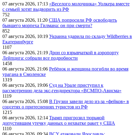
07 августа 2026, 17:13
«Веселого молочника» Уолкера вместе
с семьей хотят выдворить из РФ
752
07 августа 2026, 11:20
США попросили РФ освободить
бывшего морпеха Гилмана: он при смерти?
852
07 августа 2026, 10:19
Украина ударила по складу Wildberries в
Екатеринбурге
1107
06 августа 2026, 21:19
Дрон со взрывчаткой в аэропорту
Лейпцига: собрали все подробности
1458
06 августа 2026, 21:06
Ребёнок и женщина погибли во время
урагана в Смоленске
1319
06 августа 2026, 19:06
Суд на Урале приступил к
рассмотрению дела экс-гендиректора «ВСМПО-Ависма»
1119
06 августа 2026, 15:08
В Грузии завели дело из-за «фейков» в
соцсетях о притеснениях туристов из РФ
1215
06 августа 2026, 12:14
Трамп пригрозил тюрьмой
допустившим утечку данных о нехватке ракет у США
1110
06 августа 2026, 09:34
ВСУ атаковали Ярославль: