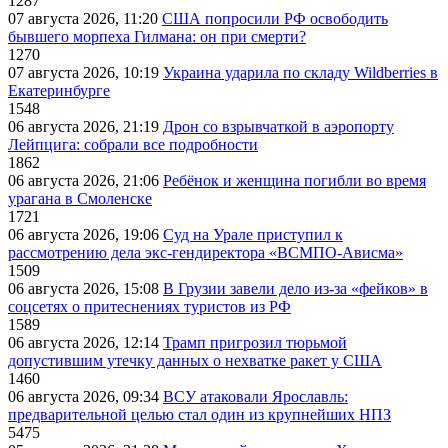
1287
07 августа 2026, 11:20
США попросили РФ освободить
бывшего морпеха Гилмана: он при смерти?
1270
07 августа 2026, 10:19
Украина ударила по складу Wildberries в
Екатеринбурге
1548
06 августа 2026, 21:19
Дрон со взрывчаткой в аэропорту
Лейпцига: собрали все подробности
1862
06 августа 2026, 21:06
Ребёнок и женщина погибли во время
урагана в Смоленске
1721
06 августа 2026, 19:06
Суд на Урале приступил к
рассмотрению дела экс-гендиректора «ВСМПО-Ависма»
1509
06 августа 2026, 15:08
В Грузии завели дело из-за «фейков» в
соцсетях о притеснениях туристов из РФ
1589
06 августа 2026, 12:14
Трамп пригрозил тюрьмой
допустившим утечку данных о нехватке ракет у США
1460
06 августа 2026, 09:34
ВСУ атаковали Ярославль:
предварительной целью стал один из крупнейших НПЗ
5475