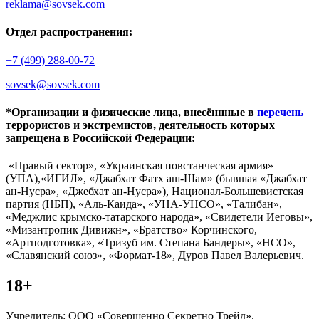
reklama@sovsek.com
Отдел распространения:
+7 (499) 288-00-72
sovsek@sovsek.com
*Организации и физические лица, внесённные в
перечень
террористов и экстремистов, деятельность которых
запрещена в Российской Федерации:
«Правый сектор», «Украинская повстанческая армия»
(УПА),«ИГИЛ», «Джабхат Фатх аш-Шам» (бывшая «Джабхат
ан-Нусра», «Джебхат ан-Нусра»), Национал-Большевистская
партия (НБП), «Аль-Каида», «УНА-УНСО», «Талибан»,
«Меджлис крымско-татарского народа», «Свидетели Иеговы»,
«Мизантропик Дивижн», «Братство» Корчинского,
«Артподготовка», «Тризуб им. Степана Бандеры», «НСО»,
«Славянский союз», «Формат-18», Дуров Павел Валерьевич.
18+
Учредитель: ООО «Совершенно Секретно Трейд».