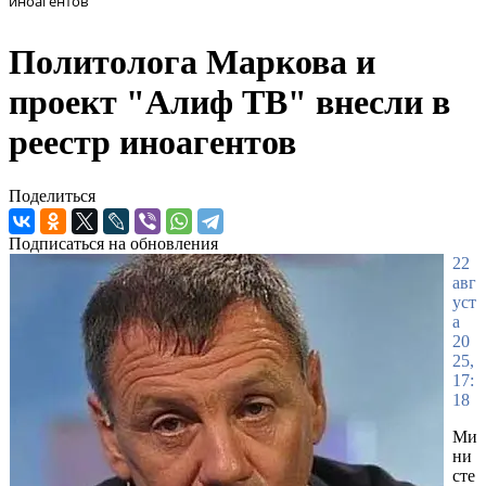
иноагентов
Политолога Маркова и
проект "Алиф ТВ" внесли в
реестр иноагентов
Поделиться
Подписаться на обновления
22
авг
уст
а
20
25,
17:
18
Ми
ни
сте