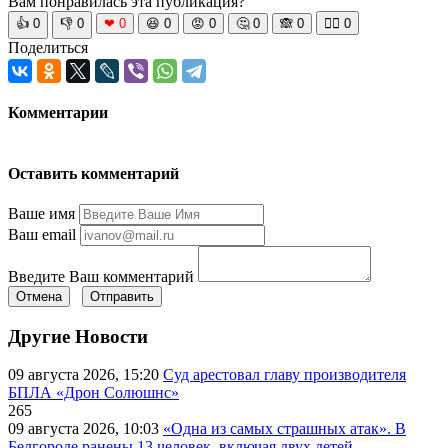
Вам понравилась эта публикация?
👍
0
👎
0
❤
0
😆
0
😡
0
🤔
0
🙈
0
🧘‍♀️
0
Поделиться
Комментарии
Оставить комментарий
Ваше имя
Ваш email
Введите Ваш комментарий
Отмена
Отправить
Другие Новости
09 августа 2026, 15:20
Суд арестовал главу производителя
БПЛА «Дрон Солюшнс»
265
09 августа 2026, 10:03
«Одна из самых страшных атак». В
Белгороде ранены 13 человек, включая двух детей