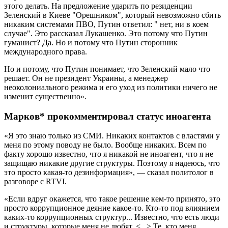
этого делать. На предложение ударить по резиденции
Зеленский в Киеве "Орешником", который невозможно сбить
никаким системами ПВО, Путин ответил: " нет, ни в коем
случае". Это рассказал Лукашенко. Это потому что Путин
гуманист? Да. Но и потому что Путин сторонник
международного права.
Но и потому, что Путин понимает, что Зеленский мало что
решает. Он не президент Украины, а менеджер
неоколониального режима и его уход из политики ничего не
изменит существенно».
Марков* прокомментировал статус иноагента
«Я это знаю только из СМИ. Никаких контактов с властями у
меня по этому поводу не было. Вообще никаких. Всем по
факту хорошо известно, что я никакой не иноагент, что я не
защищаю никакие другие структуры. Поэтому я надеюсь, что
это просто какая-то дезинформация», — сказал политолог в
разговоре с RTVI.
«Если вдруг окажется, что такое решение кем-то принято, это
просто коррупционное деяние какое-то. Кто-то под влиянием
каких-то коррупционных структур... Известно, что есть люди
и структуры, которые меня не любят. <...> Те, кто меня