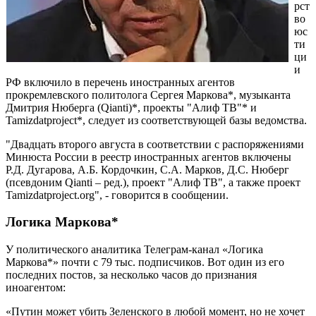
рст
во
юс
ти
ци
и
РФ включило в перечень иностранных агентов
прокремлевского политолога Сергея Маркова*, музыканта
Дмитрия Нюберга (Qianti)*, проекты "Алиф ТВ"* и
Tamizdatproject*, следует из соответствующей базы ведомства.
"Двадцать второго августа в соответствии с распоряжениями
Минюста России в реестр иностранных агентов включены
Р.Д. Дугарова, А.Б. Кордочкин, С.А. Марков, Д.С. Нюберг
(псевдоним Qianti – ред.), проект "Алиф ТВ", а также проект
Tamizdatproject.org", - говорится в сообщении.
Логика Маркова*
У политического аналитика Телеграм-канал «Логика
Маркова*» почти с 79 тыс. подписчиков. Вот один из его
последних постов, за несколько часов до признания
иноагентом:
«Путин может убить Зеленского в любой момент, но не хочет