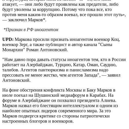
атакует, — они либо будут проявлены как предатели, либо
будут уволены за коррупцию. Потому что пока все, кто
против меня каким-то образом воевал, все прошли этот путь»,
— заключил Марков*.
*Признан в РФ иноагентом
UPD:
Маркова просили признать иноагентом военкор Коц,
военкор Зерг, а также публицист и автор канала "Сыны
Монархии" Роман Антоновский.
"Нам давно пора давать статусы иноагентов тем, кто в России
работает на Азербайджан, Турцию, Катар, Оман, Саудию,
талибов. Агентов пантюркизма и панисламизма надо
прессовать не менее жестко, чем агентов Запада", — заявил
Антоновский.
На фоне обострения конфликта Москвы и Баку Марков в
июле поехал на Шушинский медиафорум в Карабах. На
форуме в Азербайджане он похвалил президента Алиева.
Марков назвал его блестящим интеллектуалом и одним из
наиболее опытных лидеров современного мира. За это
Марков подвергся критике со стороны патриотически
настроенных блогеров и военкоров.