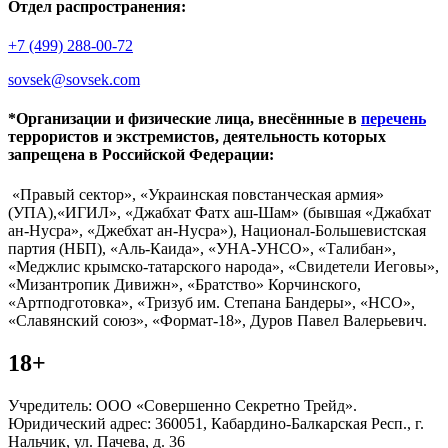
Отдел распространения:
+7 (499) 288-00-72
sovsek@sovsek.com
*Организации и физические лица, внесённные в
перечень
террористов и экстремистов, деятельность которых
запрещена в Российской Федерации:
«Правый сектор», «Украинская повстанческая армия»
(УПА),«ИГИЛ», «Джабхат Фатх аш-Шам» (бывшая «Джабхат
ан-Нусра», «Джебхат ан-Нусра»), Национал-Большевистская
партия (НБП), «Аль-Каида», «УНА-УНСО», «Талибан»,
«Меджлис крымско-татарского народа», «Свидетели Иеговы»,
«Мизантропик Дивижн», «Братство» Корчинского,
«Артподготовка», «Тризуб им. Степана Бандеры», «НСО»,
«Славянский союз», «Формат-18», Дуров Павел Валерьевич.
18+
Учредитель: ООО «Совершенно Секретно Трейд».
Юридический адрес: 360051, Кабардино-Балкарская Респ., г.
Нальчик, ул. Пачева, д. 36