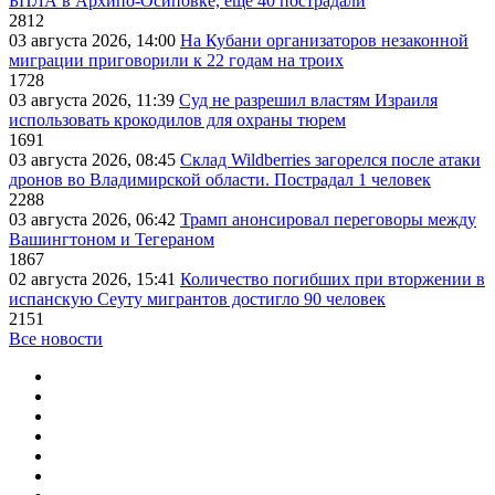
БПЛА в Архипо-Осиповке, еще 40 пострадали
2812
03 августа 2026, 14:00
На Кубани организаторов незаконной
миграции приговорили к 22 годам на троих
1728
03 августа 2026, 11:39
Суд не разрешил властям Израиля
использовать крокодилов для охраны тюрем
1691
03 августа 2026, 08:45
Склад Wildberries загорелся после атаки
дронов во Владимирской области. Пострадал 1 человек
2288
03 августа 2026, 06:42
Трамп анонсировал переговоры между
Вашингтоном и Тегераном
1867
02 августа 2026, 15:41
Количество погибших при вторжении в
испанскую Сеуту мигрантов достигло 90 человек
2151
Все новости