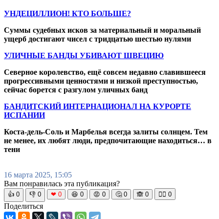
УНДЕЦИЛЛИОН! КТО БОЛЬШЕ?
Суммы судебных исков за материальный и моральный
ущерб достигают чисел с тридцатью шестью нулями
УЛИЧНЫЕ БАНДЫ УБИВАЮТ ШВЕЦИЮ
Северное королевство, ещё совсем недавно славившееся
прогрессивными ценностями и низкой преступностью,
сейчас борется с разгулом уличных банд
БАНДИТСКИЙ ИНТЕРНАЦИОНАЛ НА КУРОРТЕ
ИСПАНИИ
Коста-дель-Соль и Марбелья всегда залиты солнцем. Тем
не менее, их любят люди, предпочитающие находиться… в
тени
16 марта 2025, 15:05
Вам понравилась эта публикация?
👍
0
👎
0
❤
0
😆
0
😡
0
🤔
0
🙈
0
🧘‍♀️
0
Поделиться