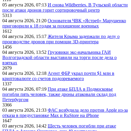
05 августа 2026, 07:13
И снова Wildberries. В Тульской области
после атаки дронов горит сортировочный центр
5313
04 августа 2026, 21:20
Основателя ЧВК «Ястреб» Марущенко
приговорили к 18 годам за похищение военных
1612
04 августа 2026, 15:17
Жителя Крыма задержали по делу о
производстве дронов при помощи 3D‑принтера
1456
04 августа 2026, 13:52
Грузовики экс-начальника ГАИ
Волгоградской области выставили на торги после дела о
взятках
2079
04 августа 2026, 12:18
Агент ФБР украл почти $1 млн в
криптовалюте со счетов подозреваемого
1337
04 августа 2026, 07:19
При атаке БПЛА в Подмосковье
погибли пять человек, также дроны атаковали склад под
Петербургом
3366
03 августа 2026, 21:33
ФАС возбудила дело против Apple из-за
отказа в предустановке Max и RuStore на iPhone
1647
03 августа 2026, 14:42
Шесть человек погибли при атаке