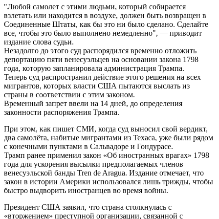
"Любой самолет с этими людьми, который собирается
взлетать или находится в воздухе, должен быть возвращен в
Соединенные Штаты, как бы это ни было сделано. Сделайте
все, чтобы это было выполнено немедленно", — приводит
издание слова судьи.
Незадолго до этого суд распорядился временно отложить
депортацию пяти венесуэльцев на основании закона 1798
года, которую запланировала администрация Трампа.
Теперь суд распространил действие этого решения на всех
мигрантов, которых власти США пытаются выслать из
страны в соответствии с этим законом.
Временный запрет ввели на 14 дней, до определения
законности распоряжения Трампа.
При этом, как пишет СМИ, когда суд выносил свой вердикт,
два самолёта, набитые мигрантами из Техаса, уже были рядом
с конечными пунктами в Сальвадоре и Гондурасе.
Трамп ранее применил закон «Об иностранных врагах» 1798
года для ускорения высылки предполагаемых членов
венесуэльской банды Tren de Aragua. Издание отмечает, что
закон в истории Америки использовался лишь трижды, чтобы
быстро выдворить иностранцев во время войны.
Президент США заявил, что страна столкнулась с
«вторжением» преступной организации, связанной с