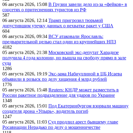
06 августа 2026, 15:08
В Грузии завели дело из-за «фейков» в
соцсетях о притеснениях туристов из РФ
587
06 августа 2026, 12:14
Трамп пригрозил тюрьмой
допустившим утечку данных о нехватке ракет у США
604
06 августа 2026, 09:34
ВСУ атаковали Ярославль:
предварительной целью стал один из крупнейших НПЗ
4182
05 августа 2026, 21:38
Московский экс-депутат Харадизе
получила 4 года колонии, но вышла на свободу прямо в зале
суда
1286
05 августа 2026, 19:19
Экс-зама Набиуллиной в ЦБ Исаева
объявили в розыск по делу хищения 4 млрд рублей
1776
05 августа 2026, 15:48
Reuters: КНДР может разместить в
России ракетное подразделение для ударов по Украине
1348
05 августа 2026, 15:01
Под Екатеринбургом взорвали машину
создателя дрона «Упырь», водитель погиб
1247
05 августа 2026, 11:03
Суд продлил арест бывшему главе
Росавиации Нерадько по делу о мошенничестве
1118