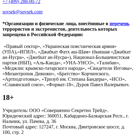
+7 (499) 288-00-72
sovsek@sovsek.com
*Организации и физические лица, внесённные в
перечень
террористов и экстремистов, деятельность которых
запрещена в Российской Федерации:
«Правый сектор», «Украинская повстанческая армия»
(УПА),«ИГИЛ», «Джабхат Фатх аш-Шам» (бывшая «Джабхат
ан-Нусра», «Джебхат ан-Нусра»), Национал-Большевистская
партия (НБП), «Аль-Каида», «УНА-УНСО», «Талибан»,
«Меджлис крымско-татарского народа», «Свидетели Иеговы»,
«Мизантропик Дивижн», «Братство» Корчинского,
«Артподготовка», «Тризуб им. Степана Бандеры», «НСО»,
«Славянский союз», «Формат-18», Дуров Павел Валерьевич.
18+
Учредитель: ООО «Совершенно Секретно Трейд».
Юридический адрес: 360051, Кабардино-Балкарская Респ., г.
Нальчик, ул. Пачева, д. 36
Почтовый адрес: 127247, г. Москва, Дмитровское шоссе, д.
100, стр. 2