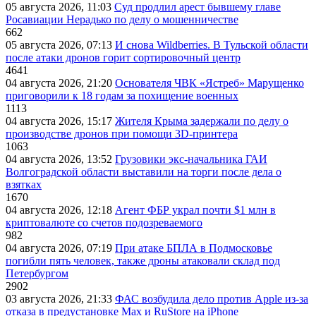
05 августа 2026, 11:03
Суд продлил арест бывшему главе
Росавиации Нерадько по делу о мошенничестве
662
05 августа 2026, 07:13
И снова Wildberries. В Тульской области
после атаки дронов горит сортировочный центр
4641
04 августа 2026, 21:20
Основателя ЧВК «Ястреб» Марущенко
приговорили к 18 годам за похищение военных
1113
04 августа 2026, 15:17
Жителя Крыма задержали по делу о
производстве дронов при помощи 3D‑принтера
1063
04 августа 2026, 13:52
Грузовики экс-начальника ГАИ
Волгоградской области выставили на торги после дела о
взятках
1670
04 августа 2026, 12:18
Агент ФБР украл почти $1 млн в
криптовалюте со счетов подозреваемого
982
04 августа 2026, 07:19
При атаке БПЛА в Подмосковье
погибли пять человек, также дроны атаковали склад под
Петербургом
2902
03 августа 2026, 21:33
ФАС возбудила дело против Apple из-за
отказа в предустановке Max и RuStore на iPhone