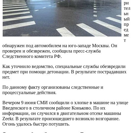
ри
тел
ьн
ый
пр
ед
ме
т
обнаружен под автомобилем на юго-западе Москвы. Он
проверен и обезврежен, сообщила пресс-служба
Следственного комитета РФ.
Как уточнило ведомство, специальные службы обезвредили
предмет при помощи детонации. В результате пострадавших
нет.
По данному факту организованы следственные и
процессуальные действия.
Вечером 9 июня СМИ сообщили о хлопке в машине на улице
Введенского в столичном районе Коньково. По их
информации, он случился в двигательном отсеке машины
Zeekr. В результате произошедшего возникло возгорание.
Огонь удалось быстро потушить.