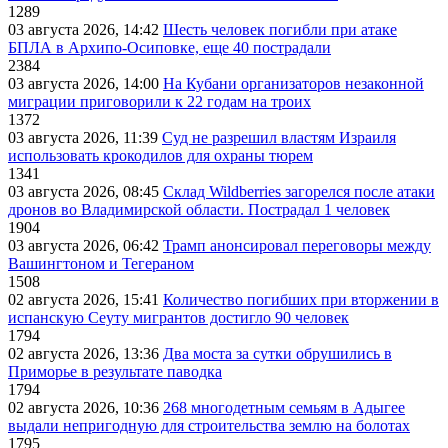
1289
03 августа 2026, 14:42
Шесть человек погибли при атаке
БПЛА в Архипо-Осиповке, еще 40 пострадали
2384
03 августа 2026, 14:00
На Кубани организаторов незаконной
миграции приговорили к 22 годам на троих
1372
03 августа 2026, 11:39
Суд не разрешил властям Израиля
использовать крокодилов для охраны тюрем
1341
03 августа 2026, 08:45
Склад Wildberries загорелся после атаки
дронов во Владимирской области. Пострадал 1 человек
1904
03 августа 2026, 06:42
Трамп анонсировал переговоры между
Вашингтоном и Тегераном
1508
02 августа 2026, 15:41
Количество погибших при вторжении в
испанскую Сеуту мигрантов достигло 90 человек
1794
02 августа 2026, 13:36
Два моста за сутки обрушились в
Приморье в результате паводка
1794
02 августа 2026, 10:36
268 многодетным семьям в Адыгее
выдали непригодную для строительства землю на болотах
1795