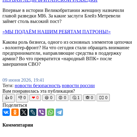
Впервые в истории Великобритании женщину назначили
главой разведки MI6. За какие заслуги Блейз Метревели
займет столь высокий пост?
«МЫ ПОДАЁМ НАШИМ РЕБЯТАМ ПАТРОНЫ!»
Какова роль бизнеса, одного из основных элементов цепочки
- волонтер-фронт? На что сегодня стали обращать внимание
предприниматели, направляющие средства в поддержку
армии? Во что превратится «народный ВПК» после
завершения СВО?
09 июня 2026, 19:41
Теги:
новости безопасность
новости россии
Вам понравилась эта публикация?
👍
0
👎
0
❤
0
😆
0
😡
0
🤔
1
🙈
0
🧘‍♀️
0
Поделиться
Комментарии