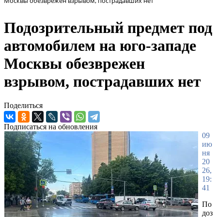
Москвы обезврежен взрывом, пострадавших нет
Подозрительный предмет под
автомобилем на юго-западе
Москвы обезврежен
взрывом, пострадавших нет
Поделиться
Подписаться на обновления
09
ию
ня
20
26,
19:
41
По
доз