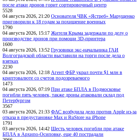
после атаки дронов горит сортировочный центр
5528
04 августа 2026, 21:20
Основателя ЧВК «Ястреб» Марущенко
приговорили к 18 годам за похищение военных
1790
04 августа 2026, 15:17
Жителя Крыма задержали по делу о
производстве дронов при помощи 3D‑принтера
1600
04 августа 2026, 13:52
Грузовики экс-начальника ГАИ
Волгоградской области выставили на торги после дела о
взятках
2230
04 августа 2026, 12:18
Агент ФБР украл почти $1 млн в
криптовалюте со счетов подозреваемого
1473
04 августа 2026, 07:19
При атаке БПЛА в Подмосковье
погибли пять человек, также дроны атаковали склад под
Петербургом
3567
03 августа 2026, 21:33
ФАС возбудила дело против Apple из-за
отказа в предустановке Max и RuStore на iPhone
1791
03 августа 2026, 14:42
Шесть человек погибли при атаке
БПЛА в Архипо-Осиповке, еще 40 пострадали
2966