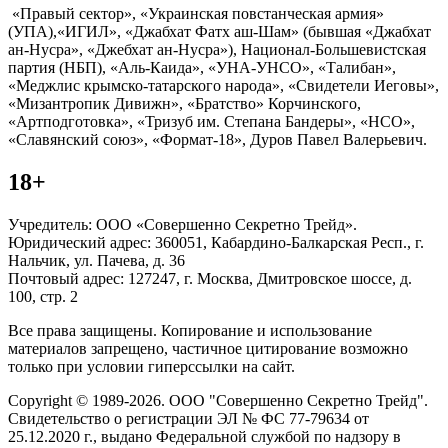
«Правый сектор», «Украинская повстанческая армия»
(УПА),«ИГИЛ», «Джабхат Фатх аш-Шам» (бывшая «Джабхат
ан-Нусра», «Джебхат ан-Нусра»), Национал-Большевистская
партия (НБП), «Аль-Каида», «УНА-УНСО», «Талибан»,
«Меджлис крымско-татарского народа», «Свидетели Иеговы»,
«Мизантропик Дивижн», «Братство» Корчинского,
«Артподготовка», «Тризуб им. Степана Бандеры», «НСО»,
«Славянский союз», «Формат-18», Дуров Павел Валерьевич.
18+
Учредитель: ООО «Совершенно Секретно Трейд».
Юридический адрес: 360051, Кабардино-Балкарская Респ., г.
Нальчик, ул. Пачева, д. 36
Почтовый адрес: 127247, г. Москва, Дмитровское шоссе, д.
100, стр. 2
Все права защищены. Копирование и использование
материалов запрещено, частичное цитирование возможно
только при условии гиперссылки на сайт.
Copyright © 1989-2026. ООО "Совершенно Секретно Трейд".
Свидетельство о регистрации ЭЛ № ФС 77-79634 от
25.12.2020 г., выдано Федеральной службой по надзору в