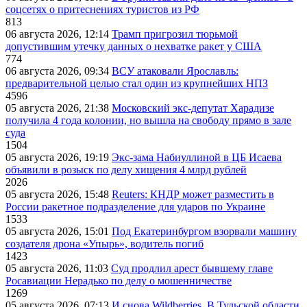
соцсетях о притеснениях туристов из РФ
813
06 августа 2026, 12:14
Трамп пригрозил тюрьмой
допустившим утечку данных о нехватке ракет у США
774
06 августа 2026, 09:34
ВСУ атаковали Ярославль:
предварительной целью стал один из крупнейших НПЗ
4596
05 августа 2026, 21:38
Московский экс-депутат Харадизе
получила 4 года колонии, но вышла на свободу прямо в зале
суда
1504
05 августа 2026, 19:19
Экс-зама Набиуллиной в ЦБ Исаева
объявили в розыск по делу хищения 4 млрд рублей
2026
05 августа 2026, 15:48
Reuters: КНДР может разместить в
России ракетное подразделение для ударов по Украине
1533
05 августа 2026, 15:01
Под Екатеринбургом взорвали машину
создателя дрона «Упырь», водитель погиб
1423
05 августа 2026, 11:03
Суд продлил арест бывшему главе
Росавиации Нерадько по делу о мошенничестве
1269
05 августа 2026, 07:13
И снова Wildberries. В Тульской области