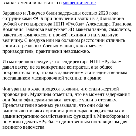
взятке заменили на статью о
мошенничестве
.
Здравило и Ликучев были задержаны осенью 2020 года
сотрудниками ФСБ при получении взятки в 7,4 миллиона
рублей от гендиректора НПП «Русбал» Александра Таланова.
Компания Таланова выпускает 3D-макеты танков, самолетов,
ракетных комплексов и прочей техники в натуральную
величину. С воздуха или на большом расстоянии отличить
копии от реальных боевых машин, как отмечает
производитель, практически невозможно.
Из материалов следует, что гендиректора НПП «Русбал»
давал взятку не за конкретные контракты, а за общее
покровительство, чтобы в дальнейшем стать единственным
поставщиком маскировочной техники в армию.
Фигуранты в ходе процесса заявили, что стали жертвой
провокации. Мужчины отметили, что на момент задержания
они были офицерами запаса, которые ушли в отставку.
Представители военных указывали, что они оба не
выполняли никаких организационно-распорядительных и
административно-хозяйственных функций в Минобороны и
не могли сделать «Русбал» единственным поставщиком для
военного ведомства.