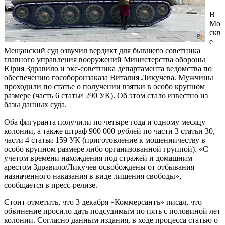
В
Мо
скв
е
Мещанский суд озвучил вердикт для бывшего советника
главного управления вооружений Министерства обороны
Юрия Здравило и экс-советника департамента ведомства по
обеспечению гособоронзаказа Виталия Ликучева. Мужчины
проходили по статье о получении взятки в особо крупном
размере (часть 6 статьи 290 УК). Об этом стало известно из
базы данных суда.
Оба фигуранта получили по четыре года и одному месяцу
колонии, а также штраф 900 000 рублей по части 3 статьи 30,
части 4 статьи 159 УК (приготовление к мошенничеству в
особо крупном размере либо организованной группой). «С
учетом времени нахождения под стражей и домашним
арестом Здравило/Ликучев освобождены от отбывания
назначенного наказания в виде лишения свободы», —
сообщается в пресс-релизе.
Стоит отметить, что 3 декабря «Коммерсантъ» писал, что
обвинение просило дать подсудимым по пять с половиной лет
колонии. Согласно данным издания, в ходе процесса статью о