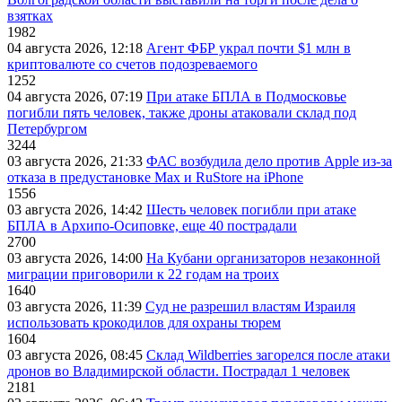
взятках
1982
04 августа 2026, 12:18
Агент ФБР украл почти $1 млн в
криптовалюте со счетов подозреваемого
1252
04 августа 2026, 07:19
При атаке БПЛА в Подмосковье
погибли пять человек, также дроны атаковали склад под
Петербургом
3244
03 августа 2026, 21:33
ФАС возбудила дело против Apple из-за
отказа в предустановке Max и RuStore на iPhone
1556
03 августа 2026, 14:42
Шесть человек погибли при атаке
БПЛА в Архипо-Осиповке, еще 40 пострадали
2700
03 августа 2026, 14:00
На Кубани организаторов незаконной
миграции приговорили к 22 годам на троих
1640
03 августа 2026, 11:39
Суд не разрешил властям Израиля
использовать крокодилов для охраны тюрем
1604
03 августа 2026, 08:45
Склад Wildberries загорелся после атаки
дронов во Владимирской области. Пострадал 1 человек
2181