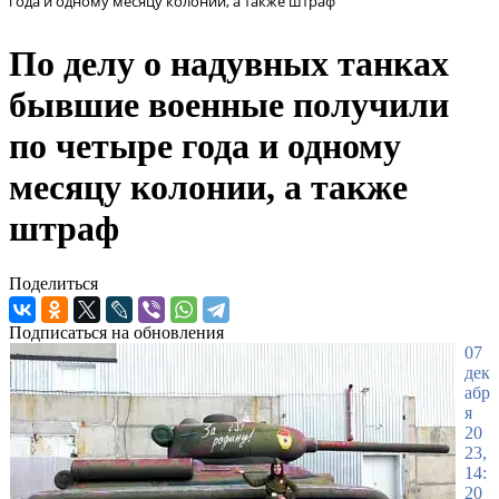
года и одному месяцу колонии, а также штраф
По делу о надувных танках
бывшие военные получили
по четыре года и одному
месяцу колонии, а также
штраф
Поделиться
Подписаться на обновления
07
дек
абр
я
20
23,
14:
20