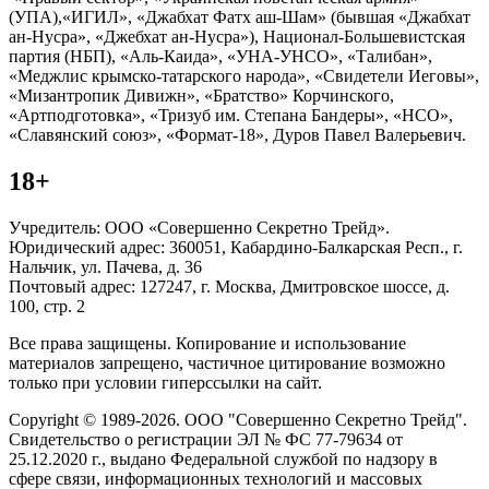
(УПА),«ИГИЛ», «Джабхат Фатх аш-Шам» (бывшая «Джабхат
ан-Нусра», «Джебхат ан-Нусра»), Национал-Большевистская
партия (НБП), «Аль-Каида», «УНА-УНСО», «Талибан»,
«Меджлис крымско-татарского народа», «Свидетели Иеговы»,
«Мизантропик Дивижн», «Братство» Корчинского,
«Артподготовка», «Тризуб им. Степана Бандеры», «НСО»,
«Славянский союз», «Формат-18», Дуров Павел Валерьевич.
18+
Учредитель: ООО «Совершенно Секретно Трейд».
Юридический адрес: 360051, Кабардино-Балкарская Респ., г.
Нальчик, ул. Пачева, д. 36
Почтовый адрес: 127247, г. Москва, Дмитровское шоссе, д.
100, стр. 2
Все права защищены. Копирование и использование
материалов запрещено, частичное цитирование возможно
только при условии гиперссылки на сайт.
Copyright © 1989-2026. ООО "Совершенно Секретно Трейд".
Свидетельство о регистрации ЭЛ № ФС 77-79634 от
25.12.2020 г., выдано Федеральной службой по надзору в
сфере связи, информационных технологий и массовых