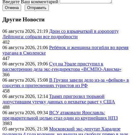
Введите Ваш комментарий
Отмена
Отправить
Другие Новости
06 августа 2026, 21:19
Дрон со взрывчаткой в аэропорту
Лейпцига: собрали все подробности
402
06 августа 2026, 21:06
Ребёнок и женщина погибли во время
урагана в Смоленске
447
06 августа 2026, 19:06
Суд на Урале приступил к
рассмотрению дела экс-гендиректора «ВСМПО-Ависма»
366
06 августа 2026, 15:08
В Грузии завели дело из-за «фейков» в
соцсетях о притеснениях туристов из РФ
458
06 августа 2026, 12:14
Трамп пригрозил тюрьмой
допустившим утечку данных о нехватке ракет у США
488
06 августа 2026, 09:34
ВСУ атаковали Ярославль:
предварительной целью стал один из крупнейших НПЗ
3983
05 августа 2026, 21:38
Московский экс-депутат Харадизе
получила 4 года колонии, но вышла на свободу прямо в зале