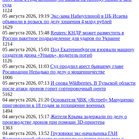
суда
1124
05 августа 2026, 19:19
Экс-зама Набиуллиной в ЦБ Исаева
объявили в розыск по делу хищения 4 млрд рублей
1629
05 августа 2026, 15:48
Reuters: КНДР может разместить в
России ракетное подразделение для ударов по Украине
1214
05 августа 2026, 15:01
Под Екатеринбургом взорвали машину
создателя дрона «Упырь», водитель погиб
1126
05 августа 2026, 11:03
Суд продлил арест бывшему главе
Росавиации Нерадько по делу о мошенничестве
1006
05 августа 2026, 07:13
И снова Wildberries. В Тульской области
после атаки дронов горит сортировочный центр
5162
04 августа 2026, 21:20
Основателя ЧВК «Ястреб» Марущенко
приговорили к 18 годам за похищение военных
1494
04 августа 2026, 15:17
Жителя Крыма задержали по делу о
производстве дронов при помощи 3D‑принтера
1363
04 августа 2026, 13:52
Грузовики экс-начальника ГАИ
Волгоградской области выставили на торги после дела о