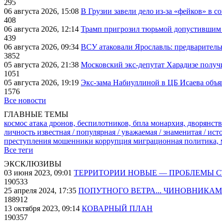
295
06 августа 2026, 15:08
В Грузии завели дело из-за «фейков» в с
408
06 августа 2026, 12:14
Трамп пригрозил тюрьмой допустившим 
439
06 августа 2026, 09:34
ВСУ атаковали Ярославль: предварител
3852
05 августа 2026, 21:38
Московский экс-депутат Харадизе получи
1051
05 августа 2026, 19:19
Экс-зама Набиуллиной в ЦБ Исаева объя
1576
Все новости
ГЛАВНЫЕ ТЕМЫ
космос
атака дронов, беспилотников, бпла
монархия, дворянств
личность известная / популярная / уважаемая / знаменитая / ис
преступления
мошенники
коррупция
миграционная политика,
Все теги
ЭКСКЛЮЗИВЫ
03 июня 2023, 09:01
ТЕРРИТОРИИ НОВЫЕ — ПРОБЛЕМЫ 
190533
25 апреля 2024, 17:35
ПОПУТНОГО ВЕТРА... ЧИНОВНИКАМ
188912
13 октября 2023, 09:14
КОВАРНЫЙ ПЛАН
190357