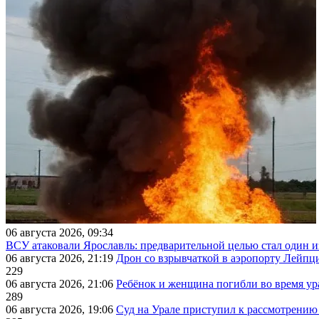
06 августа 2026, 09:34
ВСУ атаковали Ярославль: предварительной целью стал один
06 августа 2026, 21:19
Дрон со взрывчаткой в аэропорту Лейпци
229
06 августа 2026, 21:06
Ребёнок и женщина погибли во время ур
289
06 августа 2026, 19:06
Суд на Урале приступил к рассмотрени