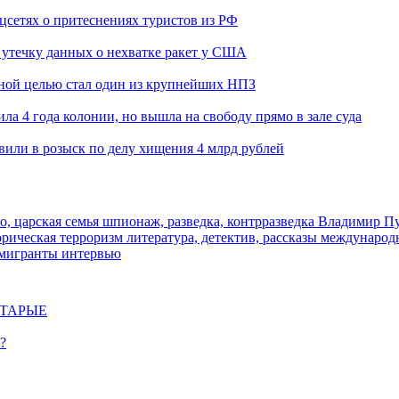
оцсетях о притеснениях туристов из РФ
утечку данных о нехватке ракет у США
ьной целью стал один из крупнейших НПЗ
ла 4 года колонии, но вышла на свободу прямо в зале суда
вили в розыск по делу хищения 4 млрд рублей
о, царская семья
шпионаж, разведка, контрразведка
Владимир П
торическая
терроризм
литература, детектив, рассказы
международ
 мигранты
интервью
СТАРЫЕ
?