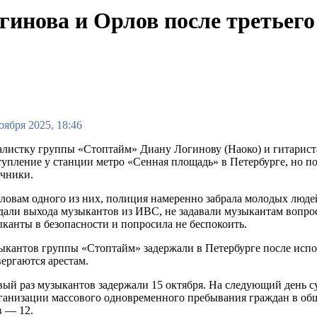
нова и Орлов после третьего а
оября 2025, 18:46
листку группы «Стоптайм» Диану Логинову (Наоко) и гитариста
упление у станции метро «Сенная площадь» в Петербурге, но п
очники.
ловам одного из них, полиция намеренно забрала молодых люде
али выхода музыкантов из ИВС, не задавали музыкантам вопро
канты в безопасности и попросила не беспокоить.
кантов группы «Стоптайм» задержали в Петербурге после испол
ергаются арестам.
ый раз музыкантов задержали 15 октября. На следующий день с
организации массового одновременного пребывания граждан в о
в — 12.