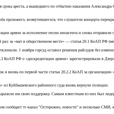
я срока ареста, а вышедшего по отбытию наказания Александра
а прохожего, возмутившегося, что слушатели концерта перекрыл
ации армии за исполнение песни иноагента и снова отправили п
 раз: за «мат в общественном месте» — статья 20.1 КоАП РФ (ме
тклонили. 1 ноября горсуд оставил решения райсудов без измене
.3.3 КоАП РФ о «дискредитации армии» зарегистрировали в Дзер
ток и вновь по первой части статьи 20.2.2 КоАП за организацию
ии» из Куйбышевского районного суда вновь вернули полиции.
выразили им свою поддержку. Самым известным из них был лид
том сообщает тг-канал "Осторожно, новости" и несколько СМИ,