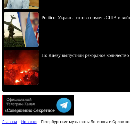
Politico: Украина готова помочь США в во
По Киеву выпустили рекордное количество 
Главная
Новости
Петербургские музыканты Логинова и Орлов пос