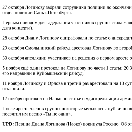
27 октября Логинову забрали сотрудники полиции до окончани
отдел полиции Санкт-Петербурга.
Первым поводом для задержания участников группы стала жалоб
дата концерта).
28 октября Диану Логинову оштрафовали по статье о дискредит
29 октября Смольнинский райсуд арестовал Логинову во второй
30 октября апелляции участников на решения о первом аресте о
5 ноября ещё один протокол на Логинову по части 1 статьи 20
его направили в Куйбышевский райсуд.
11 ноября Логинову и Орлова в третий раз арестовали на 13 су
отклонили.
17 ноября протокол на Наоко по статье о «дискредитации арм
После ареста членов группы некоторые музыканты публично 
посвятил им песню «Ты не один».
UPD:
Певица Диана Логинова (Наоко) покинула Россию. Об э