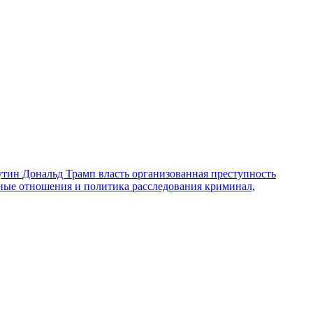
утин
Дональд Трамп
власть
организованная преступность
ные отношения и политика
расследования
криминал,