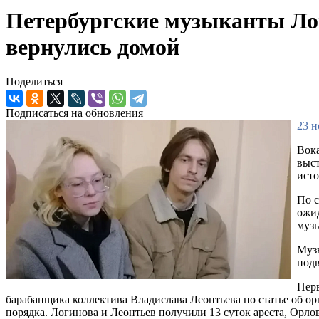
Петербургские музыканты Логи
вернулись домой
Поделиться
Подписаться на обновления
23 н
Вока
выст
ист
По с
ожид
музы
Музы
подв
Перв
барабанщика коллектива Владислава Леонтьева по статье об 
порядка. Логинова и Леонтьев получили 13 суток ареста, Орло