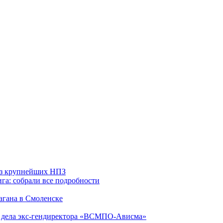
 из крупнейших НПЗ
га: собрали все подробности
агана в Смоленске
ю дела экс-гендиректора «ВСМПО-Ависма»