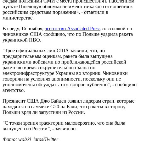
следам польскими СМИ с места происшествия в населенном
пункте Пшеводув обломки не имеют никакого отношения к
российским средствам поражения», - отметили в
министерстве.
В среду, 16 ноября,
агентство Associated Press
со ссылкой на
чиновников США сообщило, что по Польше ударила ракета
украинской ПВО.
"Трое официальных лиц США заявили, что, по
предварительным оценкам, ракета была выпущена
украинскими войсками по приближающейся российской
ракете во время сокрушительного залпа по
электроинфраструктуре Украины во вторник. Чиновники
говорили на условиях анонимности, поскольку они не
уполномочены обсуждать этот вопрос публично", - сообщило
агентство.
Президент США Джо Байден заявил лидерам стран, которые
находятся на саммите G20 на Бали, что ракеты в сторону
Польши вряд ли запустили из России.
"C точки зрения траектории маловероятно, что она была
выпущена из России”, - заявил он.
Фото: wolski_jaros/Twitter