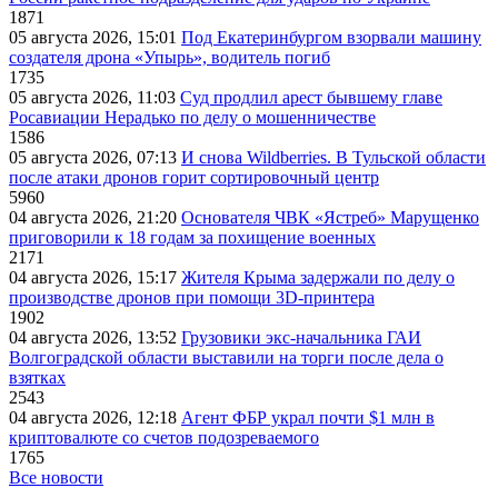
1871
05 августа 2026, 15:01
Под Екатеринбургом взорвали машину
создателя дрона «Упырь», водитель погиб
1735
05 августа 2026, 11:03
Суд продлил арест бывшему главе
Росавиации Нерадько по делу о мошенничестве
1586
05 августа 2026, 07:13
И снова Wildberries. В Тульской области
после атаки дронов горит сортировочный центр
5960
04 августа 2026, 21:20
Основателя ЧВК «Ястреб» Марущенко
приговорили к 18 годам за похищение военных
2171
04 августа 2026, 15:17
Жителя Крыма задержали по делу о
производстве дронов при помощи 3D‑принтера
1902
04 августа 2026, 13:52
Грузовики экс-начальника ГАИ
Волгоградской области выставили на торги после дела о
взятках
2543
04 августа 2026, 12:18
Агент ФБР украл почти $1 млн в
криптовалюте со счетов подозреваемого
1765
Все новости