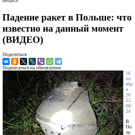
(ВИДЕО)
Падение ракет в Польше: что
известно на данный момент
(ВИДЕО)
Поделиться
Подписаться на обновления
16
но
ябр
я
20
22,
08:
24
В
По
ль