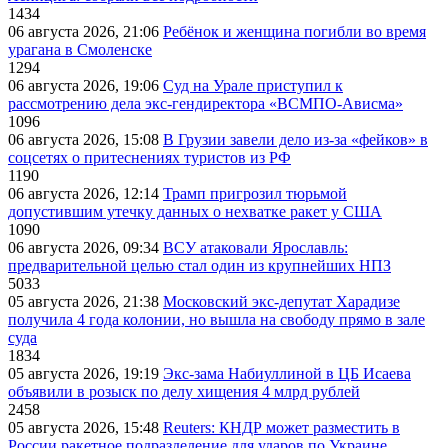
1434
06 августа 2026, 21:06
Ребёнок и женщина погибли во время
урагана в Смоленске
1294
06 августа 2026, 19:06
Суд на Урале приступил к
рассмотрению дела экс-гендиректора «ВСМПО-Ависма»
1096
06 августа 2026, 15:08
В Грузии завели дело из-за «фейков» в
соцсетях о притеснениях туристов из РФ
1190
06 августа 2026, 12:14
Трамп пригрозил тюрьмой
допустившим утечку данных о нехватке ракет у США
1090
06 августа 2026, 09:34
ВСУ атаковали Ярославль:
предварительной целью стал один из крупнейших НПЗ
5033
05 августа 2026, 21:38
Московский экс-депутат Харадизе
получила 4 года колонии, но вышла на свободу прямо в зале
суда
1834
05 августа 2026, 19:19
Экс-зама Набиуллиной в ЦБ Исаева
объявили в розыск по делу хищения 4 млрд рублей
2458
05 августа 2026, 15:48
Reuters: КНДР может разместить в
России ракетное подразделение для ударов по Украине