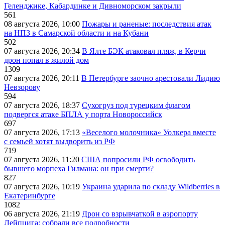
Геленджике, Кабардинке и Дивноморском закрыли
561
08 августа 2026, 10:00
Пожары и раненые: последствия атак
на НПЗ в Самарской области и на Кубани
502
07 августа 2026, 20:34
В Ялте БЭК атаковал пляж, в Керчи
дрон попал в жилой дом
1309
07 августа 2026, 20:11
В Петербурге заочно арестовали Лидию
Невзорову
594
07 августа 2026, 18:37
Сухогруз под турецким флагом
подвергся атаке БПЛА у порта Новороссийск
697
07 августа 2026, 17:13
«Веселого молочника» Уолкера вместе
с семьей хотят выдворить из РФ
719
07 августа 2026, 11:20
США попросили РФ освободить
бывшего морпеха Гилмана: он при смерти?
827
07 августа 2026, 10:19
Украина ударила по складу Wildberries в
Екатеринбурге
1082
06 августа 2026, 21:19
Дрон со взрывчаткой в аэропорту
Лейпцига: собрали все подробности