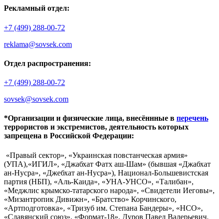
Рекламный отдел:
+7 (499) 288-00-72
reklama@sovsek.com
Отдел распространения:
+7 (499) 288-00-72
sovsek@sovsek.com
*Организации и физические лица, внесённные в
перечень
террористов и экстремистов, деятельность которых
запрещена в Российской Федерации:
«Правый сектор», «Украинская повстанческая армия»
(УПА),«ИГИЛ», «Джабхат Фатх аш-Шам» (бывшая «Джабхат
ан-Нусра», «Джебхат ан-Нусра»), Национал-Большевистская
партия (НБП), «Аль-Каида», «УНА-УНСО», «Талибан»,
«Меджлис крымско-татарского народа», «Свидетели Иеговы»,
«Мизантропик Дивижн», «Братство» Корчинского,
«Артподготовка», «Тризуб им. Степана Бандеры», «НСО»,
«Славянский союз», «Формат-18», Дуров Павел Валерьевич.