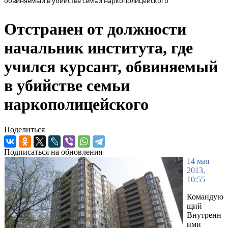
обвиняемый в убийстве семьи наркополицейского
Отстранен от должности
начальник института, где
учился курсант, обвиняемый
в убийстве семьи
наркополицейского
Поделиться
Подписаться на обновления
14 мая
2013,
10:55
Командую
щий
Внутренн
ими