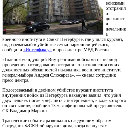
войсками
отстранил
от
должност
и
начальник
а
военного института в Санкт-Петербурге, где учился курсант,
подозреваемый в убийстве семьи наркополицейского,
сообщили
«Интерфаксу»
в пресс-центре МВД России.
«Главнокомандующий Внутренними войсками на период
проведения расследования отстранил от исполнения своих
должностных обязанностей начальника военного института
генерал-майора Андрея Слюсарева», — сказал сотрудник
пресс-центра.
Подозреваемый в двойном убийстве курсант института
внутренних войск из Петербурга накануне заявил, что убил
двух человек после конфликта с потерпевшей, в ходе которого
он «вспылил», сообщил 13 мая официальный представитель
СК Владимир Маркин.
Трагические события развивались следующим образом.
Сотрудник ФСКН обнаружил дома, когда вернулся с