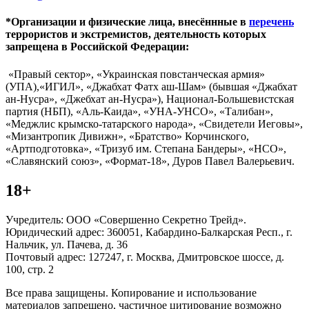
*Организации и физические лица, внесённные в
перечень
террористов и экстремистов, деятельность которых
запрещена в Российской Федерации:
«Правый сектор», «Украинская повстанческая армия»
(УПА),«ИГИЛ», «Джабхат Фатх аш-Шам» (бывшая «Джабхат
ан-Нусра», «Джебхат ан-Нусра»), Национал-Большевистская
партия (НБП), «Аль-Каида», «УНА-УНСО», «Талибан»,
«Меджлис крымско-татарского народа», «Свидетели Иеговы»,
«Мизантропик Дивижн», «Братство» Корчинского,
«Артподготовка», «Тризуб им. Степана Бандеры», «НСО»,
«Славянский союз», «Формат-18», Дуров Павел Валерьевич.
18+
Учредитель: ООО «Совершенно Секретно Трейд».
Юридический адрес: 360051, Кабардино-Балкарская Респ., г.
Нальчик, ул. Пачева, д. 36
Почтовый адрес: 127247, г. Москва, Дмитровское шоссе, д.
100, стр. 2
Все права защищены. Копирование и использование
материалов запрещено, частичное цитирование возможно