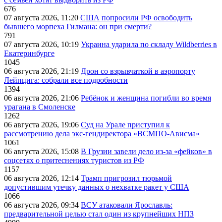
676
07 августа 2026, 11:20
США попросили РФ освободить
бывшего морпеха Гилмана: он при смерти?
791
07 августа 2026, 10:19
Украина ударила по складу Wildberries в
Екатеринбурге
1045
06 августа 2026, 21:19
Дрон со взрывчаткой в аэропорту
Лейпцига: собрали все подробности
1394
06 августа 2026, 21:06
Ребёнок и женщина погибли во время
урагана в Смоленске
1262
06 августа 2026, 19:06
Суд на Урале приступил к
рассмотрению дела экс-гендиректора «ВСМПО-Ависма»
1061
06 августа 2026, 15:08
В Грузии завели дело из-за «фейков» в
соцсетях о притеснениях туристов из РФ
1157
06 августа 2026, 12:14
Трамп пригрозил тюрьмой
допустившим утечку данных о нехватке ракет у США
1066
06 августа 2026, 09:34
ВСУ атаковали Ярославль:
предварительной целью стал один из крупнейших НПЗ