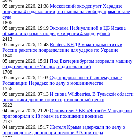
4999
05 августа 2026, 21:38
Московский экс-депутат Харадизе
получила 4 года колонии, но вышла на свободу прямо в зале
суда
1806
05 августа 2026, 19:19
Экс-зама Набиуллиной в ЦБ Исаева
объявили в розыск по делу хищения 4 млрд рублей
2413
05 августа 2026, 15:48
Reuters: КНДР может разместить в
России ракетное подразделение для ударов по Украине
1840
05 августа 2026, 15:01
Под Екатеринбургом взорвали машину
создателя дрона «Упырь», водитель погиб
1708
05 августа 2026, 11:03
Суд продлил арест бывшему главе
Росавиации Нерадько по делу о мошенничестве
1556
05 августа 2026, 07:13
И снова Wildberries. В Тульской области
после атаки дронов горит сортировочный центр
5922
04 августа 2026, 21:20
Основателя ЧВК «Ястреб» Марущенко
приговорили к 18 годам за похищение военных
2137
04 августа 2026, 15:17
Жителя Крыма задержали по делу о
производстве дронов при помощи 3D‑принтера