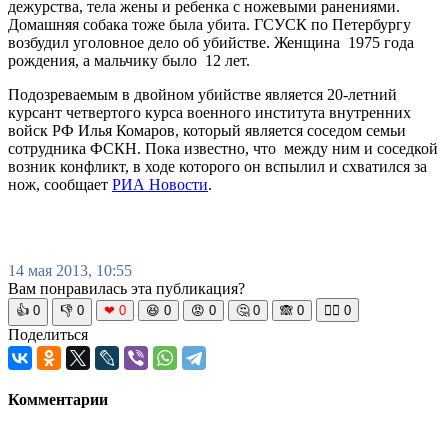
дежурства, тела жены и ребенка с ножевыми ранениями.
Домашняя собака тоже была убита. ГСУСК по Петербургу
возбудил уголовное дело об убийстве. Женщина 1975 года
рождения, а мальчику было 12 лет.
Подозреваемым в двойном убийстве является 20-летний
курсант четвертого курса военного института внутренних
войск РФ Илья Комаров, который является соседом семьи
сотрудника ФСКН. Пока известно, что между ним и соседкой
возник конфликт, в ходе которого он вспылил и схватился за
нож, сообщает
РИА Новости
.
14 мая 2013, 10:55
Вам понравилась эта публикация?
👍
0
👎
0
❤
0
😆
0
😡
0
🤔
0
🙈
0
🧘‍♀️
0
Поделиться
Комментарии