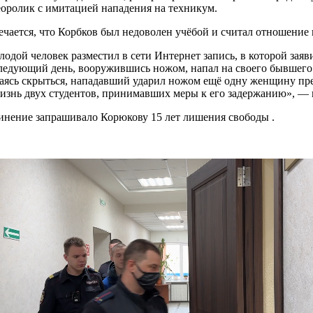
оролик с имитацией нападения на техникум.
чается, что Корбков был недоволен учёбой и считал отношение 
одой человек разместил в сети Интернет запись, в которой заяв
ледующий день, вооружившись ножом, напал на своего бывшего 
ясь скрыться, нападавший ударил ножом ещё одну женщину пре
изнь двух студентов, принимавших меры к его задержанию», — 
нение запрашивало Корюкову 15 лет лишения свободы .