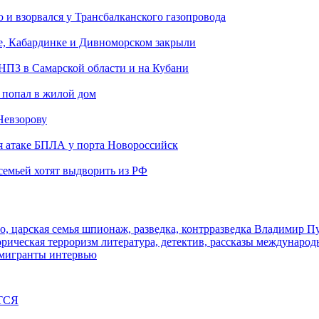
и взорвался у Трансбалканского газопровода
е, Кабардинке и Дивноморском закрыли
 НПЗ в Самарской области и на Кубани
 попал в жилой дом
Невзорову
я атаке БПЛА у порта Новороссийск
семьей хотят выдворить из РФ
о, царская семья
шпионаж, разведка, контрразведка
Владимир П
торическая
терроризм
литература, детектив, рассказы
международ
 мигранты
интервью
ТСЯ