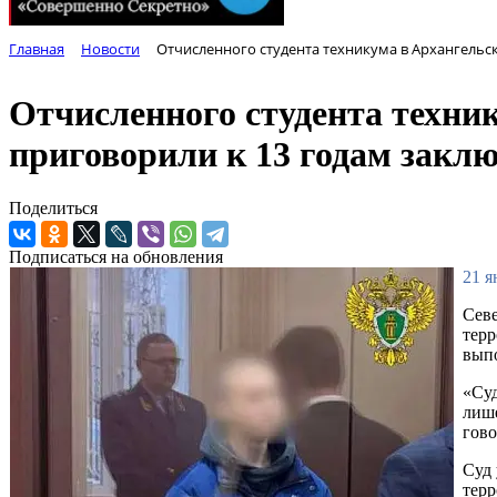
Главная
Новости
Отчисленного студента техникума в Архангельс
Отчисленного студента техник
приговорили к 13 годам закл
Поделиться
Подписаться на обновления
21 я
Севе
терр
выпо
«Суд
лише
гово
Суд 
терр