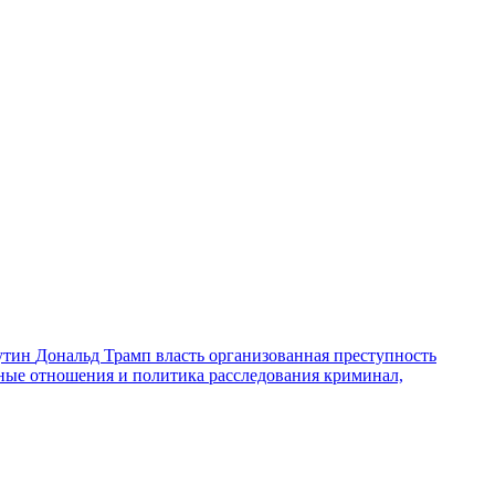
утин
Дональд Трамп
власть
организованная преступность
ные отношения и политика
расследования
криминал,