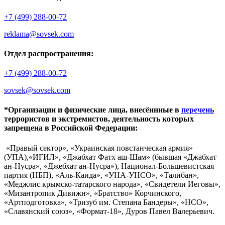
+7 (499) 288-00-72
reklama@sovsek.com
Отдел распространения:
+7 (499) 288-00-72
sovsek@sovsek.com
*Организации и физические лица, внесённные в
перечень
террористов и экстремистов, деятельность которых
запрещена в Российской Федерации:
«Правый сектор», «Украинская повстанческая армия»
(УПА),«ИГИЛ», «Джабхат Фатх аш-Шам» (бывшая «Джабхат
ан-Нусра», «Джебхат ан-Нусра»), Национал-Большевистская
партия (НБП), «Аль-Каида», «УНА-УНСО», «Талибан»,
«Меджлис крымско-татарского народа», «Свидетели Иеговы»,
«Мизантропик Дивижн», «Братство» Корчинского,
«Артподготовка», «Тризуб им. Степана Бандеры», «НСО»,
«Славянский союз», «Формат-18», Дуров Павел Валерьевич.