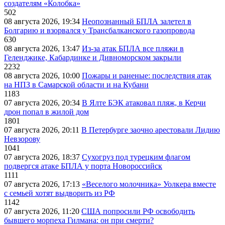
создателям «Колобка»
502
08 августа 2026, 19:34
Неопознанный БПЛА залетел в
Болгарию и взорвался у Трансбалканского газопровода
630
08 августа 2026, 13:47
Из-за атак БПЛА все пляжи в
Геленджике, Кабардинке и Дивноморском закрыли
2232
08 августа 2026, 10:00
Пожары и раненые: последствия атак
на НПЗ в Самарской области и на Кубани
1183
07 августа 2026, 20:34
В Ялте БЭК атаковал пляж, в Керчи
дрон попал в жилой дом
1801
07 августа 2026, 20:11
В Петербурге заочно арестовали Лидию
Невзорову
1041
07 августа 2026, 18:37
Сухогруз под турецким флагом
подвергся атаке БПЛА у порта Новороссийск
1111
07 августа 2026, 17:13
«Веселого молочника» Уолкера вместе
с семьей хотят выдворить из РФ
1142
07 августа 2026, 11:20
США попросили РФ освободить
бывшего морпеха Гилмана: он при смерти?