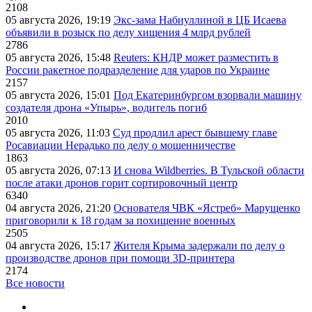
2108
05 августа 2026, 19:19
Экс-зама Набиуллиной в ЦБ Исаева
объявили в розыск по делу хищения 4 млрд рублей
2786
05 августа 2026, 15:48
Reuters: КНДР может разместить в
России ракетное подразделение для ударов по Украине
2157
05 августа 2026, 15:01
Под Екатеринбургом взорвали машину
создателя дрона «Упырь», водитель погиб
2010
05 августа 2026, 11:03
Суд продлил арест бывшему главе
Росавиации Нерадько по делу о мошенничестве
1863
05 августа 2026, 07:13
И снова Wildberries. В Тульской области
после атаки дронов горит сортировочный центр
6340
04 августа 2026, 21:20
Основателя ЧВК «Ястреб» Марущенко
приговорили к 18 годам за похищение военных
2505
04 августа 2026, 15:17
Жителя Крыма задержали по делу о
производстве дронов при помощи 3D‑принтера
2174
Все новости