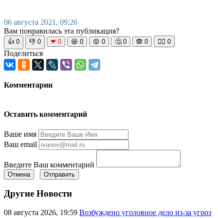
06 августа 2021, 09:26
Вам понравилась эта публикация?
👍
0
👎
0
❤
0
😆
0
😡
0
🤔
0
🙈
0
🧘‍♀️
0
Поделиться
Комментарии
Оставить комментарий
Ваше имя
Ваш email
Введите Ваш комментарий
Отмена
Отправить
Другие Новости
08 августа 2026, 19:59
Возбуждено уголовное дело из-за угроз