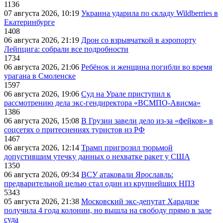
1136
07 августа 2026, 10:19
Украина ударила по складу Wildberries в
Екатеринбурге
1408
06 августа 2026, 21:19
Дрон со взрывчаткой в аэропорту
Лейпцига: собрали все подробности
1734
06 августа 2026, 21:06
Ребёнок и женщина погибли во время
урагана в Смоленске
1597
06 августа 2026, 19:06
Суд на Урале приступил к
рассмотрению дела экс-гендиректора «ВСМПО-Ависма»
1386
06 августа 2026, 15:08
В Грузии завели дело из-за «фейков» в
соцсетях о притеснениях туристов из РФ
1467
06 августа 2026, 12:14
Трамп пригрозил тюрьмой
допустившим утечку данных о нехватке ракет у США
1350
06 августа 2026, 09:34
ВСУ атаковали Ярославль:
предварительной целью стал один из крупнейших НПЗ
5343
05 августа 2026, 21:38
Московский экс-депутат Харадизе
получила 4 года колонии, но вышла на свободу прямо в зале
суда