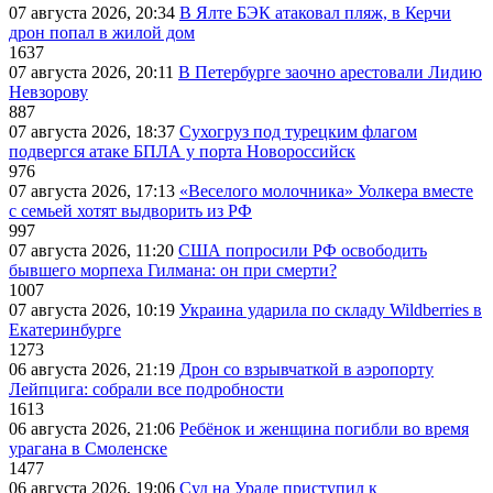
07 августа 2026, 20:34
В Ялте БЭК атаковал пляж, в Керчи
дрон попал в жилой дом
1637
07 августа 2026, 20:11
В Петербурге заочно арестовали Лидию
Невзорову
887
07 августа 2026, 18:37
Сухогруз под турецким флагом
подвергся атаке БПЛА у порта Новороссийск
976
07 августа 2026, 17:13
«Веселого молочника» Уолкера вместе
с семьей хотят выдворить из РФ
997
07 августа 2026, 11:20
США попросили РФ освободить
бывшего морпеха Гилмана: он при смерти?
1007
07 августа 2026, 10:19
Украина ударила по складу Wildberries в
Екатеринбурге
1273
06 августа 2026, 21:19
Дрон со взрывчаткой в аэропорту
Лейпцига: собрали все подробности
1613
06 августа 2026, 21:06
Ребёнок и женщина погибли во время
урагана в Смоленске
1477
06 августа 2026, 19:06
Суд на Урале приступил к