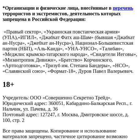
*Организации и физические лица, внесённные в
перечень
террористов и экстремистов, деятельность которых
запрещена в Российской Федерации:
«Правый сектор», «Украинская повстанческая армия»
(УПА),«ИГИЛ», «Джабхат Фатх аш-Шам» (бывшая «Джабхат
ан-Нусра», «Джебхат ан-Нусра»), Национал-Большевистская
партия (НБП), «Аль-Каида», «УНА-УНСО», «Талибан»,
«Меджлис крымско-татарского народа», «Свидетели Иеговы»,
«Мизантропик Дивижн», «Братство» Корчинского,
«Артподготовка», «Тризуб им. Степана Бандеры», «НСО»,
«Славянский союз», «Формат-18», Дуров Павел Валерьевич.
18+
Учредитель: ООО «Совершенно Секретно Трейд».
Юридический адрес: 360051, Кабардино-Балкарская Респ., г.
Нальчик, ул. Пачева, д. 36
Почтовый адрес: 127247, г. Москва, Дмитровское шоссе, д.
100, стр. 2
Все права защищены. Копирование и использование
материалов запрещено, частичное цитирование возможно