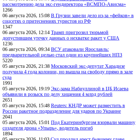
рассмотрению дела экс-гендиректора «ВСМПО-Ависма»
1266
06 августа 2026, 15:08
В Грузии завели дело из-за «фейков» в
соцсетях о притеснениях туристов из РФ
1347
06 августа 2026, 12:14
Трамп пригрозил тюрьмой
допустившим утечку данных о нехватке ракет у США
1236
06 августа 2026, 09:34
ВСУ атаковали Ярославль:
предварительной целью стал один из крупнейших НПЗ
5220
05 августа 2026, 21:38
Московский экс-депутат Харадизе
получила 4 года колонии, но вышла на свободу прямо в зале
суда
1991
05 августа 2026, 19:19
Экс-зама Набиуллиной в ЦБ Исаева
объявили в розыск по делу хищения 4 млрд рублей
2651
05 августа 2026, 15:48
Reuters: КНДР может разместить в
России ракетное подразделение для ударов по Украине
2041
05 августа 2026, 15:01
Под Екатеринбургом взорвали машину
создателя дрона «Упырь», водитель погиб
1894
05 августа 2026, 11:03
Суд продлил арест бывшему главе