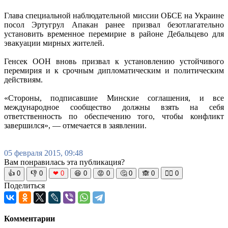
Глава специальной наблюдательной миссии ОБСЕ на Украине
посол Эртугрул Апакан ранее призвал безотлагательно
установить временное перемирие в районе Дебальцево для
эвакуации мирных жителей.
Генсек ООН вновь призвал к установлению устойчивого
перемирия и к срочным дипломатическим и политическим
действиям.
«Стороны, подписавшие Минские соглашения, и все
международное сообщество должны взять на себя
ответственность по обеспечению того, чтобы конфликт
завершился», — отмечается в заявлении.
05 февраля 2015, 09:48
Вам понравилась эта публикация?
👍
0
👎
0
❤
0
😆
0
😡
0
🤔
0
🙈
0
🧘‍♀️
0
Поделиться
Комментарии