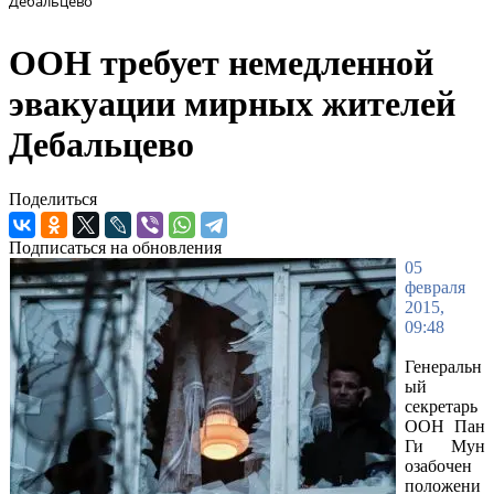
Дебальцево
ООН требует немедленной
эвакуации мирных жителей
Дебальцево
Поделиться
Подписаться на обновления
05
февраля
2015,
09:48
Генеральн
ый
секретарь
ООН Пан
Ги Мун
озабочен
положени