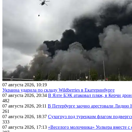
07 августа 2026, 10:19
Украина ударила по складу Wildberries в Екатеринбурге
07 августа 2026, 20:34
В Ялте БЭК атаковал пляж, в Керчи дрон
482
07 августа 2026, 20:11
В Петербурге заочно арестовали Лидию 
261
07 августа 2026, 18:37
Сухогруз под турецким флагом подвергс
333
07 августа 2026, 17:13
«Веселого молочника» Уолкера вместе с 