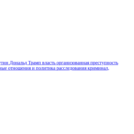
утин
Дональд Трамп
власть
организованная преступность
ные отношения и политика
расследования
криминал,