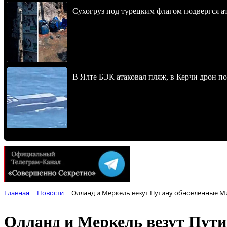
Сухогруз под турецким флагом подвергся 
В Ялте БЭК атаковал пляж, в Керчи дрон п
Главная
Новости
Олланд и Меркель везут Путину обновленные М
Олланд и Меркель везут Пут