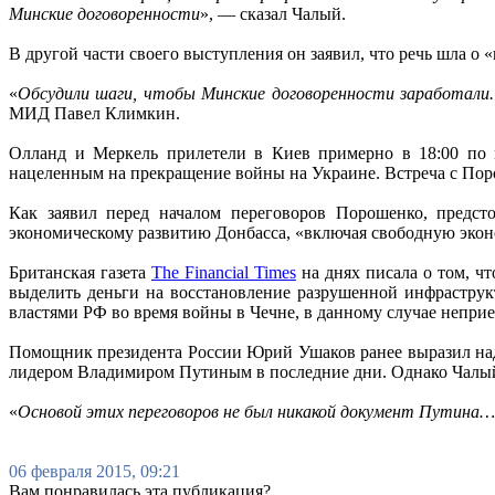
Минские договоренности
», — сказал Чалый.
В другой части своего выступления он заявил, что речь шла 
«
Обсудили шаги, чтобы Минские договоренности заработали. 
МИД Павел Климкин.
Олланд и Меркель прилетели в Киев примерно в 18:00 по 
нацеленным на прекращение войны на Украине. Встреча с Поро
Как заявил перед началом переговоров Порошенко, предсто
экономическому развитию Донбасса, «включая свободную экон
Британская газета
The Financial Times
на днях писала о том, ч
выделить деньги на восстановление разрушенной инфраструк
властями РФ во время войны в Чечне, в данному случае непри
Помощник президента России Юрий Ушаков ранее выразил над
лидером Владимиром Путиным в последние дни. Однако Чалый 
«
Основой этих переговоров не был никакой документ Путина… 
06 февраля 2015, 09:21
Вам понравилась эта публикация?