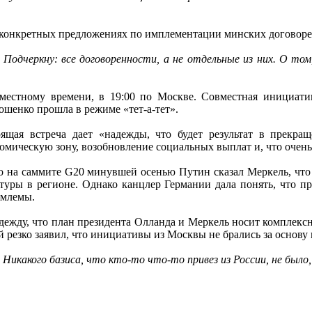
о «конкретных предложениях по имплементации минских договор
Подчеркну: все договоренности, а не отдельные из них. О том,
местному времени, в 19:00 по Москве. Совместная инициати
шенко прошла в режиме «тет-а-тет».
ящая встреча дает «надежды, что будет результат в прекра
омическую зону, возобновление социальных выплат и, что очень
то на саммите G20 минувшей осенью Путин сказал Меркель, чт
туры в регионе. Однако канцлер Германии дала понять, что пр
емлемы.
ежду, что план президента Олланда и Меркель носит комплексн
резко заявил, что инициативы из Москвы не брались за основу
Никакого базиса, что кто-то что-то привез из России, не было,