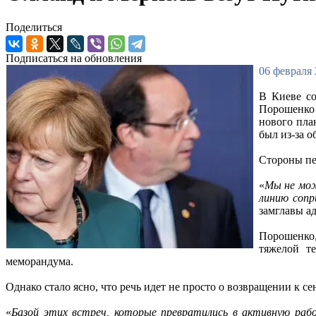
Поделиться
Подписаться на обновления
06 февраля 
В Киеве со
Порошенко 
нового пла
был из-за 
Стороны пе
«
Мы не мож
линию сопр
замглавы а
Порошенко
тяжелой т
меморандума.
Однако стало ясно, что речь идет не просто о возвращении к с
«
Базой этих встреч, которые превратились в активную раб