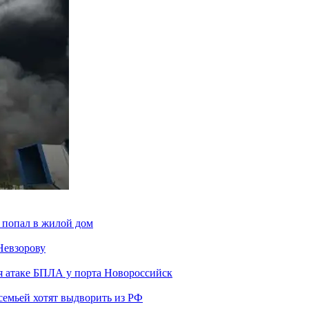
 попал в жилой дом
Невзорову
я атаке БПЛА у порта Новороссийск
семьей хотят выдворить из РФ