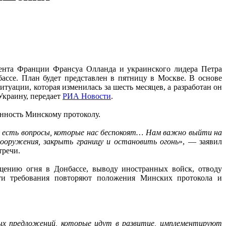
дента Франции Франсуа Олланда и украинского лидера Петра
ассе. План будет представлен в пятницу в Москве. В основе
уации, которая изменилась за шесть месяцев, а разработан он
Украину, передает
РИА Новости
.
нность Минскому протоколу.
 есть вопросы, которые нас беспокоят… Нам важно выйти на
вооружения, закрыть границу и остановить огонь
», — заявил
тречи.
щению огня в Донбассе, выводу иностранных войск, отводу
ти требования повторяют положения Минских протокола и
ых предложений, которые идут в развитие, имплементируют