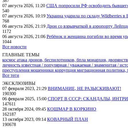
387
07 августа 2026, 11:20
США попросили РФ освободить бывшего 
540
07 августа 2026, 10:19
Украина ударила по складу Wildberries в
768
06 августа 2026, 21:19
Дрон со взрывчаткой в аэропорту Лейпци
1172
06 августа 2026, 21:06
Ребёнок и женщина погибли во время ур
1044
Все новости
ГЛАВНЫЕ ТЕМЫ
космос
атака дронов, беспилотников, бпла
монархия, дворянств
личность известная / популярная / уважаемая / знаменитая / ис
преступления
мошенники
коррупция
миграционная политика,
Все теги
ЭКСКЛЮЗИВЫ
07 февраля 2023, 21:29
ВНИМАНИЕ, НЕ РАЗЫСКИВАЮТ!
190300
06 февраля 2025, 15:00
СПОРТ В СССР: СКАНДАЛЫ, ИНТР
147611
28 октября 2024, 09:45
КОШМАР В КОРКИНО
162187
13 октября 2023, 09:14
КОВАРНЫЙ ПЛАН
190678