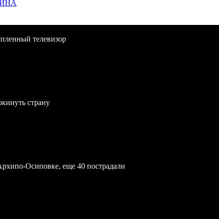
ЩИНА
упленный телевизор
окинуть страну
Архипо-Осиповке, еще 40 пострадали