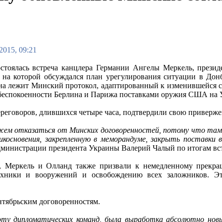
2015, 09:21
стоялась встреча канцлера Германии Ангелы Меркель, прези
на которой обсуждался план урегулирования ситуации в Донб
на лежит Минский протокол, адаптированный к изменившейся сит
обеспокоенности Берлина и Парижа поставками оружия США на 
реговоров, длившихся четыре часа, подтвердили свою приверже
ем отказаться от Минских договоренностей, потому что там
икосновения, закрепленную в меморандуме, закрыть поставки 
дминистрации президента Украины Валерий Чалый по итогам вс
, Меркель и Олланд также призвали к немедленному прекра
ехники и вооружений и освобождению всех заложников. Э
ентябрьским договоренностям.
оту дипломатических команд, была выработка абсолютно нов