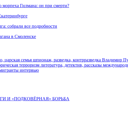
морпеха Гилмана: он при смерти?
 Екатеринбурге
га: собрали все подробности
агана в Смоленске
о, царская семья
шпионаж, разведка, контрразведка
Владимир П
торическая
терроризм
литература, детектив, рассказы
международ
 мигранты
интервью
ИГИ И «ПОДКОВЁРНАЯ» БОРЬБА