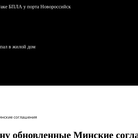
атаке БПЛА у порта Новороссийск
опал в жилой дом
инские соглашения
ину обновленные Минские сог