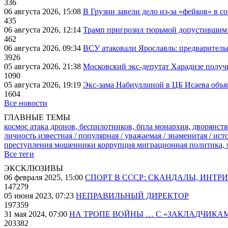
336
06 августа 2026, 15:08
В Грузии завели дело из-за «фейков» в с
435
06 августа 2026, 12:14
Трамп пригрозил тюрьмой допустившим 
462
06 августа 2026, 09:34
ВСУ атаковали Ярославль: предварител
3926
05 августа 2026, 21:38
Московский экс-депутат Харадизе получи
1090
05 августа 2026, 19:19
Экс-зама Набиуллиной в ЦБ Исаева объя
1604
Все новости
ГЛАВНЫЕ ТЕМЫ
космос
атака дронов, беспилотников, бпла
монархия, дворянств
личность известная / популярная / уважаемая / знаменитая / ис
преступления
мошенники
коррупция
миграционная политика,
Все теги
ЭКСКЛЮЗИВЫ
06 февраля 2025, 15:00
СПОРТ В СССР: СКАНДАЛЫ, ИНТР
147279
05 июня 2023, 07:23
НЕПРАВИЛЬНЫЙ ДИРЕКТОР
197359
31 мая 2024, 07:00
НА ТРОПЕ ВОЙНЫ … С «ЗАКЛАДЧИКА
203382