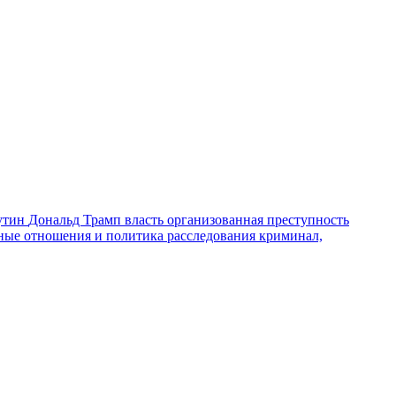
утин
Дональд Трамп
власть
организованная преступность
ные отношения и политика
расследования
криминал,