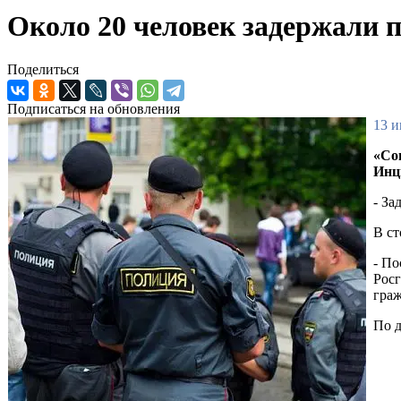
Около 20 человек задержали 
Поделиться
Подписаться на обновления
13 и
«Со
Инц
- За
В с
- П
Рос
граж
По д