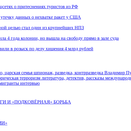
оцсетях о притеснениях туристов из РФ
утечку данных о нехватке ракет у США
ьной целью стал один из крупнейших НПЗ
ла 4 года колонии, но вышла на свободу прямо в зале суда
вили в розыск по делу хищения 4 млрд рублей
о, царская семья
шпионаж, разведка, контрразведка
Владимир П
торическая
терроризм
литература, детектив, рассказы
международ
 мигранты
интервью
ИГИ И «ПОДКОВЁРНАЯ» БОРЬБА
МИ»