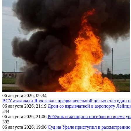
06 августа 2026, 09:34
ВСУ атаковали Ярославль: предварительной целью стал один
06 августа 2026, 21:19
Дрон со взрывчаткой в аэропорту Лейпци
344
06 августа 2026, 21:06
Ребёнок и женщина погибли во время ур
392
06 августа 2026, 19:06
Суд на Урале приступил к рассмотрени