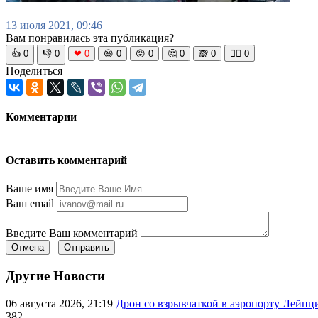
13 июля 2021, 09:46
Вам понравилась эта публикация?
👍
0
👎
0
❤
0
😆
0
😡
0
🤔
0
🙈
0
🧘‍♀️
0
Поделиться
Комментарии
Оставить комментарий
Ваше имя
Ваш email
Введите Ваш комментарий
Отмена
Отправить
Другие Новости
06 августа 2026, 21:19
Дрон со взрывчаткой в аэропорту Лейпци
382