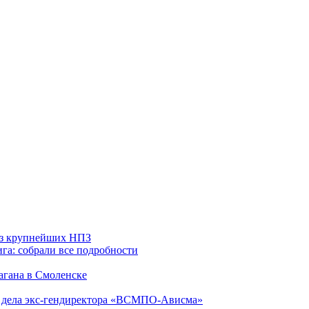
 из крупнейших НПЗ
га: собрали все подробности
агана в Смоленске
ю дела экс-гендиректора «ВСМПО-Ависма»