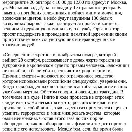
мероприятие 26 октября с 10.00 до 12.00 по адресу: г. Москва,
ул. Мельникова, д.7, на площади у Театрального центра. В
память о погибших заложниках пройдет минута молчания,
возложение цветов, в небо будут запущены 130 белых
воздушных шаров. Также планируется провести концерт-
реквием и церковную поминальную службу. Организаторы
просят поддержать в проведении памятной церемонии своим
присутствием всех сочувствующих и неравнодушных к
трагедии людей.
«Совершенно секретно» в ноябрьском номере, который
выйдет 28 октября, рассказывает о делах жертв теракта на
Дубровке в Европейском суде по правам человека. Заложники
не погибли, а были убиты, считают их родственники.
Причина смерти – неизвестное отравляющее вещество,
которое использовали российские спецслужбы, уверены они.
Когда освобожденных доставляли в автобусы, многие из них
уже были мертвы. Об этом говорили очевидцы трагедии. В
том числе и в суде. Никто в ходе процесса не опроверг этих
свидетельств. Но несмотря на это, российские власти не
признали за собой вины, заявляя, что газ применялся с целью
усыпить террористов и минимизировать жертвы, которые
были неизбежны. Состав этого газа до сих пор не
обнародован, как не обнародованы фамилии тех, кто принял
решение его использовать. Между тем, если бы врачи были