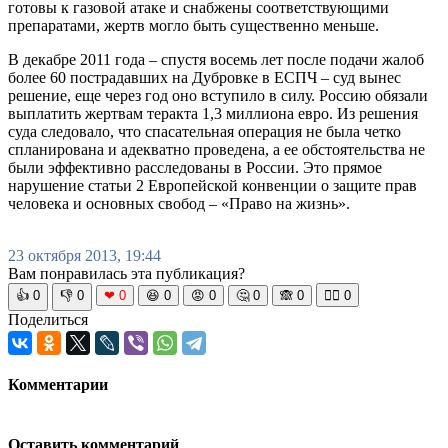
готовы к газовой атаке и снабжены соответствующими
препаратами, жертв могло быть существенно меньше.
В декабре 2011 года – спустя восемь лет после подачи жалоб
более 60 пострадавших на Дубровке в ЕСПЧ – суд вынес
решение, еще через год оно вступило в силу. Россию обязали
выплатить жертвам теракта 1,3 миллиона евро. Из решения
суда следовало, что спасательная операция не была четко
спланирована и адекватно проведена, а ее обстоятельства не
были эффективно расследованы в России. Это прямое
нарушение статьи 2 Европейской конвенции о защите прав
человека и основных свобод – «Право на жизнь».
23 октября 2013, 19:44
Вам понравилась эта публикация?
👍
0
👎
0
❤
0
😆
0
😡
0
🤔
0
🙈
0
🧘‍♀️
0
Поделиться
Комментарии
Оставить комментарий