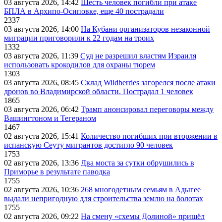
03 августа 2026, 14:42
Шесть человек погибли при атаке
БПЛА в Архипо-Осиповке, еще 40 пострадали
2337
03 августа 2026, 14:00
На Кубани организаторов незаконной
миграции приговорили к 22 годам на троих
1332
03 августа 2026, 11:39
Суд не разрешил властям Израиля
использовать крокодилов для охраны тюрем
1303
03 августа 2026, 08:45
Склад Wildberries загорелся после атаки
дронов во Владимирской области. Пострадал 1 человек
1865
03 августа 2026, 06:42
Трамп анонсировал переговоры между
Вашингтоном и Тегераном
1467
02 августа 2026, 15:41
Количество погибших при вторжении в
испанскую Сеуту мигрантов достигло 90 человек
1753
02 августа 2026, 13:36
Два моста за сутки обрушились в
Приморье в результате паводка
1755
02 августа 2026, 10:36
268 многодетным семьям в Адыгее
выдали непригодную для строительства землю на болотах
1755
02 августа 2026, 09:22
На смену «схемы Долиной» пришёл