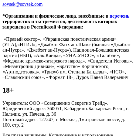
sovsek@sovsek.com
*Организации и физические лица, внесённные в
перечень
террористов и экстремистов, деятельность которых
запрещена в Российской Федерации:
«Правый сектор», «Украинская повстанческая армия»
(УПА),«ИГИЛ», «Джабхат Фатх аш-Шам» (бывшая «Джабхат
ан-Нусра», «Джебхат ан-Нусра»), Национал-Большевистская
партия (НБП), «Аль-Каида», «УНА-УНСО», «Талибан»,
«Меджлис крымско-татарского народа», «Свидетели Иеговы»,
«Мизантропик Дивижн», «Братство» Корчинского,
«Артподготовка», «Тризуб им. Степана Бандеры», «НСО»,
«Славянский союз», «Формат-18», Дуров Павел Валерьевич.
18+
Учредитель: ООО «Совершенно Секретно Трейд».
Юридический адрес: 360051, Кабардино-Балкарская Респ., г.
Нальчик, ул. Пачева, д. 36
Почтовый адрес: 127247, г. Москва, Дмитровское шоссе, д.
100, стр. 2
Все права защищены. Копирование и использование