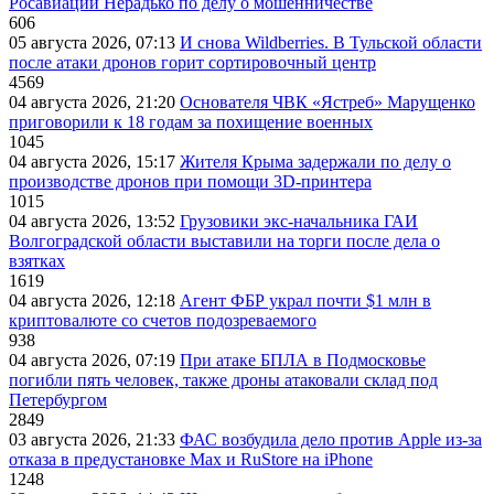
Росавиации Нерадько по делу о мошенничестве
606
05 августа 2026, 07:13
И снова Wildberries. В Тульской области
после атаки дронов горит сортировочный центр
4569
04 августа 2026, 21:20
Основателя ЧВК «Ястреб» Марущенко
приговорили к 18 годам за похищение военных
1045
04 августа 2026, 15:17
Жителя Крыма задержали по делу о
производстве дронов при помощи 3D‑принтера
1015
04 августа 2026, 13:52
Грузовики экс-начальника ГАИ
Волгоградской области выставили на торги после дела о
взятках
1619
04 августа 2026, 12:18
Агент ФБР украл почти $1 млн в
криптовалюте со счетов подозреваемого
938
04 августа 2026, 07:19
При атаке БПЛА в Подмосковье
погибли пять человек, также дроны атаковали склад под
Петербургом
2849
03 августа 2026, 21:33
ФАС возбудила дело против Apple из-за
отказа в предустановке Max и RuStore на iPhone
1248