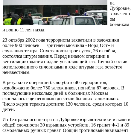
на
Дубровке,
захваченн
ом
боевикам
и ровно 11 лет назад.
23 октября 2002 года террористы захватили в заложники
более 900 человек — зрителей мюзикла «Норд-Ост» и
служащих театра. Спустя почти трое суток, 26 октября,
состоялся штурм здания. Перед началом операции в
вентиляцию здания подали усыпляющий газ. Точный состав
использованного силовиками в ходе штурма газа остаётся
неизвестным.
В результате операции было убито 40 террористов,
освобождено более 750 заложников, погибли 67 человек. В
последующие несколько дней в больницах Москвы
скончалось еще несколько десятков бывших заложников.
Число жертв теракта достигло 130 человек, среди которых 10
детей.
Из Театрального центра на Дубровке взрывотехники изъяли в
общей сложности 30 взрывных устройств, 16 гранат Ф-1 и 89
самодельных ручных гранат. Общий тротиловый эквивалент