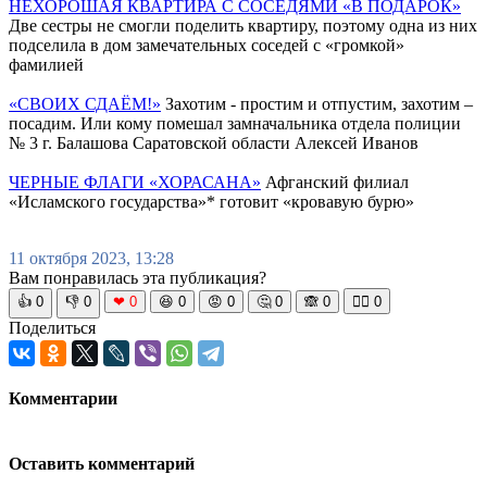
НЕХОРОШАЯ КВАРТИРА С СОСЕДЯМИ «В ПОДАРОК»
Две сестры не смогли поделить квартиру, поэтому одна из них
подселила в дом замечательных соседей с «громкой»
фамилией
«СВОИХ СДАЁМ!»
Захотим - простим и отпустим, захотим –
посадим. Или кому помешал замначальника отдела полиции
№ 3 г. Балашова Саратовской области Алексей Иванов
ЧЕРНЫЕ ФЛАГИ «ХОРАСАНА»
Афганский филиал
«Исламского государства»* готовит «кровавую бурю»
11 октября 2023, 13:28
Вам понравилась эта публикация?
👍
0
👎
0
❤
0
😆
0
😡
0
🤔
0
🙈
0
🧘‍♀️
0
Поделиться
Комментарии
Оставить комментарий