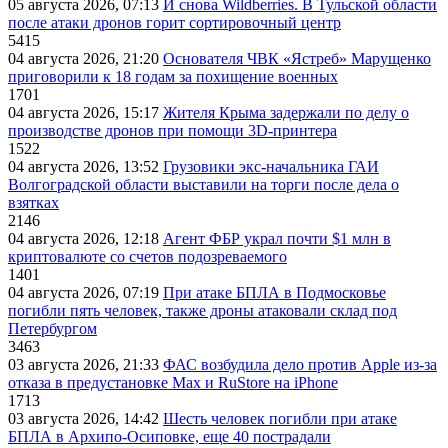
05 августа 2026, 07:13
И снова Wildberries. В Тульской области
после атаки дронов горит сортировочный центр
5415
04 августа 2026, 21:20
Основателя ЧВК «Ястреб» Марущенко
приговорили к 18 годам за похищение военных
1701
04 августа 2026, 15:17
Жителя Крыма задержали по делу о
производстве дронов при помощи 3D‑принтера
1522
04 августа 2026, 13:52
Грузовики экс-начальника ГАИ
Волгоградской области выставили на торги после дела о
взятках
2146
04 августа 2026, 12:18
Агент ФБР украл почти $1 млн в
криптовалюте со счетов подозреваемого
1401
04 августа 2026, 07:19
При атаке БПЛА в Подмосковье
погибли пять человек, также дроны атаковали склад под
Петербургом
3463
03 августа 2026, 21:33
ФАС возбудила дело против Apple из-за
отказа в предустановке Max и RuStore на iPhone
1713
03 августа 2026, 14:42
Шесть человек погибли при атаке
БПЛА в Архипо-Осиповке, еще 40 пострадали