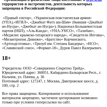
террористов и экстремистов, деятельность которых
запрещена в Российской Федерации:
«Правый сектор», «Украинская повстанческая армия»
(УПА),«ИГИЛ», «Джабхат Фатх аш-Шам» (бывшая «Джабхат
ан-Нусра», «Джебхат ан-Нусра»), Национал-Большевистская
партия (НБП), «Аль-Каида», «УНА-УНСО», «Талибан»,
«Меджлис крымско-татарского народа», «Свидетели Иеговы»,
«Мизантропик Дивижн», «Братство» Корчинского,
«Артподготовка», «Тризуб им. Степана Бандеры», «НСО»,
«Славянский союз», «Формат-18», Дуров Павел Валерьевич.
18+
Учредитель: ООО «Совершенно Секретно Трейд».
Юридический адрес: 360051, Кабардино-Балкарская Респ., г.
Нальчик, ул. Пачева, д. 36
Почтовый адрес: 127247, г. Москва, Дмитровское шоссе, д.
100, стр. 2
Все права защищены. Копирование и использование
материалов запрещено, частичное цитирование возможно
только при условии гиперссылки на сайт.