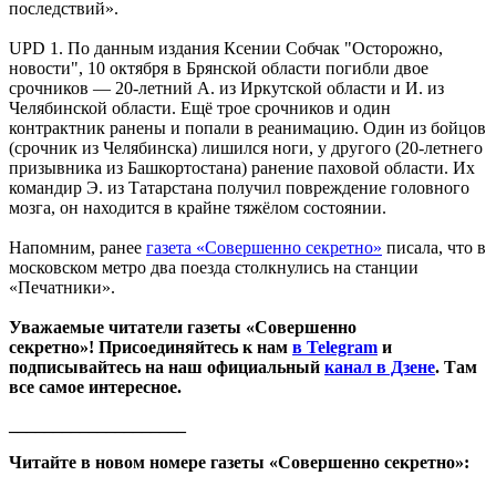
последствий».
UPD 1. По данным издания Ксении Собчак "Осторожно,
новости", 10 октября в Брянской области погибли двое
срочников — 20-летний А. из Иркутской области и И. из
Челябинской области. Ещё трое срочников и один
контрактник ранены и попали в реанимацию. Один из бойцов
(срочник из Челябинска) лишился ноги, у другого (20-летнего
призывника из Башкортостана) ранение паховой области. Их
командир Э. из Татарстана получил повреждение головного
мозга, он находится в крайне тяжёлом состоянии.
Напомним, ранее
газета «Совершенно секретно»
писала, что в
московском метро два поезда столкнулись на станции
«Печатники».
Уважаемые читатели газеты «Совершенно
секретно»! Присоединяйтесь к нам
в Telegram
и
подписывайтесь на наш официальный
канал в Дзене
. Там
все самое интересное.
____________________
Читайте в новом номере газеты «Совершенно секретно»: