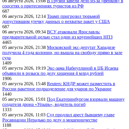
06 августа 2026, 15:08
В Грузии завели дело из-за «фейков» в
соцсетях о притеснениях туристов из РФ
687
06 августа 2026, 12:14
Трамп пригрозил тюрьмой
допустившим утечку данных о нехватке ракет у США
687
06 августа 2026, 09:34
ВСУ атаковали Ярославль:
предварительной целью стал один из крупнейших НПЗ
4465
05 августа 2026, 21:38
Московский экс-депутат Харадизе
получила 4 года колонии, но вышла на свободу прямо в зале
суда
1409
05 августа 2026, 19:19
Экс-зама Набиуллиной в ЦБ Исаева
объявили в розыск по делу хищения 4 млрд рублей
1906
05 августа 2026, 15:48
Reuters: КНДР может разместить в
России ракетное подразделение для ударов по Украине
1440
05 августа 2026, 15:01
Под Екатеринбургом взорвали машину
создателя дрона «Упырь», водитель погиб
1333
05 августа 2026, 11:03
Суд продлил арест бывшему главе
Росавиации Нерадько по делу о мошенничестве
1188