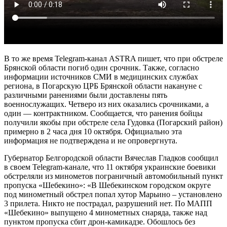
В то же время Telegram-канал ASTRA пишет, что при обстреле
Брянской области погиб один срочник. Также, согласно
информации источников СМИ в медицинских службах
региона, в Погарскую ЦРБ Брянской области накануне с
различными ранениями были доставлены пять
военнослужащих. Четверо из них оказались срочниками, а
один — контрактником. Сообщается, что ранения бойцы
получили якобы при обстреле села Гудовка (Погарский район)
примерно в 2 часа дня 10 октября. Официально эта
информация не подтверждена и не опровергнута.
Губернатор Белгородской области Вячеслав Гладков сообщил
в своем Telegram-канале, что 11 октября украинские боевики
обстреляли из минометов пограничный автомобильный пункт
пропуска «Шебекино»: «В Шебекинском городском округе
под минометный обстрел попал хутор Марьино – установлено
3 прилета. Никто не пострадал, разрушений нет. По МАПП
«Шебекино» выпущено 4 минометных снаряда, также над
пунктом пропуска сбит дрон-камикадзе. Обошлось без