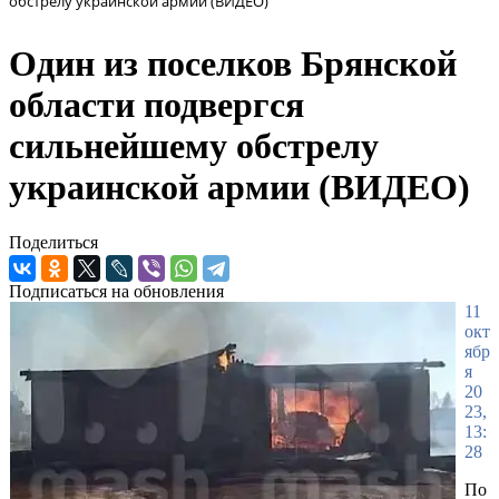
обстрелу украинской армии (ВИДЕО)
Один из поселков Брянской
области подвергся
сильнейшему обстрелу
украинской армии (ВИДЕО)
Поделиться
Подписаться на обновления
11
окт
ябр
я
20
23,
13:
28
По