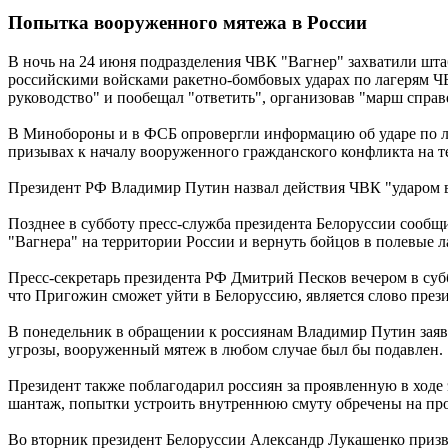
Попытка вооруженного мятежа в России
В ночь на 24 июня подразделения ЧВК "Вагнер" захватили шт
российскими войсками ракетно-бомбовых ударах по лагерям ЧВ
руководство" и пообещал "ответить", организовав "марш справ
В Минобороны и в ФСБ опровергли информацию об ударе по л
призывах к началу вооруженного гражданского конфликта на т
Президент РФ Владимир Путин назвал действия ЧВК "ударом в с
Позднее в субботу пресс-служба президента Белоруссии сооб
"Вагнера" на территории России и вернуть бойцов в полевые л
Пресс-секретарь президента РФ Дмитрий Песков вечером в субб
что Пригожин сможет уйти в Белоруссию, является слово през
В понедельник в обращении к россиянам Владимир Путин заяв
угрозы, вооруженный мятеж в любом случае был бы подавлен.
Президент также поблагодарил россиян за проявленную в ходе 
шантаж, попытки устроить внутреннюю смуту обречены на про
Во вторник президент Белоруссии Александр Лукашенко призва