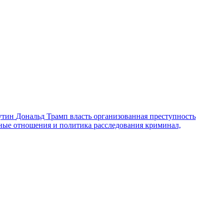
утин
Дональд Трамп
власть
организованная преступность
ные отношения и политика
расследования
криминал,