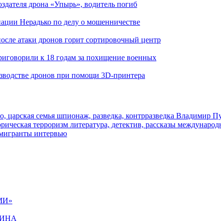
здателя дрона «Упырь», водитель погиб
иации Нерадько по делу о мошенничестве
 после атаки дронов горит сортировочный центр
иговорили к 18 годам за похищение военных
изводстве дронов при помощи 3D‑принтера
о, царская семья
шпионаж, разведка, контрразведка
Владимир П
торическая
терроризм
литература, детектив, рассказы
международ
 мигранты
интервью
МИ»
ЩИНА