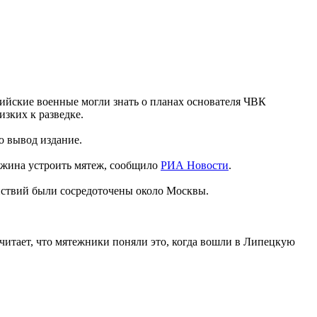
ийские военные могли знать о планах основателя ЧВК
зких к разведке.
ло вывод издание.
гожина устроить мятеж, сообщило
РИА Новости
.
йствий были сосредоточены около Москвы.
считает, что мятежники поняли это, когда вошли в Липецкую