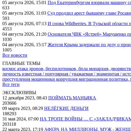
05 августа 2026, 15:01
Под Екатеринбургом взорвали машину со
633
05 августа 2026, 11:03
Суд продлил арест бывшему главе Росав
593
05 августа 2026, 07:13
И снова Wildberries. В Тульской области
4553
04 августа 2026, 21:20
Основателя ЧВК «Ястреб» Марущенко пр
1030
04 августа 2026, 15:17
Жителя Крыма задержали по делу о про
1005
Все новости
ГЛАВНЫЕ ТЕМЫ
космос
атака дронов, беспилотников, бпла
монархия, дворянств
личность известная / популярная / уважаемая / знаменитая / ис
преступления
мошенники
коррупция
миграционная политика,
Все теги
ЭКСКЛЮЗИВЫ
12 декабря 2023, 08:43
ПОЙМАТЬ МАНЬЯКА
203666
09 марта 2023, 08:29
НЕЛЁГКИЕ ДЕНЬГИ
188293
31 мая 2024, 07:00
НА ТРОПЕ ВОЙНЫ … С «ЗАКЛАДЧИКА
203118
22 марта 2023, 17:19
АФЕРА НА МИЛЛИОНЫ. МУЖ - ЖЕН