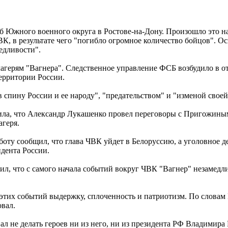
аб Южного военного округа в Ростове-на-Дону. Произошло это 
К, в результате чего "погибло огромное количество бойцов". О
едливости".
агерям "Вагнера". Следственное управление ФСБ возбудило в 
ерритории России.
пину России и ее народу", "предательством" и "изменой своей 
щила, что Александр Лукашенко провел переговоры с Пригожины
агеря.
оту сообщил, что глава ЧВК уйдет в Белоруссию, а уголовное де
идента России.
ил, что с самого начала событий вокруг ЧВК "Вагнер" незамед
этих событий выдержку, сплоченность и патриотизм. По словам 
вал.
л не делать героев ни из него, ни из президента РФ Владимира