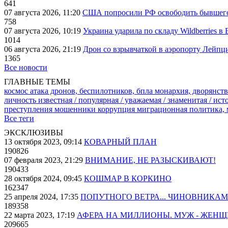
641
07 августа 2026, 11:20
США попросили РФ освободить бывшего 
758
07 августа 2026, 10:19
Украина ударила по складу Wildberries в
1014
06 августа 2026, 21:19
Дрон со взрывчаткой в аэропорту Лейпци
1365
Все новости
ГЛАВНЫЕ ТЕМЫ
космос
атака дронов, беспилотников, бпла
монархия, дворянств
личность известная / популярная / уважаемая / знаменитая / ис
преступления
мошенники
коррупция
миграционная политика,
Все теги
ЭКСКЛЮЗИВЫ
13 октября 2023, 09:14
КОВАРНЫЙ ПЛАН
190826
07 февраля 2023, 21:29
ВНИМАНИЕ, НЕ РАЗЫСКИВАЮТ!
190433
28 октября 2024, 09:45
КОШМАР В КОРКИНО
162347
25 апреля 2024, 17:35
ПОПУТНОГО ВЕТРА... ЧИНОВНИКАМ
189358
22 марта 2023, 17:19
АФЕРА НА МИЛЛИОНЫ. МУЖ - ЖЕН
209665