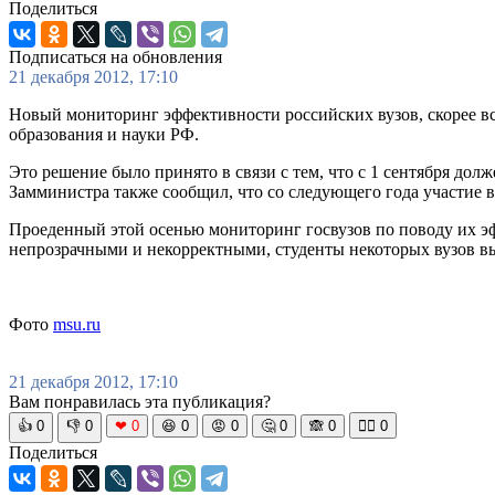
Поделиться
Подписаться на обновления
21 декабря 2012, 17:10
Новый мониторинг эффективности российских вузов, скорее все
образования и науки РФ.
Это решение было принято в связи с тем, что с 1 сентября дол
Замминистра также сообщил, что со следующего года участие 
Проеденный этой осенью мониторинг госвузов по поводу их э
непрозрачными и некорректными, студенты некоторых вузов в
Фото
msu.ru
21 декабря 2012, 17:10
Вам понравилась эта публикация?
👍
0
👎
0
❤
0
😆
0
😡
0
🤔
0
🙈
0
🧘‍♀️
0
Поделиться