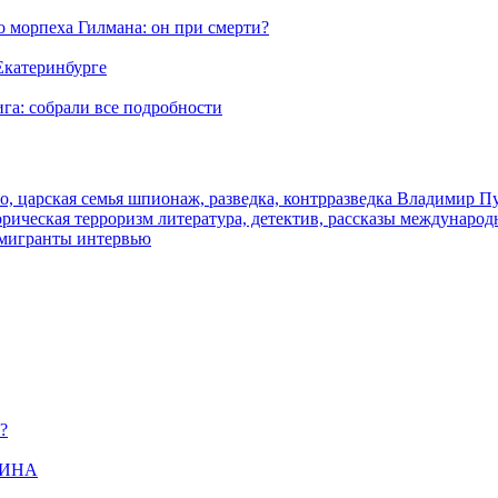
морпеха Гилмана: он при смерти?
 Екатеринбурге
га: собрали все подробности
о, царская семья
шпионаж, разведка, контрразведка
Владимир П
торическая
терроризм
литература, детектив, рассказы
международ
 мигранты
интервью
?
ЩИНА