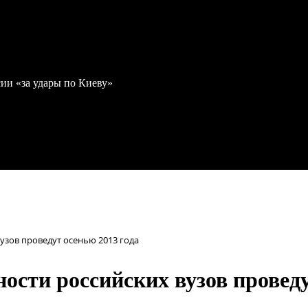
ии «за удары по Киеву»
зов проведут осенью 2013 года
сти российских вузов проведу