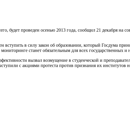
го, будет проведен осенью 2013 года, сообщил 21 декабря на со
жен вступить в силу закон об образовании, который Госдума при
в мониторинге станет обязательным для всех государственных 
ффективности вызвал возмущение в студенческой и преподавате
ыступили с акциями протеста против признания их институтов