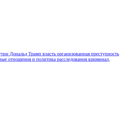
утин
Дональд Трамп
власть
организованная преступность
ные отношения и политика
расследования
криминал,