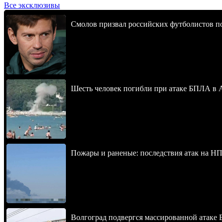
Все эксклюзивы
Смолов призвал российских футболистов п
Шесть человек погибли при атаке БПЛА в 
Пожары и раненые: последствия атак на НП
Волгоград подвергся массированной атаке