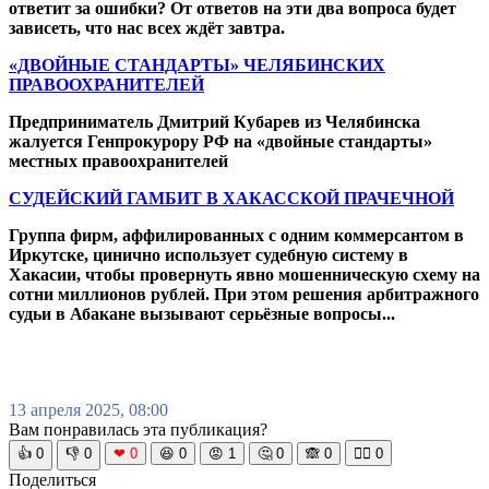
ответит за ошибки? От ответов на эти два вопроса будет
зависеть, что нас всех ждёт завтра.
«ДВОЙНЫЕ СТАНДАРТЫ» ЧЕЛЯБИНСКИХ
ПРАВООХРАНИТЕЛЕЙ
Предприниматель Дмитрий Кубарев из Челябинска
жалуется Генпрокурору РФ на «двойные стандарты»
местных правоохранителей
СУДЕЙСКИЙ ГАМБИТ В ХАКАССКОЙ ПРАЧЕЧНОЙ
Группа фирм, аффилированных с одним коммерсантом в
Иркутске, цинично использует судебную систему в
Хакасии, чтобы провернуть явно мошенническую схему на
сотни миллионов рублей. При этом решения арбитражного
судьи в Абакане вызывают серьёзные вопросы...
13 апреля 2025, 08:00
Вам понравилась эта публикация?
👍
0
👎
0
❤
0
😆
0
😡
1
🤔
0
🙈
0
🧘‍♀️
0
Поделиться