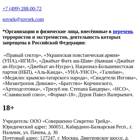
+7 (499) 288-00-72
sovsek@sovsek.com
*Организации и физические лица, внесённные в
перечень
террористов и экстремистов, деятельность которых
запрещена в Российской Федерации:
«Правый сектор», «Украинская повстанческая армия»
(УПА),«ИГИЛ», «Джабхат Фатх аш-Шам» (бывшая «Джабхат
ан-Нусра», «Джебхат ан-Нусра»), Национал-Большевистская
партия (НБП), «Аль-Каида», «УНА-УНСО», «Талибан»,
«Меджлис крымско-татарского народа», «Свидетели Иеговы»,
«Мизантропик Дивижн», «Братство» Корчинского,
«Артподготовка», «Тризуб им. Степана Бандеры», «НСО»,
«Славянский союз», «Формат-18», Дуров Павел Валерьевич.
18+
Учредитель: ООО «Совершенно Секретно Трейд».
Юридический адрес: 360051, Кабардино-Балкарская Респ., г.
Нальчик, ул. Пачева, д. 36
Почтовый адрес: 127247, г. Москва, Дмитровское шоссе, д.