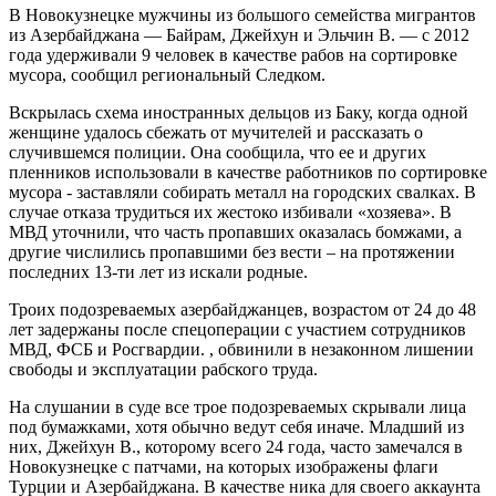
В Новокузнецке мужчины из большого семейства мигрантов
из Азербайджана — Байрам, Джейхун и Эльчин В. — с 2012
года удерживали 9 человек в качестве рабов на сортировке
мусора, сообщил региональный Следком.
Вскрылась схема иностранных дельцов из Баку, когда одной
женщине удалось сбежать от мучителей и рассказать о
случившемся полиции. Она сообщила, что ее и других
пленников использовали в качестве работников по сортировке
мусора - заставляли собирать металл на городских свалках. В
случае отказа трудиться их жестоко избивали «хозяева». В
МВД уточнили, что часть пропавших оказалась бомжами, а
другие числились пропавшими без вести – на протяжении
последних 13-ти лет из искали родные.
Троих подозреваемых азербайджанцев, возрастом от 24 до 48
лет задержаны после спецоперации с участием сотрудников
МВД, ФСБ и Росгвардии. , обвинили в незаконном лишении
свободы и эксплуатации рабского труда.
На слушании в суде все трое подозреваемых скрывали лица
под бумажками, хотя обычно ведут себя иначе. Младший из
них, Джейхун В., которому всего 24 года, часто замечался в
Новокузнецке с патчами, на которых изображены флаги
Турции и Азербайджана. В качестве ника для своего аккаунта