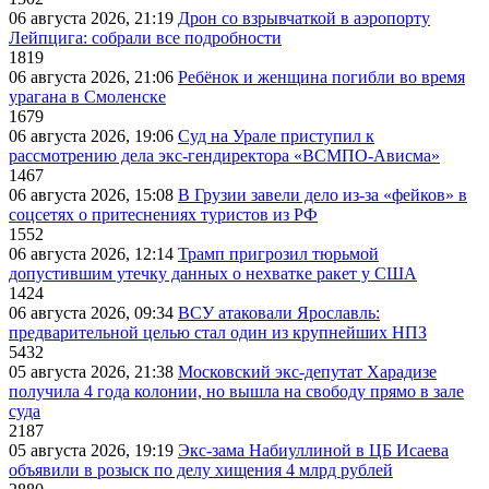
06 августа 2026, 21:19
Дрон со взрывчаткой в аэропорту
Лейпцига: собрали все подробности
1819
06 августа 2026, 21:06
Ребёнок и женщина погибли во время
урагана в Смоленске
1679
06 августа 2026, 19:06
Суд на Урале приступил к
рассмотрению дела экс-гендиректора «ВСМПО-Ависма»
1467
06 августа 2026, 15:08
В Грузии завели дело из-за «фейков» в
соцсетях о притеснениях туристов из РФ
1552
06 августа 2026, 12:14
Трамп пригрозил тюрьмой
допустившим утечку данных о нехватке ракет у США
1424
06 августа 2026, 09:34
ВСУ атаковали Ярославль:
предварительной целью стал один из крупнейших НПЗ
5432
05 августа 2026, 21:38
Московский экс-депутат Харадизе
получила 4 года колонии, но вышла на свободу прямо в зале
суда
2187
05 августа 2026, 19:19
Экс-зама Набиуллиной в ЦБ Исаева
объявили в розыск по делу хищения 4 млрд рублей