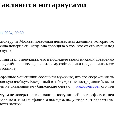
тавляются нотариусами
ая 2024, 09:30
ионеру из Москвы позвонила неизвестная женщина, которая яко
ина поверил ей, когда она сообщила о том, что от его имени по
слугах.
ина стал утверждать, что в последнее время никакой доверенн
пределённый номер, по которому собеседники представились е
иторинга.
ефонные мошенники сообщили мужчине, что его сбережения пыт
овскую ячейку». Введенный в заблуждение пострадавший, выпо
ей на указанные ему банковские счета», —
информирует
столичн
туем не доверять информации, поступившей по телефону от неиз
званивайте по телефонным номерам, полученных от неизвестн
ются звонки.