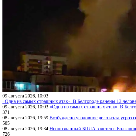
09 августа 2026, 10:03
«Одна из самых страшных атак». В Белгороде ранены 13 челове
09 августа 2026, 10:03
«Одна из самых страшных атак». В Белго
371
08 августа 2026, 19:59
Возбуждено уголовное дело из-за угроз 
585
08 августа 2026, 19:34
Неопознанный БПЛА залетел в Болгарию 
726