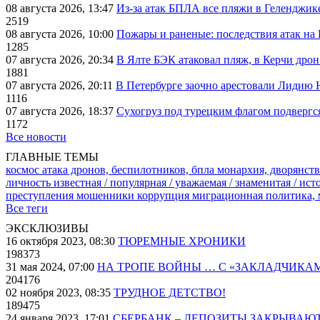
08 августа 2026, 13:47
Из-за атак БПЛА все пляжи в Геленджик
2519
08 августа 2026, 10:00
Пожары и раненые: последствия атак на
1285
07 августа 2026, 20:34
В Ялте БЭК атаковал пляж, в Керчи дрон
1881
07 августа 2026, 20:11
В Петербурге заочно арестовали Лидию 
1116
07 августа 2026, 18:37
Сухогруз под турецким флагом подвергс
1172
Все новости
ГЛАВНЫЕ ТЕМЫ
космос
атака дронов, беспилотников, бпла
монархия, дворянств
личность известная / популярная / уважаемая / знаменитая / ис
преступления
мошенники
коррупция
миграционная политика,
Все теги
ЭКСКЛЮЗИВЫ
16 октября 2023, 08:30
ТЮРЕМНЫЕ ХРОНИКИ
198373
31 мая 2024, 07:00
НА ТРОПЕ ВОЙНЫ … С «ЗАКЛАДЧИКА
204176
02 ноября 2023, 08:35
ТРУДНОЕ ДЕТСТВО!
189475
24 января 2023, 17:01
СБЕРБАНК – ДЕПОЗИТЫ ЗАКРЫВАЮ