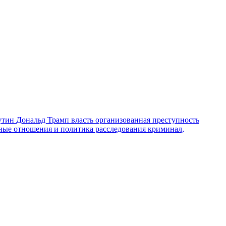
утин
Дональд Трамп
власть
организованная преступность
ные отношения и политика
расследования
криминал,