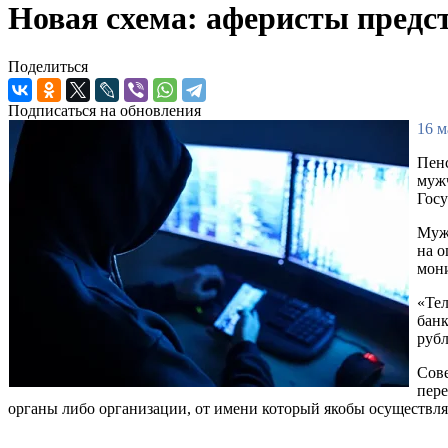
Новая схема: аферисты предс
Поделиться
Подписаться на обновления
16 м
Пенс
мужч
Госу
Мужч
на о
мон
«Тел
банк
рубл
Сове
пере
органы либо организации, от имени который якобы осуществля
_______________