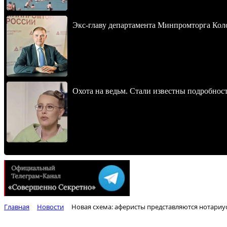
Экс-главу департамента Минпромторга Кол
Охота на ведьм. Стали известны подробнос
Главная
Новости
Новая схема: аферисты представляются нотари