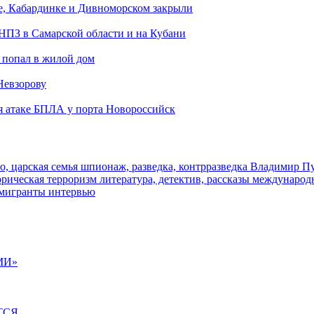
е, Кабардинке и Дивноморском закрыли
 НПЗ в Самарской области и на Кубани
 попал в жилой дом
Невзорову
я атаке БПЛА у порта Новороссийск
о, царская семья
шпионаж, разведка, контрразведка
Владимир П
торическая
терроризм
литература, детектив, рассказы
международ
 мигранты
интервью
МИ»
ТСЯ