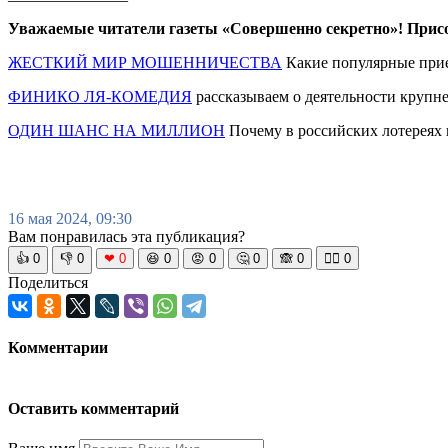
Уважаемые читатели газеты «Совершенно секретно»! Прис
ЖЕСТКИЙ МИР МОШЕННИЧЕСТВА
Какие популярные прием
ФИНИКО ЛЯ-КОМЕДИЯ
рассказываем о деятельности крупн
ОДИН ШАНС НА МИЛЛИОН
Почему в российских лотереях 
16 мая 2024, 09:30
Вам понравилась эта публикация?
👍
0
👎
0
❤
0
😆
0
😡
0
🤔
0
🙈
0
🧘‍♀️
0
Поделиться
Комментарии
Оставить комментарий