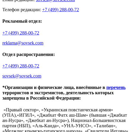
Телефон редакции:
+7 (499) 288-00-72
Рекламный отдел:
+7 (499) 288-00-72
reklama@sovsek.com
Отдел распространения:
+7 (499) 288-00-72
sovsek@sovsek.com
*Организации и физические лица, внесённные в
перечень
террористов и экстремистов, деятельность которых
запрещена в Российской Федерации:
«Правый сектор», «Украинская повстанческая армия»
(УПА),«ИГИЛ», «Джабхат Фатх аш-Шам» (бывшая «Джабхат
ан-Нусра», «Джебхат ан-Нусра»), Национал-Большевистская
партия (НБП), «Аль-Каида», «УНА-УНСО», «Талибан»,
«Меджлис крымско-татарского народа», «Свидетели Иеговы»,