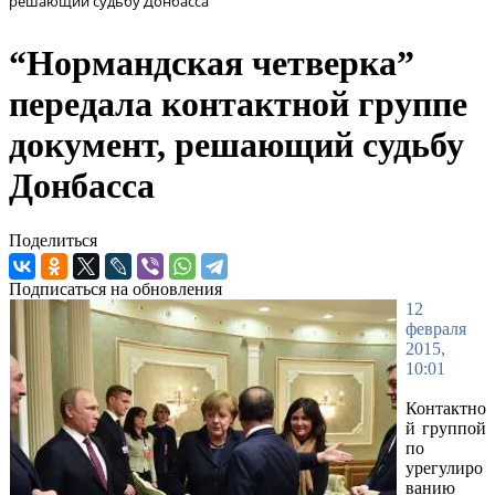
решающий судьбу Донбасса
“Нормандская четверка”
передала контактной группе
документ, решающий судьбу
Донбасса
Поделиться
Подписаться на обновления
12
февраля
2015,
10:01
Контактно
й группой
по
урегулиро
ванию