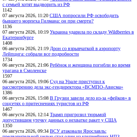
с семьей хотят выдворить из РФ
1142
07 августа 2026, 11:20
США попросили РФ освободить
бывшего морпеха Гилмана: он при смерти?
1136
07 августа 2026, 10:19
Украина ударила по складу Wildberries в
Екатеринбурге
1408
06 августа 2026, 21:19
Дрон со взрывчаткой в аэропорту
Лейпцига: собрали все подробности
1734
06 августа 2026, 21:06
Ребёнок и женщина погибли во время
урагана в Смоленске
1597
06 августа 2026, 19:06
Суд на Урале приступил к
рассмотрению дела экс-гендиректора «ВСМПО-Ависма»
1386
06 августа 2026, 15:08
В Грузии завели дело из-за «фейков» в
соцсетях о притеснениях туристов из РФ
1467
06 августа 2026, 12:14
Трамп пригрозил тюрьмой
допустившим утечку данных о нехватке ракет у США
1350
06 августа 2026, 09:34
ВСУ атаковали Ярославль:
предварительной целью стал один из крупнейших НПЗ