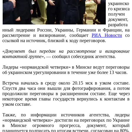
украинско
го кризиса
получен
документ,
разработа
нный лидерами России, Украины, Германии и Франции, на
рассмотрение и визирование, сообщает
РИА Новости
со
ссылкой на источник, близкий к ходу переговоров.
«
Документ был передан на рассмотрение и визирование
контактной группе
», — сообщил собеседник агентства.
Лидеры «нормандской четверки» в Минске ведут переговоры
об украинском урегулировании в течение уже более 13 часов.
Встреча началась в среду около 20.15 мск в узком составе.
Спустя два часа они вышли для фотографирования, а потом
продолжили переговоры в расширенном составе. Еще через
некоторое время главы государств вернулись к контактам в
узком составе.
Также, по информации источников агентства, лидеры
«нормандской четверки» достигли на переговорах по Украине
в Минске огромного прогресса, документ, который
планируется подписать по итогам встречи, согласован на 80%,