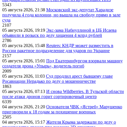
5343
05 августа 2026, 21:38
Московский экс-депутат Харадизе
получила 4 года колонии, но вышла на свободу прямо в зале
суда
2107
05 августа 2026, 19:19
Экс-зама Набиуллиной в ЦБ Исаева
объявили в розыск по делу хищения 4 млрд рублей
2786
05 августа 2026, 15:48
Reuters: КНДР может разместить в
России ракетное подразделение для ударов по Украине
2157
05 августа 2026, 15:01
Под Екатеринбургом взорвали машину
создателя дрона «Упырь», водитель погиб
2009
05 августа 2026, 11:03
Суд продлил арест бывшему главе
Росавиации Нерадько по делу о мошенничестве
1863
05 августа 2026, 07:13
И снова Wildberries. В Тульской области
после атаки дронов горит сортировочный центр
6339
04 августа 2026, 21:20
Основателя ЧВК «Ястреб» Марущенко
приговорили к 18 годам за похищение военных
2505
04 августа 2026, 15:17
Жителя Крыма задержали по делу о