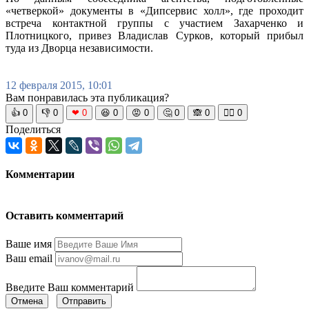
«четверкой» документы в «Дипсервис холл», где проходит
встреча контактной группы с участием Захарченко и
Плотницкого, привез Владислав Сурков, который прибыл
туда из Дворца независимости.
12 февраля 2015, 10:01
Вам понравилась эта публикация?
👍
0
👎
0
❤
0
😆
0
😡
0
🤔
0
🙈
0
🧘‍♀️
0
Поделиться
Комментарии
Оставить комментарий
Ваше имя
Ваш email
Введите Ваш комментарий
Отмена
Отправить