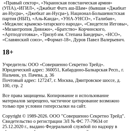
«Правый сектор», «Украинская повстанческая армия»
(УПА),«ИГИЛ», «Джабхат Фатх аш-Шам» (бывшая «Джабхат
ан-Нусра», «Джебхат ан-Нусра»), Национал-Большевистская
партия (НБП), «Аль-Каида», «УНА-УНСО», «Талибан»,
«Меджлис крымско-татарского народа», «Свидетели Иеговы»,
«Мизантропик Дивижн», «Братство» Корчинского,
«Артподготовка», «Тризуб им. Степана Бандеры», «НСО»,
«Славянский союз», «Формат-18», Дуров Павел Валерьевич.
18+
Учредитель: ООО «Совершенно Секретно Трейд».
Юридический адрес: 360051, Кабардино-Балкарская Респ., г.
Нальчик, ул. Пачева, д. 36
Почтовый адрес: 127247, г. Москва, Дмитровское шоссе, д.
100, стр. 2
Все права защищены. Копирование и использование
материалов запрещено, частичное цитирование возможно
только при условии гиперссылки на сайт.
Copyright © 1989-2026. ООО "Совершенно Секретно Трейд".
Свидетельство о регистрации ЭЛ № ФС 77-79634 от
25.12.2020 г., выдано Федеральной службой по надзору в