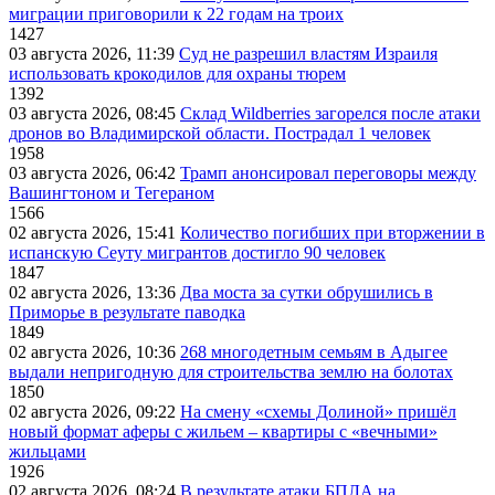
миграции приговорили к 22 годам на троих
1427
03 августа 2026, 11:39
Суд не разрешил властям Израиля
использовать крокодилов для охраны тюрем
1392
03 августа 2026, 08:45
Склад Wildberries загорелся после атаки
дронов во Владимирской области. Пострадал 1 человек
1958
03 августа 2026, 06:42
Трамп анонсировал переговоры между
Вашингтоном и Тегераном
1566
02 августа 2026, 15:41
Количество погибших при вторжении в
испанскую Сеуту мигрантов достигло 90 человек
1847
02 августа 2026, 13:36
Два моста за сутки обрушились в
Приморье в результате паводка
1849
02 августа 2026, 10:36
268 многодетным семьям в Адыгее
выдали непригодную для строительства землю на болотах
1850
02 августа 2026, 09:22
На смену «схемы Долиной» пришёл
новый формат аферы с жильем – квартиры с «вечными»
жильцами
1926
02 августа 2026, 08:24
В результате атаки БПЛА на