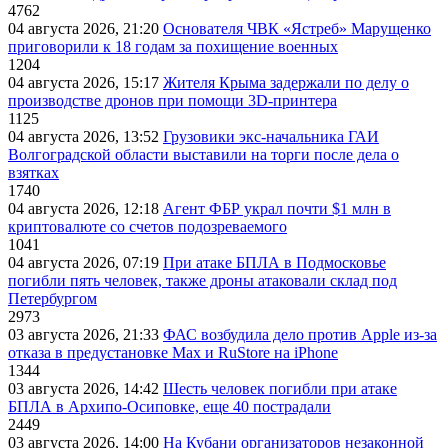
4762
04 августа 2026, 21:20
Основателя ЧВК «Ястреб» Марущенко
приговорили к 18 годам за похищение военных
1204
04 августа 2026, 15:17
Жителя Крыма задержали по делу о
производстве дронов при помощи 3D‑принтера
1125
04 августа 2026, 13:52
Грузовики экс-начальника ГАИ
Волгоградской области выставили на торги после дела о
взятках
1740
04 августа 2026, 12:18
Агент ФБР украл почти $1 млн в
криптовалюте со счетов подозреваемого
1041
04 августа 2026, 07:19
При атаке БПЛА в Подмосковье
погибли пять человек, также дроны атаковали склад под
Петербургом
2973
03 августа 2026, 21:33
ФАС возбудила дело против Apple из-за
отказа в предустановке Max и RuStore на iPhone
1344
03 августа 2026, 14:42
Шесть человек погибли при атаке
БПЛА в Архипо-Осиповке, еще 40 пострадали
2449
03 августа 2026, 14:00
На Кубани организаторов незаконной