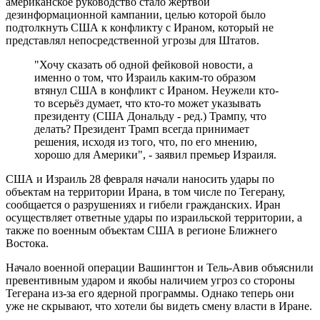
американское руководство стало жертвой
дезинформационной кампании, целью которой было
подтолкнуть США к конфликту с Ираном, который не
представлял непосредственной угрозы для Штатов.
"Хочу сказать об одной фейковой новости, а
именно о том, что Израиль каким-то образом
втянул США в конфликт с Ираном. Неужели кто-
то всерьёз думает, что кто-то может указывать
президенту (США Дональду - ред.) Трампу, что
делать? Президент Трамп всегда принимает
решения, исходя из того, что, по его мнению,
хорошо для Америки", - заявил премьер Израиля.
США и Израиль 28 февраля начали наносить удары по
объектам на территории Ирана, в том числе по Тегерану,
сообщается о разрушениях и гибели гражданских. Иран
осуществляет ответные удары по израильской территории, а
также по военным объектам США в регионе Ближнего
Востока.
Начало военной операции Вашингтон и Тель-Авив объяснили
превентивным ударом и якобы наличием угроз со стороны
Тегерана из-за его ядерной программы. Однако теперь они
уже не скрывают, что хотели бы видеть смену власти в Иране.