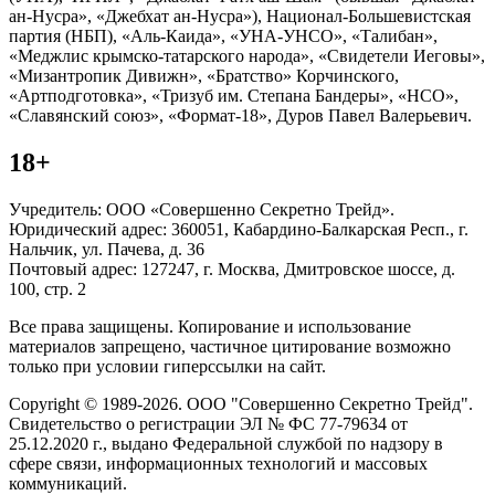
ан-Нусра», «Джебхат ан-Нусра»), Национал-Большевистская
партия (НБП), «Аль-Каида», «УНА-УНСО», «Талибан»,
«Меджлис крымско-татарского народа», «Свидетели Иеговы»,
«Мизантропик Дивижн», «Братство» Корчинского,
«Артподготовка», «Тризуб им. Степана Бандеры», «НСО»,
«Славянский союз», «Формат-18», Дуров Павел Валерьевич.
18+
Учредитель: ООО «Совершенно Секретно Трейд».
Юридический адрес: 360051, Кабардино-Балкарская Респ., г.
Нальчик, ул. Пачева, д. 36
Почтовый адрес: 127247, г. Москва, Дмитровское шоссе, д.
100, стр. 2
Все права защищены. Копирование и использование
материалов запрещено, частичное цитирование возможно
только при условии гиперссылки на сайт.
Copyright © 1989-2026. ООО "Совершенно Секретно Трейд".
Свидетельство о регистрации ЭЛ № ФС 77-79634 от
25.12.2020 г., выдано Федеральной службой по надзору в
сфере связи, информационных технологий и массовых
коммуникаций.