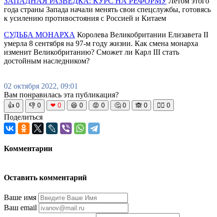
ЗАПАДНАЯ РАЗВЕДКА: КУРС НА РЕФОРМУ
Летом этого
года страны Запада начали менять свои спецслужбы, готовясь
к усилению противостояния с Россией и Китаем
СУДЬБА МОНАРХА
Королева Великобритании Елизавета II
умерла 8 сентября на 97-м году жизни. Как смена монарха
изменит Великобританию? Сможет ли Карл III стать
достойным наследником?
02 октября 2022, 09:01
Вам понравилась эта публикация?
👍
0
👎
0
❤
0
😆
0
😡
0
🤔
0
🙈
0
🧘‍♀️
0
Поделиться
Комментарии
Оставить комментарий
Ваше имя
Ваш email