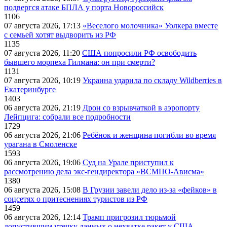
подвергся атаке БПЛА у порта Новороссийск
1106
07 августа 2026, 17:13
«Веселого молочника» Уолкера вместе
с семьей хотят выдворить из РФ
1135
07 августа 2026, 11:20
США попросили РФ освободить
бывшего морпеха Гилмана: он при смерти?
1131
07 августа 2026, 10:19
Украина ударила по складу Wildberries в
Екатеринбурге
1403
06 августа 2026, 21:19
Дрон со взрывчаткой в аэропорту
Лейпцига: собрали все подробности
1729
06 августа 2026, 21:06
Ребёнок и женщина погибли во время
урагана в Смоленске
1593
06 августа 2026, 19:06
Суд на Урале приступил к
рассмотрению дела экс-гендиректора «ВСМПО-Ависма»
1380
06 августа 2026, 15:08
В Грузии завели дело из-за «фейков» в
соцсетях о притеснениях туристов из РФ
1459
06 августа 2026, 12:14
Трамп пригрозил тюрьмой
допустившим утечку данных о нехватке ракет у США