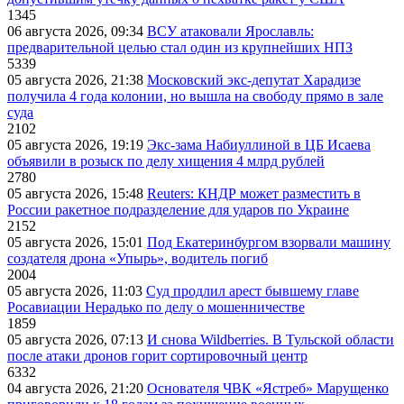
1345
06 августа 2026, 09:34
ВСУ атаковали Ярославль:
предварительной целью стал один из крупнейших НПЗ
5339
05 августа 2026, 21:38
Московский экс-депутат Харадизе
получила 4 года колонии, но вышла на свободу прямо в зале
суда
2102
05 августа 2026, 19:19
Экс-зама Набиуллиной в ЦБ Исаева
объявили в розыск по делу хищения 4 млрд рублей
2780
05 августа 2026, 15:48
Reuters: КНДР может разместить в
России ракетное подразделение для ударов по Украине
2152
05 августа 2026, 15:01
Под Екатеринбургом взорвали машину
создателя дрона «Упырь», водитель погиб
2004
05 августа 2026, 11:03
Суд продлил арест бывшему главе
Росавиации Нерадько по делу о мошенничестве
1859
05 августа 2026, 07:13
И снова Wildberries. В Тульской области
после атаки дронов горит сортировочный центр
6332
04 августа 2026, 21:20
Основателя ЧВК «Ястреб» Марущенко