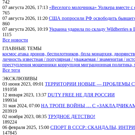
742
07 августа 2026, 17:13
«Веселого молочника» Уолкера вместе с 
765
07 августа 2026, 11:20
США попросили РФ освободить бывшего 
860
07 августа 2026, 10:19
Украина ударила по складу Wildberries в
1115
Все новости
ГЛАВНЫЕ ТЕМЫ
космос
атака дронов, беспилотников, бпла
монархия, дворянств
личность известная / популярная / уважаемая / знаменитая / ис
преступления
мошенники
коррупция
миграционная политика,
Все теги
ЭКСКЛЮЗИВЫ
03 июня 2023, 09:01
ТЕРРИТОРИИ НОВЫЕ — ПРОБЛЕМЫ 
191058
12 января 2023, 13:37
DUTY FREE НЕ ДЛЯ РОССИИ
199934
31 мая 2024, 07:00
НА ТРОПЕ ВОЙНЫ … С «ЗАКЛАДЧИКА
203919
02 ноября 2023, 08:35
ТРУДНОЕ ДЕТСТВО!
189224
06 февраля 2025, 15:00
СПОРТ В СССР: СКАНДАЛЫ, ИНТР
147845