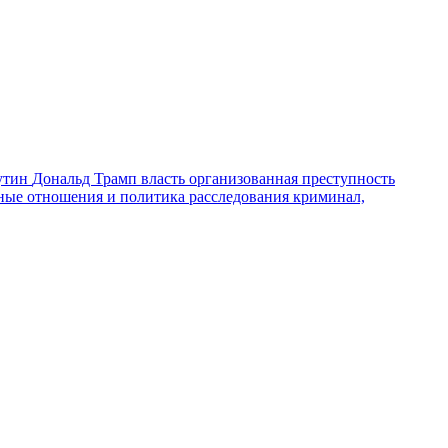
утин
Дональд Трамп
власть
организованная преступность
ные отношения и политика
расследования
криминал,