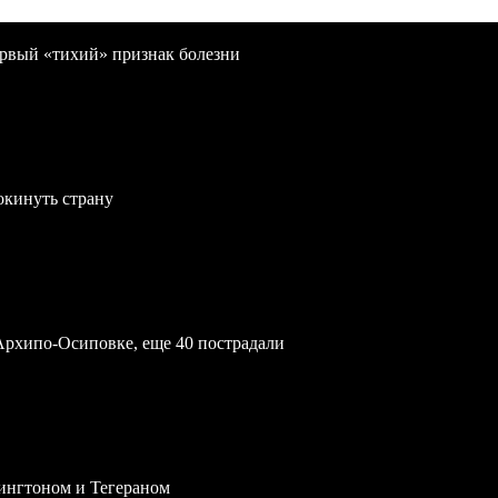
первый «тихий» признак болезни
окинуть страну
Архипо-Осиповке, еще 40 пострадали
ингтоном и Тегераном