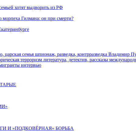
семьей хотят выдворить из РФ
морпеха Гилмана: он при смерти?
 Екатеринбурге
о, царская семья
шпионаж, разведка, контрразведка
Владимир П
торическая
терроризм
литература, детектив, рассказы
международ
 мигранты
интервью
СТАРЫЕ
МИ»
ИГИ И «ПОДКОВЁРНАЯ» БОРЬБА