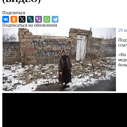
Поделиться
Подписаться на обновления
29 я
Подз
ссыл
«На 
меди
боль