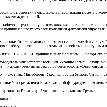
бщило о проведении масштабной спецоперации по делу о корру
оло тысячи аудиозаписей.
штабную коррупционную схему влияния на стратегические предп
ли пришли к выводу, что этой компанией фактически управляли
Карлсона» (на аудиозаписях под этим псевдонимом фигурирует 
ровал работу «прачечной» для отмывания добытых преступным п
отрудники НАБУ и САП пришли к нему с обыском. 22 ноября его 
водитель Министерства юстиции Украины Герман Галущенко (н
ра»), исполнительный директор по безопасности «Энергоатома» 
 — экс-глава Минобороны Украины Рустем Умеров. Сам он назв
гетике был причастен и Ермак, который фигурирует на «пленка
 президента Владимира Зеленского и увольнения Ермака.
скандал.
ском МИДе.