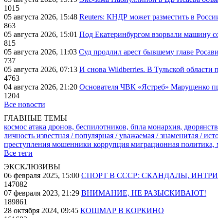
1015
05 августа 2026, 15:48
Reuters: КНДР может разместить в Росси
863
05 августа 2026, 15:01
Под Екатеринбургом взорвали машину со
815
05 августа 2026, 11:03
Суд продлил арест бывшему главе Росав
737
05 августа 2026, 07:13
И снова Wildberries. В Тульской области
4763
04 августа 2026, 21:20
Основателя ЧВК «Ястреб» Марущенко пр
1204
Все новости
ГЛАВНЫЕ ТЕМЫ
космос
атака дронов, беспилотников, бпла
монархия, дворянств
личность известная / популярная / уважаемая / знаменитая / ис
преступления
мошенники
коррупция
миграционная политика,
Все теги
ЭКСКЛЮЗИВЫ
06 февраля 2025, 15:00
СПОРТ В СССР: СКАНДАЛЫ, ИНТР
147082
07 февраля 2023, 21:29
ВНИМАНИЕ, НЕ РАЗЫСКИВАЮТ!
189861
28 октября 2024, 09:45
КОШМАР В КОРКИНО