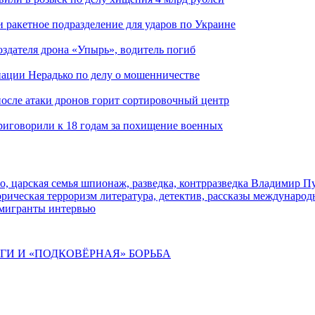
и ракетное подразделение для ударов по Украине
здателя дрона «Упырь», водитель погиб
иации Нерадько по делу о мошенничестве
 после атаки дронов горит сортировочный центр
иговорили к 18 годам за похищение военных
о, царская семья
шпионаж, разведка, контрразведка
Владимир П
торическая
терроризм
литература, детектив, рассказы
международ
 мигранты
интервью
ИГИ И «ПОДКОВЁРНАЯ» БОРЬБА