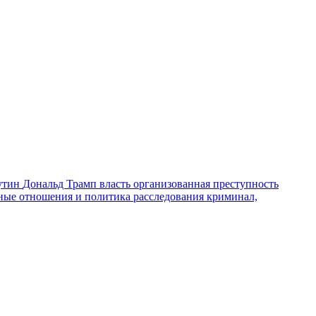
утин
Дональд Трамп
власть
организованная преступность
ные отношения и политика
расследования
криминал,