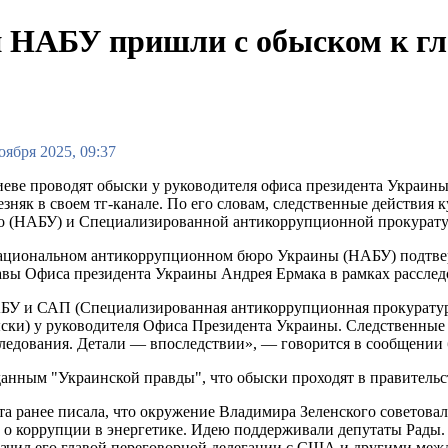
 НАБУ пришли с обыском к гл
оября 2025, 09:37
еве проводят обыски у руководителя офиса президента Украин
зняк в своем тг-канале. По его словам, следственные действи
о (НАБУ) и Специализированной антикоррупционной прокурат
ациональном антикоррупционном бюро Украины (НАБУ) подтверд
авы Офиса президента Украины Андрея Ермака в рамках расслед
БУ и САП (Специализированная антикоррупционная прокуратур
ски) у руководителя Офиса Президента Украины. Следственные
ледования. Детали — впоследствии», — говорится в сообщении 
анным "Украинской правды", что обыски проходят в правительс
та ранее писала, что окружение Владимира Зеленского советовал
 о коррупции в энергетике. Идею поддерживали депутаты Рады. 
начил его главой переговорной делегации с США и другими ме