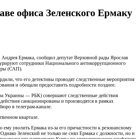
аве офиса Зеленского Ермаку
ы Андрея Ермака, сообщил депутат Верховной рады Ярослав
я курируют сотрудники Национального антикоррупционного
уры (САП).
или, что его детективы проводят следственные мероприятия
ования и обещали предоставить подробности позднее.
а Украины — РБК) совершают следственные действия
 действия санкционированы и производятся в рамках
бюро в телеграм-канале.
твенном квартале.
о ему уволить Ермака из-за его причастности к резонансному
Однако Зеленский не только не снял Ермака с должности, но и
ждународными партнерами Киева по урегулированию конфликта