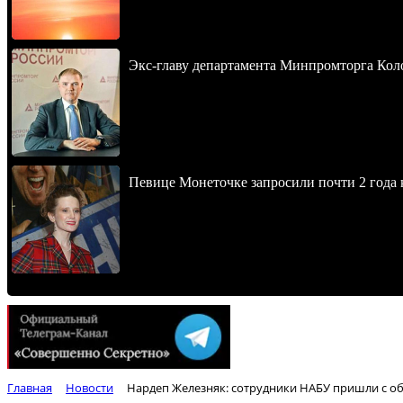
Экс-главу департамента Минпромторга Кол
Певице Монеточке запросили почти 2 года к
Главная
Новости
Нардеп Железняк: сотрудники НАБУ пришли с об