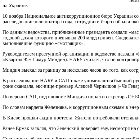
на Украине.
10 ноября Национальное антикоррупционное бюро Украины соо
расследование шло полтора года, сотрудники бюро собрали ок
По данным ведомства, приближенные президента создали «мас
годовой доход которого превышал 200 млрд гривен. Следовате
выполнявшие функцию «смотрящих».
Руководителем преступной организации в ведомстве назвали «
«Квартал 95» Тимур Миндич). НАБУ считает, что он контроли
Миндич выехал за границу за несколько часов до того, как с
В расследовании НАБУ и САП также упоминаются бывший руко
фоне скандала, экс-вице-премьер Алексей Чернышов («Че Гева
По версии САП, под влияние Миндича попал и секретарь СНБО
По словам нардепа Железняка, к коррупционным схемам в энер
В Киеве прошли акции протеста. Жители потребовали отставки
Ранее Ермак заявлял, что Зеленский доверяет ему, несмотря на 
Ситуацию с обысками у Ермака прокомментировали в россий