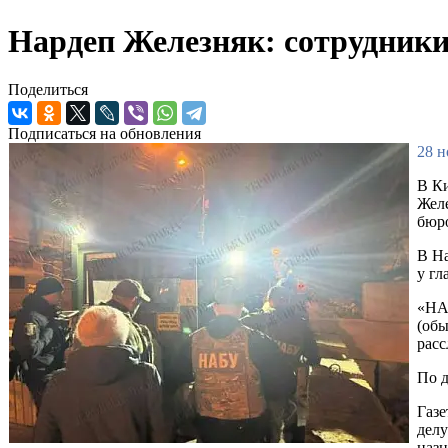
Нардеп Железняк: сотрудники
Поделиться
Подписаться на обновления
28 н
В Ки
Желе
бюр
В Н
у гл
«НА
(обы
расс
По д
Газе
делу
наз