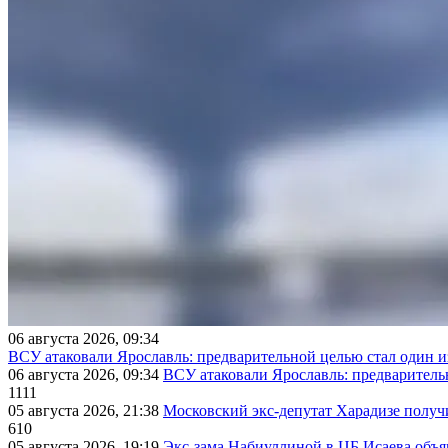
06 августа 2026, 09:34
ВСУ атаковали Ярославль: предварительной целью стал один
06 августа 2026, 09:34
ВСУ атаковали Ярославль: предварител
1111
05 августа 2026, 21:38
Московский экс-депутат Харадизе получи
610
05 августа 2026, 19:19
Экс-зама Набиуллиной в ЦБ Исаева объя