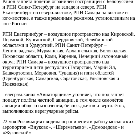
Район запрета полётов ограничен госграницей с Белоруссией
и РПИ Санкт-Петербург на западе и севере, РПИ
Екатеринбург на северо-востоке, РПИ Самара на востоке и
юго-востоке, а также временным режимом, установленным на
юге России
РПИ Екатеринбург – воздушное пространство над Кировской,
Пермской, Курганской, Свердловской, Челябинской
областями и Удмуртией. РПИ Санкт-Петербург –
Ленинградская, Мурманская, Архангельская, Вологодская,
Псковская области, Коми, Карелия, Ненецкий автономный
округ. РПИ Самара – воздушное пространство над
территориями пяти республик (Татарстан, Марий Эл,
Башкортостан, Мордовия, Чувашия) и пяти областей
(Оренбургская, Самарская, Саратовская, Ульяновская и
Пензенская).
Телеграм-канал «Авиаторщина» уточняет, что под запрет
попадут полёты частной авиации, в том числе самолётов
авиации общего назначения, бизнес-джетов и вертолётов,
выполняющих нерегулярные рейсы.
22 мая Росавиация вводила ограничения в работу московских
аэропортов «Внуково», «Шереметьево», «Домодедово» и
«Жуковский».