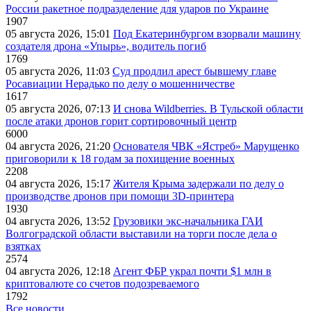
России ракетное подразделение для ударов по Украине
1907
05 августа 2026, 15:01
Под Екатеринбургом взорвали машину
создателя дрона «Упырь», водитель погиб
1769
05 августа 2026, 11:03
Суд продлил арест бывшему главе
Росавиации Нерадько по делу о мошенничестве
1617
05 августа 2026, 07:13
И снова Wildberries. В Тульской области
после атаки дронов горит сортировочный центр
6000
04 августа 2026, 21:20
Основателя ЧВК «Ястреб» Марущенко
приговорили к 18 годам за похищение военных
2208
04 августа 2026, 15:17
Жителя Крыма задержали по делу о
производстве дронов при помощи 3D‑принтера
1930
04 августа 2026, 13:52
Грузовики экс-начальника ГАИ
Волгоградской области выставили на торги после дела о
взятках
2574
04 августа 2026, 12:18
Агент ФБР украл почти $1 млн в
криптовалюте со счетов подозреваемого
1792
Все новости