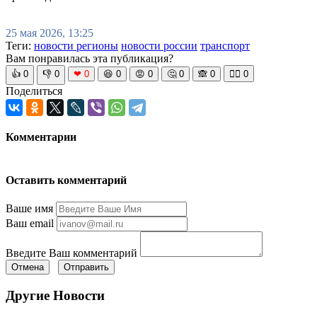
25 мая 2026, 13:25
Теги:
новости регионы
новости россии
транспорт
Вам понравилась эта публикация?
👍
0
👎
0
❤
0
😆
0
😡
0
🤔
0
🙈
0
🧘‍♀️
0
Поделиться
Комментарии
Оставить комментарий
Ваше имя
Ваш email
Введите Ваш комментарий
Отмена
Отправить
Другие Новости