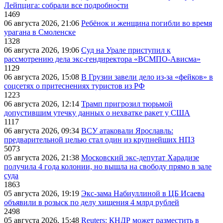
Лейпцига: собрали все подробности
1469
06 августа 2026, 21:06
Ребёнок и женщина погибли во время
урагана в Смоленске
1328
06 августа 2026, 19:06
Суд на Урале приступил к
рассмотрению дела экс-гендиректора «ВСМПО-Ависма»
1129
06 августа 2026, 15:08
В Грузии завели дело из-за «фейков» в
соцсетях о притеснениях туристов из РФ
1223
06 августа 2026, 12:14
Трамп пригрозил тюрьмой
допустившим утечку данных о нехватке ракет у США
1117
06 августа 2026, 09:34
ВСУ атаковали Ярославль:
предварительной целью стал один из крупнейших НПЗ
5073
05 августа 2026, 21:38
Московский экс-депутат Харадизе
получила 4 года колонии, но вышла на свободу прямо в зале
суда
1863
05 августа 2026, 19:19
Экс-зама Набиуллиной в ЦБ Исаева
объявили в розыск по делу хищения 4 млрд рублей
2498
05 августа 2026, 15:48
Reuters: КНДР может разместить в