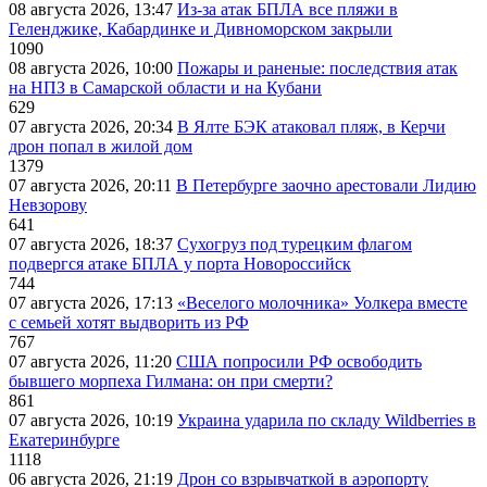
08 августа 2026, 13:47
Из-за атак БПЛА все пляжи в
Геленджике, Кабардинке и Дивноморском закрыли
1090
08 августа 2026, 10:00
Пожары и раненые: последствия атак
на НПЗ в Самарской области и на Кубани
629
07 августа 2026, 20:34
В Ялте БЭК атаковал пляж, в Керчи
дрон попал в жилой дом
1379
07 августа 2026, 20:11
В Петербурге заочно арестовали Лидию
Невзорову
641
07 августа 2026, 18:37
Сухогруз под турецким флагом
подвергся атаке БПЛА у порта Новороссийск
744
07 августа 2026, 17:13
«Веселого молочника» Уолкера вместе
с семьей хотят выдворить из РФ
767
07 августа 2026, 11:20
США попросили РФ освободить
бывшего морпеха Гилмана: он при смерти?
861
07 августа 2026, 10:19
Украина ударила по складу Wildberries в
Екатеринбурге
1118
06 августа 2026, 21:19
Дрон со взрывчаткой в аэропорту