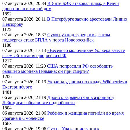
07 августа 2026, 20:34
В Ялте БЭК атаковал пляж, в Керчи
дрон попал в жилой дом
1892
07 августа 2026, 20:11
В Петербурге заочно арестовали Лидию
Невзорову
1125
07 августа 2026, 18:37
Сухогруз под турецким флагом
подвергся атаке БПЛА у порта Новороссийск
1180
07 августа 2026, 17:13
«Веселого молочника» Уолкера вместе
с семьей хотят выдворить из РФ
1217
07 августа 2026, 11:20
США попросили РФ освободить
бывшего морпеха Гилмана: он при смерти?
1206
07 августа 2026, 10:19
Украина ударила по складу Wildberries в
Екатеринбурге
1481
06 августа 2026, 21:19
Дрон со взрывчаткой в аэропорту
Лейпцига: собрали все подробности
1804
06 августа 2026, 21:06
Ребёнок и женщина погибли во время
урагана в Смоленске
1663
06 августа 2026, 19:06
Суд на Урале приступил к