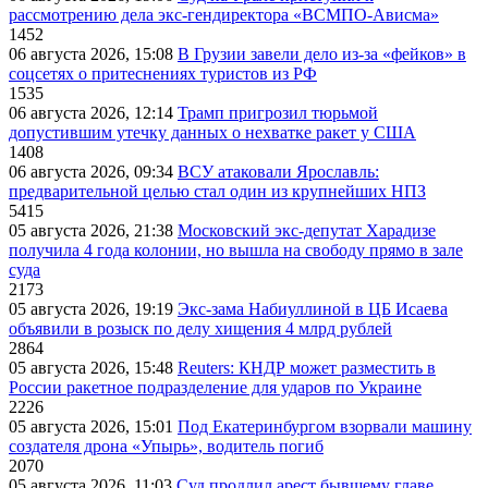
рассмотрению дела экс-гендиректора «ВСМПО-Ависма»
1452
06 августа 2026, 15:08
В Грузии завели дело из-за «фейков» в
соцсетях о притеснениях туристов из РФ
1535
06 августа 2026, 12:14
Трамп пригрозил тюрьмой
допустившим утечку данных о нехватке ракет у США
1408
06 августа 2026, 09:34
ВСУ атаковали Ярославль:
предварительной целью стал один из крупнейших НПЗ
5415
05 августа 2026, 21:38
Московский экс-депутат Харадизе
получила 4 года колонии, но вышла на свободу прямо в зале
суда
2173
05 августа 2026, 19:19
Экс-зама Набиуллиной в ЦБ Исаева
объявили в розыск по делу хищения 4 млрд рублей
2864
05 августа 2026, 15:48
Reuters: КНДР может разместить в
России ракетное подразделение для ударов по Украине
2226
05 августа 2026, 15:01
Под Екатеринбургом взорвали машину
создателя дрона «Упырь», водитель погиб
2070
05 августа 2026, 11:03
Суд продлил арест бывшему главе