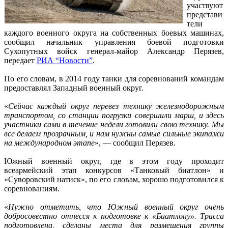
участвуют
представи
тели
каждого военного округа на собственных боевых машинах,
сообщил начальник управления боевой подготовки
Сухопутных войск генерал-майор Александр Перязев,
передает
РИА “Новости”
.
По его словам, в 2014 году танки для соревнований командам
предоставлял Западный военный округ.
«
Сейчас каждый округ перевез технику железнодорожным
транспортом, со станции погрузки совершили марш, и здесь
участники сами в течение недели готовили свою технику. Мы
все делаем прозрачным, и нам нужны самые сильные экипажи
на международном этапе
», — сообщил Перязев.
Южный военный округ, где в этом году проходит
всеармейский этап конкурсов «Танковый биатлон» и
«Суворовский натиск», по его словам, хорошо подготовился к
соревнованиям.
«
Нужно отметить, что Южный военный округ очень
добросовестно отнесся к подготовке к «Биатлону». Трасса
подготовлена, сделаны места для размещения группы