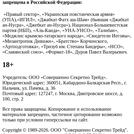
запрещена в Российской Федерации:
«Правый сектор», «Украинская повстанческая армия»
(УПА),«ИГИЛ», «Джабхат Фатх аш-Шам» (бывшая «Джабхат
ан-Нусра», «Джебхат ан-Нусра»), Национал-Большевистская
партия (НБП), «Аль-Каида», «УНА-УНСО», «Талибан»,
«Меджлис крымско-татарского народа», «Свидетели Иеговы»,
«Мизантропик Дивижн», «Братство» Корчинского,
«Артподготовка», «Тризуб им. Степана Бандеры», «НСО»,
«Славянский союз», «Формат-18», Дуров Павел Валерьевич.
18+
Учредитель: ООО «Совершенно Секретно Трейд».
Юридический адрес: 360051, Кабардино-Балкарская Респ., г.
Нальчик, ул. Пачева, д. 36
Почтовый адрес: 127247, г. Москва, Дмитровское шоссе, д.
100, стр. 2
Все права защищены. Копирование и использование
материалов запрещено, частичное цитирование возможно
только при условии гиперссылки на сайт.
Copyright © 1989-2026. ООО "Совершенно Секретно Трейд".