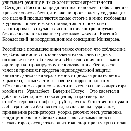
учитывает разницу в их биологической агрессивности.
«Сегодня в России на предприятиях по добыче и обогащению
хризотилового асбеста, а также по производству содержащих
его изделий предъявляются самые строгие в мире требования
к уровню гигиенических стандартов, что позволяет
гарантировать в случае их исполнения контролируемое
безопасное использование хризотила», – заявил Евгений
Ковалевский на координационном совещании Минздрава.
Российские промышленники также считают, что соблюдение
мер безопасности способно значительно снизить риск
онкологических заболеваний. «Исследования показывают
одно: при контролируемом использовании асбеста, если
человек применяет средства индивидуальной защиты,
влияние данного минерала не носит резко отрицательного
характера, – отмечает в разговоре с корреспондентом
«Совершенно секретно» заместитель генерального директора
комбината «Ураласбест» Валерий Юстус. – Это касается и
добычи асбеста, и его обогащения, и производства
стройматериалов: шифера, труб и других. Естественно, нужно
соблюдать меры безопасности, такие как пылеудаление,
применение респираторов, уборка рабочих мест, установка
кондиционеров в кабинах самосвалов, локомотивов и
экскаваторов, осуществляющих транспортировку хризотила».