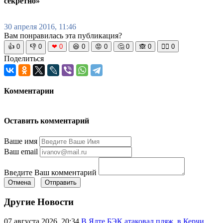
секретно»
30 апреля 2016, 11:46
Вам понравилась эта публикация?
👍
0
👎
0
❤
0
😆
0
😡
0
🤔
0
🙈
0
🧘‍♀️
0
Поделиться
Комментарии
Оставить комментарий
Ваше имя
Ваш email
Введите Ваш комментарий
Отмена
Отправить
Другие Новости
07 августа 2026, 20:34
В Ялте БЭК атаковал пляж, в Керчи