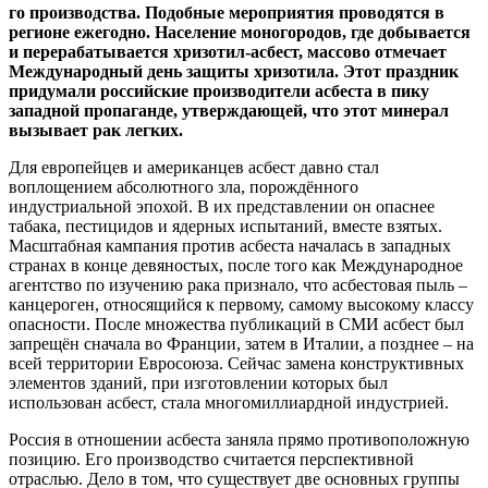
го производства. Подобные мероприятия проводятся в
регионе ежегодно. Население моногородов, где добывается
и перерабатывается хризотил-асбест, массово отмечает
Международный день защиты хризотила. Этот праздник
придумали российские производители асбеста в пику
западной пропаганде, утверждающей, что этот минерал
вызывает рак легких.
Для европейцев и американцев асбест давно стал
воплощением абсолютного зла, порождённого
индустриальной эпохой. В их представлении он опаснее
табака, пестицидов и ядерных испытаний, вместе взятых.
Масштабная кампания против асбеста началась в западных
странах в конце девяностых, после того как Международное
агентство по изучению рака признало, что асбестовая пыль –
канцероген, относящийся к первому, самому высокому классу
опасности. После множества публикаций в СМИ асбест был
запрещён сначала во Франции, затем в Италии, а позднее – на
всей территории Евросоюза. Сейчас замена конструктивных
элементов зданий, при изготовлении которых был
использован асбест, стала многомиллиардной индустрией.
Россия в отношении асбеста заняла прямо противоположную
позицию. Его производство считается перспективной
отраслью. Дело в том, что существует две основных группы