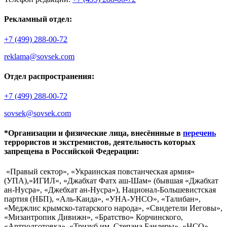
Рекламный отдел:
+7 (499) 288-00-72
reklama@sovsek.com
Отдел распространения:
+7 (499) 288-00-72
sovsek@sovsek.com
*Организации и физические лица, внесённные в
перечень
террористов и экстремистов, деятельность которых
запрещена в Российской Федерации:
«Правый сектор», «Украинская повстанческая армия»
(УПА),«ИГИЛ», «Джабхат Фатх аш-Шам» (бывшая «Джабхат
ан-Нусра», «Джебхат ан-Нусра»), Национал-Большевистская
партия (НБП), «Аль-Каида», «УНА-УНСО», «Талибан»,
«Меджлис крымско-татарского народа», «Свидетели Иеговы»,
«Мизантропик Дивижн», «Братство» Корчинского,
«Артподготовка», «Тризуб им. Степана Бандеры», «НСО»,