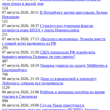
дрон попал в жилой дом
124
07 августа 2026, 20:11
В Петербурге заочно арестовали Лидию
Невзорову
121
07 августа 2026, 18:37
Сухогруз под турецким флагом
подвергся атаке БПЛА у порта Новороссийск
211
07 августа 2026, 17:13
«Веселого молочника» Уолкера вместе
с семьей хотят выдворить из РФ
295
07 августа 2026, 11:20
США попросили РФ освободить
бывшего морпеха Гилмана: он при смерти?
487
07 августа 2026, 10:19
Украина ударила по складу Wildberries в
Екатеринбурге
706
06 августа 2026, 21:19
Дрон со взрывчаткой в аэропорту
Лейпцига: собрали все подробности
1129
06 августа 2026, 21:06
Ребёнок и женщина погибли во время
урагана в Смоленске
998
06 августа 2026, 19:06
Суд на Урале приступил к
рассмотрению дела экс-гендиректора «ВСМПО-Ависма»