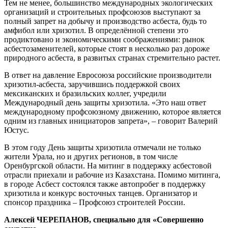
Тем не менее, большинство международных экологических
организаций и строительных профсоюзов выступают за
полный запрет на добычу и производство асбеста, будь то
амфибол или хризотил. В определённой степени это
продиктовано и экономическими соображениями: рынок
асбестозаменителей, которые стоят в несколько раз дороже
природного асбеста, в развитых странах стремительно растет.
В ответ на давление Евросоюза российские производители
хризотил-асбеста, заручившись поддержкой своих
мексиканских и бразильских коллег, учредили
Международный день защиты хризотила. «Это наш ответ
международному профсоюзному движению, которое является
одним из главных инициаторов запрета», – говорит Валерий
Юстус.
В этом году День защиты хризотила отмечали не только
жители Урала, но и других регионов, в том числе
Оренбургской области. На митинг в поддержку асбестовой
отрасли приехали и рабочие из Казахстана. Помимо митинга,
в городе Асбест состоялся также автопробег в поддержку
хризотила и конкурс восточных танцев. Организатор и
спонсор праздника – Профсоюз строителей России.
Алексей ЧЕРЕПАНОВ, специально для «Совершенно