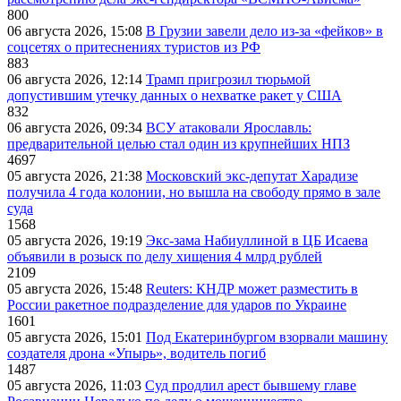
800
06 августа 2026, 15:08
В Грузии завели дело из-за «фейков» в
соцсетях о притеснениях туристов из РФ
883
06 августа 2026, 12:14
Трамп пригрозил тюрьмой
допустившим утечку данных о нехватке ракет у США
832
06 августа 2026, 09:34
ВСУ атаковали Ярославль:
предварительной целью стал один из крупнейших НПЗ
4697
05 августа 2026, 21:38
Московский экс-депутат Харадизе
получила 4 года колонии, но вышла на свободу прямо в зале
суда
1568
05 августа 2026, 19:19
Экс-зама Набиуллиной в ЦБ Исаева
объявили в розыск по делу хищения 4 млрд рублей
2109
05 августа 2026, 15:48
Reuters: КНДР может разместить в
России ракетное подразделение для ударов по Украине
1601
05 августа 2026, 15:01
Под Екатеринбургом взорвали машину
создателя дрона «Упырь», водитель погиб
1487
05 августа 2026, 11:03
Суд продлил арест бывшему главе