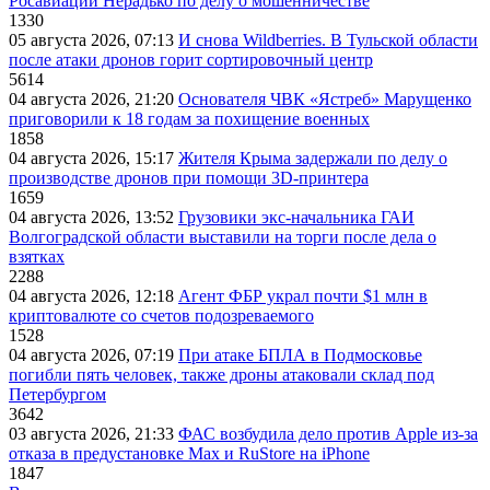
Росавиации Нерадько по делу о мошенничестве
1330
05 августа 2026, 07:13
И снова Wildberries. В Тульской области
после атаки дронов горит сортировочный центр
5614
04 августа 2026, 21:20
Основателя ЧВК «Ястреб» Марущенко
приговорили к 18 годам за похищение военных
1858
04 августа 2026, 15:17
Жителя Крыма задержали по делу о
производстве дронов при помощи 3D‑принтера
1659
04 августа 2026, 13:52
Грузовики экс-начальника ГАИ
Волгоградской области выставили на торги после дела о
взятках
2288
04 августа 2026, 12:18
Агент ФБР украл почти $1 млн в
криптовалюте со счетов подозреваемого
1528
04 августа 2026, 07:19
При атаке БПЛА в Подмосковье
погибли пять человек, также дроны атаковали склад под
Петербургом
3642
03 августа 2026, 21:33
ФАС возбудила дело против Apple из-за
отказа в предустановке Max и RuStore на iPhone
1847