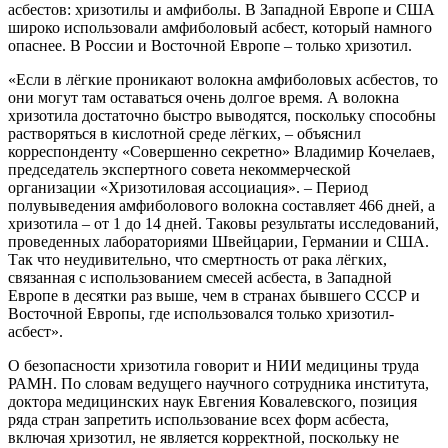
асбестов: хризотилы и амфиболы. В Западной Европе и США
широко использовали амфиболовый асбест, который намного
опаснее. В России и Восточной Европе – только хризотил.
«Если в лёгкие проникают волокна амфиболовых асбестов, то
они могут там оставаться очень долгое время. А волокна
хризотила достаточно быстро выводятся, поскольку способны
растворяться в кислотной среде лёгких, – объяснил
корреспонденту «Совершенно секретно» Владимир Кочелаев,
председатель экспертного совета некоммерческой
организации «Хризотиловая ассоциация». – Период
полувыведения амфиболового волокна составляет 466 дней, а
хризотила – от 1 до 14 дней. Таковы результаты исследований,
проведенных лабораториями Швейцарии, Германии и США.
Так что неудивительно, что смертность от рака лёгких,
связанная с использованием смесей асбеста, в Западной
Европе в десятки раз выше, чем в странах бывшего СССР и
Восточной Европы, где использовался только хризотил-
асбест».
О безопасности хризотила говорит и НИИ медицины труда
РАМН. По словам ведущего научного сотрудника института,
доктора медицинских наук Евгения Ковалевского, позиция
ряда стран запретить использование всех форм асбеста,
включая хризотил, не является корректной, поскольку не