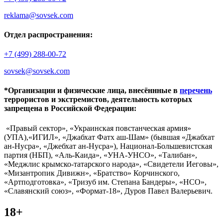
reklama@sovsek.com
Отдел распространения:
+7 (499) 288-00-72
sovsek@sovsek.com
*Организации и физические лица, внесённные в
перечень
террористов и экстремистов, деятельность которых
запрещена в Российской Федерации:
«Правый сектор», «Украинская повстанческая армия»
(УПА),«ИГИЛ», «Джабхат Фатх аш-Шам» (бывшая «Джабхат
ан-Нусра», «Джебхат ан-Нусра»), Национал-Большевистская
партия (НБП), «Аль-Каида», «УНА-УНСО», «Талибан»,
«Меджлис крымско-татарского народа», «Свидетели Иеговы»,
«Мизантропик Дивижн», «Братство» Корчинского,
«Артподготовка», «Тризуб им. Степана Бандеры», «НСО»,
«Славянский союз», «Формат-18», Дуров Павел Валерьевич.
18+