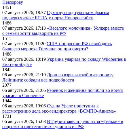
Невзорову
1451
07 августа 2026, 18:37
Сухогруз под турецким флагом
подвергся атаке БПЛА у порта Новороссийск
1486
07 августа 2026, 17:13
«Веселого молочника» Уолкера вместе
с семьей хотят выдворить из РФ
1511
07 августа 2026, 11:20
США попросили РФ освободить
бывшего морпеха Гилмана: он при смерти?
1488
07 августа 2026, 10:19
Украина ударила по складу Wildberries в
Екатеринбурге
1842
06 августа 2026, 21:19
Дрон со взрывчаткой в аэропорту
Лейпцига: собрали все подробности
2077
06 августа 2026, 21:06
Ребёнок и женщина погибли во время
урагана в Смоленске
1944
06 августа 2026, 19:06
Суд на Урале приступил к
рассмотрению дела экс-гендиректора «ВСМПО-Ависма»
1731
06 августа 2026, 15:08
В Грузии завели дело из-за «фейков» в
соцсетях о притеснениях туристов из РФ