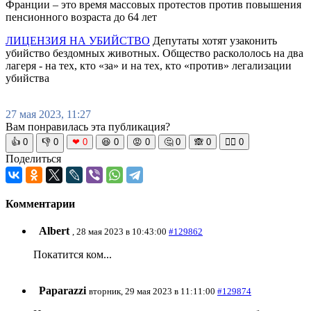
Франции – это время массовых протестов против повышения
пенсионного возраста до 64 лет
ЛИЦЕНЗИЯ НА УБИЙСТВО
Депутаты хотят узаконить
убийство бездомных животных. Общество раскололось на два
лагеря - на тех, кто «за» и на тех, кто «против» легализации
убийства
27 мая 2023, 11:27
Вам понравилась эта публикация?
👍
0
👎
0
❤
0
😆
0
😡
0
🤔
0
🙈
0
🧘‍♀️
0
Поделиться
Комментарии
Albert
, 28 мая 2023 в 10:43:00
#129862
Покатится ком...
Paparazzi
вторник, 29 мая 2023 в 11:11:00
#129874