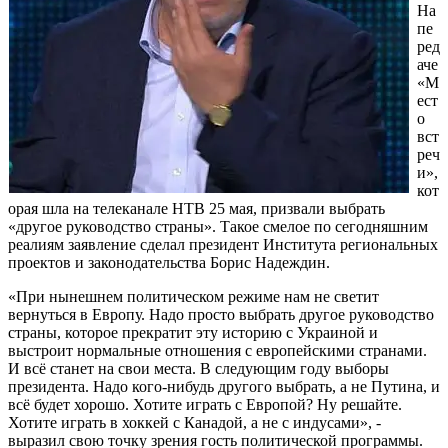
На
пе
ред
аче
«М
ест
о
вст
реч
и»,
кот
орая шла на телеканале НТВ 25 мая, призвали выбрать
«другое руководство страны». Такое смелое по сегодняшним
реалиям заявление сделал президент Института региональных
проектов и законодательства Борис Надеждин.
«При нынешнем политическом режиме нам не светит
вернуться в Европу. Надо просто выбрать другое руководство
страны, которое прекратит эту историю с Украиной и
выстроит нормальные отношения с европейскими странами.
И всё станет на свои места. В следующим году выборы
президента. Надо кого-нибудь другого выбрать, а не Путина, и
всё будет хорошо. Хотите играть с Европой? Ну решайте.
Хотите играть в хоккей с Канадой, а не с индусами», -
выразил свою точку зрения гость политической программы.