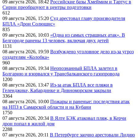
09 августа 2026, 18:42
Российские базы Хмеймим и Тартус в
Сирии преобразуют в центры подготовки
612
09 августа 2026, 15:20
Суд арестовал главу производителя
БПЛА «Дрон Солюшнс»
835
09 августа 2026, 10:03
«Одна из самых страшных атак». В
Белгороде ранены 13 человек, включая двух детей
1131
08 августа 2026, 19:59
Возбуждено уголовное дело из-за угроз
создателям «Колобка»
960
08 августа 2026, 19:34
Неопознанный БПЛА залетел в
Болгарию и взорвался у Трансбалканского газопровода
1200
08 августа 2026, 13:47
Из-за атак БПЛА все пляжи в
Геленджике, Кабардинке и Дивноморском закрыли
3364
08 августа 2026, 10:00
Пожары и раненые: последствия атак
на НПЗ в Самарской области и на Кубани
1750
07 августа 2026, 20:34
В Ялте БЭК атаковал пляж, в Керчи
дрон попал в жилой дом
2288
07 августа 2026, 20:11
В Петербурге заочно арестовали Лидию