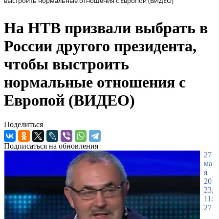
выстроить нормальные отношения с Европой (ВИДЕО)
На НТВ призвали выбрать в
России другого президента,
чтобы выстроить
нормальные отношения с
Европой (ВИДЕО)
Поделиться
Подписаться на обновления
27
ма
я
20
23,
11:
27