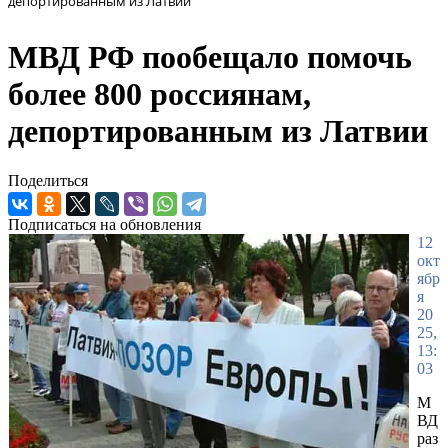
депортированным из Латвии
МВД РФ пообещало помочь
более 800 россиянам,
депортированным из Латвии
Поделиться
Подписаться на обновления
12
окт
ябр
я
20
25,
13:
03
М
ВД
раз