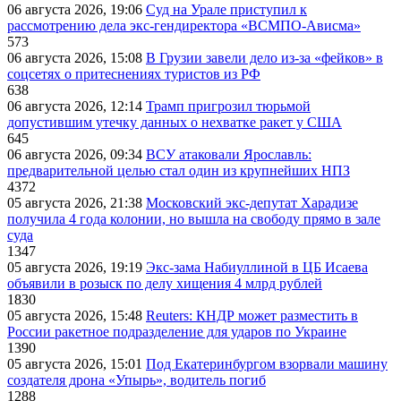
06 августа 2026, 19:06
Суд на Урале приступил к
рассмотрению дела экс-гендиректора «ВСМПО-Ависма»
573
06 августа 2026, 15:08
В Грузии завели дело из-за «фейков» в
соцсетях о притеснениях туристов из РФ
638
06 августа 2026, 12:14
Трамп пригрозил тюрьмой
допустившим утечку данных о нехватке ракет у США
645
06 августа 2026, 09:34
ВСУ атаковали Ярославль:
предварительной целью стал один из крупнейших НПЗ
4372
05 августа 2026, 21:38
Московский экс-депутат Харадизе
получила 4 года колонии, но вышла на свободу прямо в зале
суда
1347
05 августа 2026, 19:19
Экс-зама Набиуллиной в ЦБ Исаева
объявили в розыск по делу хищения 4 млрд рублей
1830
05 августа 2026, 15:48
Reuters: КНДР может разместить в
России ракетное подразделение для ударов по Украине
1390
05 августа 2026, 15:01
Под Екатеринбургом взорвали машину
создателя дрона «Упырь», водитель погиб
1288