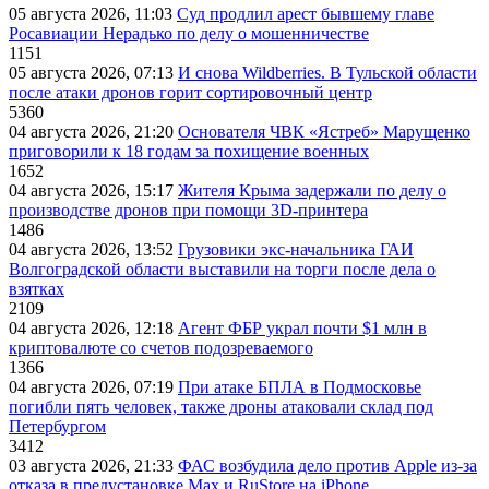
05 августа 2026, 11:03
Суд продлил арест бывшему главе
Росавиации Нерадько по делу о мошенничестве
1151
05 августа 2026, 07:13
И снова Wildberries. В Тульской области
после атаки дронов горит сортировочный центр
5360
04 августа 2026, 21:20
Основателя ЧВК «Ястреб» Марущенко
приговорили к 18 годам за похищение военных
1652
04 августа 2026, 15:17
Жителя Крыма задержали по делу о
производстве дронов при помощи 3D‑принтера
1486
04 августа 2026, 13:52
Грузовики экс-начальника ГАИ
Волгоградской области выставили на торги после дела о
взятках
2109
04 августа 2026, 12:18
Агент ФБР украл почти $1 млн в
криптовалюте со счетов подозреваемого
1366
04 августа 2026, 07:19
При атаке БПЛА в Подмосковье
погибли пять человек, также дроны атаковали склад под
Петербургом
3412
03 августа 2026, 21:33
ФАС возбудила дело против Apple из-за
отказа в предустановке Max и RuStore на iPhone