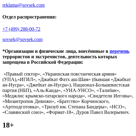
reklama@sovsek.com
Отдел распространения:
+7 (499) 288-00-72
sovsek@sovsek.com
*Организации и физические лица, внесённные в
перечень
террористов и экстремистов, деятельность которых
запрещена в Российской Федерации:
«Правый сектор», «Украинская повстанческая армия»
(УПА),«ИГИЛ», «Джабхат Фатх аш-Шам» (бывшая «Джабхат
ан-Нусра», «Джебхат ан-Нусра»), Национал-Большевистская
партия (НБП), «Аль-Каида», «УНА-УНСО», «Талибан»,
«Меджлис крымско-татарского народа», «Свидетели Иеговы»,
«Мизантропик Дивижн», «Братство» Корчинского,
«Артподготовка», «Тризуб им. Степана Бандеры», «НСО»,
«Славянский союз», «Формат-18», Дуров Павел Валерьевич.
18+