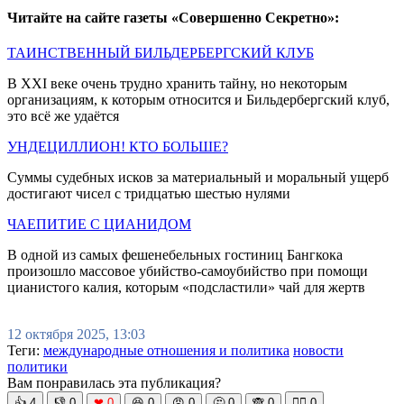
Читайте на сайте газеты «Совершенно Секретно»:
ТАИНСТВЕННЫЙ БИЛЬДЕРБЕРГСКИЙ КЛУБ
В XXI веке очень трудно хранить тайну, но некоторым
организациям, к которым относится и Бильдербергский клуб,
это всё же удаётся
УНДЕЦИЛЛИОН! КТО БОЛЬШЕ?
Суммы судебных исков за материальный и моральный ущерб
достигают чисел с тридцатью шестью нулями
ЧАЕПИТИЕ С ЦИАНИДОМ
В одной из самых фешенебельных гостиниц Бангкока
произошло массовое убийство-самоубийство при помощи
цианистого калия, которым «подсластили» чай для жертв
12 октября 2025, 13:03
Теги:
международные отношения и политика
новости
политики
Вам понравилась эта публикация?
👍
4
👎
0
❤
0
😆
0
😡
0
🤔
0
🙈
0
🧘‍♀️
0