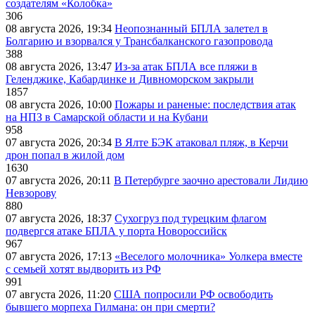
создателям «Колобка»
306
08 августа 2026, 19:34
Неопознанный БПЛА залетел в
Болгарию и взорвался у Трансбалканского газопровода
388
08 августа 2026, 13:47
Из-за атак БПЛА все пляжи в
Геленджике, Кабардинке и Дивноморском закрыли
1857
08 августа 2026, 10:00
Пожары и раненые: последствия атак
на НПЗ в Самарской области и на Кубани
958
07 августа 2026, 20:34
В Ялте БЭК атаковал пляж, в Керчи
дрон попал в жилой дом
1630
07 августа 2026, 20:11
В Петербурге заочно арестовали Лидию
Невзорову
880
07 августа 2026, 18:37
Сухогруз под турецким флагом
подвергся атаке БПЛА у порта Новороссийск
967
07 августа 2026, 17:13
«Веселого молочника» Уолкера вместе
с семьей хотят выдворить из РФ
991
07 августа 2026, 11:20
США попросили РФ освободить
бывшего морпеха Гилмана: он при смерти?