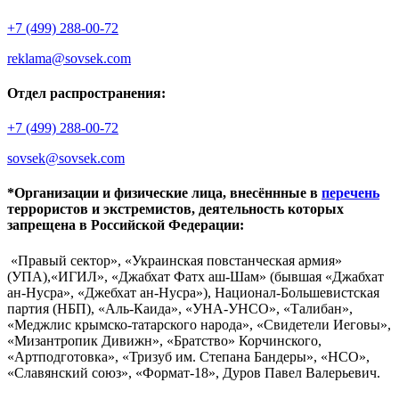
+7 (499) 288-00-72
reklama@sovsek.com
Отдел распространения:
+7 (499) 288-00-72
sovsek@sovsek.com
*Организации и физические лица, внесённные в
перечень
террористов и экстремистов, деятельность которых
запрещена в Российской Федерации:
«Правый сектор», «Украинская повстанческая армия»
(УПА),«ИГИЛ», «Джабхат Фатх аш-Шам» (бывшая «Джабхат
ан-Нусра», «Джебхат ан-Нусра»), Национал-Большевистская
партия (НБП), «Аль-Каида», «УНА-УНСО», «Талибан»,
«Меджлис крымско-татарского народа», «Свидетели Иеговы»,
«Мизантропик Дивижн», «Братство» Корчинского,
«Артподготовка», «Тризуб им. Степана Бандеры», «НСО»,
«Славянский союз», «Формат-18», Дуров Павел Валерьевич.