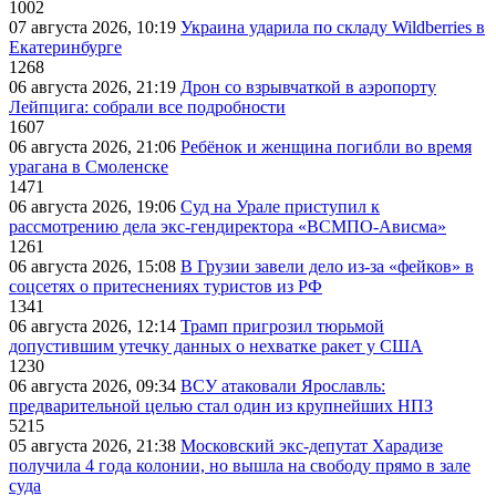
1002
07 августа 2026, 10:19
Украина ударила по складу Wildberries в
Екатеринбурге
1268
06 августа 2026, 21:19
Дрон со взрывчаткой в аэропорту
Лейпцига: собрали все подробности
1607
06 августа 2026, 21:06
Ребёнок и женщина погибли во время
урагана в Смоленске
1471
06 августа 2026, 19:06
Суд на Урале приступил к
рассмотрению дела экс-гендиректора «ВСМПО-Ависма»
1261
06 августа 2026, 15:08
В Грузии завели дело из-за «фейков» в
соцсетях о притеснениях туристов из РФ
1341
06 августа 2026, 12:14
Трамп пригрозил тюрьмой
допустившим утечку данных о нехватке ракет у США
1230
06 августа 2026, 09:34
ВСУ атаковали Ярославль:
предварительной целью стал один из крупнейших НПЗ
5215
05 августа 2026, 21:38
Московский экс-депутат Харадизе
получила 4 года колонии, но вышла на свободу прямо в зале
суда