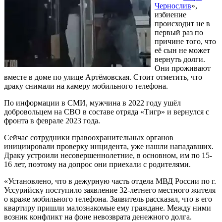
Чернослив
»,
избиение
происходит не в
первый раз по
причине того, что
её сын не может
вернуть долги.
Они проживают
вместе в доме по улице Артёмовская. Стоит отметить, что
драку снимали на камеру мобильного телефона.
По информации в СМИ, мужчина в 2022 году ушёл
добровольцем на СВО в составе отряда «Тигр» и вернулся с
фронта в феврале 2023 года.
Сейчас сотрудники правоохранительных органов
инициировали проверку инцидента, уже нашли нападавших.
Драку устроили несовершеннолетние, в основном, им по 15-
16 лет, поэтому на допрос они приехали с родителями.
«Установлено, что в дежурную часть отдела МВД России по г.
Уссурийску поступило заявление 32-летнего местного жителя
о краже мобильного телефона. Заявитель рассказал, что в его
квартиру пришли малознакомые ему граждане. Между ними
возник конфликт на фоне невозврата денежного долга.