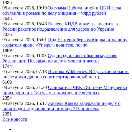
1985
05 августа 2026, 19:19
Экс-зама Набиуллиной в ЦБ Исаева
объявили в розыск по делу хищения 4 млрд рублей
2645
05 августа 2026, 15:48
Reuters: КНДР может разместить в
России ракетное подразделение для ударов по Украине
2036
05 августа 2026, 15:01
Под Екатеринбургом взорвали машину
создателя дрона «Упырь», водитель погиб
1889
05 августа 2026, 11:03
Суд продлил арест бывшему главе
Росавиации Нерадько по делу о мошенничестве
1744
05 августа 2026, 07:13
И снова Wildberries. В Тульской области
после атаки дронов горит сортировочный центр
6169
04 августа 2026, 21:20
Основателя ЧВК «Ястреб» Марущенко
приговорили к 18 годам за похищение военных
2354
04 августа 2026, 15:17
Жителя Крыма задержали по делу о
производстве дронов при помощи 3D‑принтера
2051
Все новости