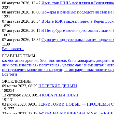
08 августа 2026, 13:47
Из-за атак БПЛА все пляжи в Геленджик
2321
08 августа 2026, 10:00
Пожары и раненые: последствия атак на
1221
07 августа 2026, 20:34
В Ялте БЭК атаковал пляж, в Керчи дрон
1829
07 августа 2026, 20:11
В Петербурге заочно арестовали Лидию 
1067
07 августа 2026, 18:37
Сухогруз под турецким флагом подвергс
1130
Все новости
ГЛАВНЫЕ ТЕМЫ
космос
атака дронов, беспилотников, бпла
монархия, дворянств
личность известная / популярная / уважаемая / знаменитая / ис
преступления
мошенники
коррупция
миграционная политика,
Все теги
ЭКСКЛЮЗИВЫ
09 марта 2023, 08:29
НЕЛЁГКИЕ ДЕНЬГИ
189254
13 октября 2023, 09:14
КОВАРНЫЙ ПЛАН
191131
03 июня 2023, 09:01
ТЕРРИТОРИИ НОВЫЕ — ПРОБЛЕМЫ 
191277
22 марта 2023, 17:19
АФЕРА НА МИЛЛИОНЫ. МУЖ - ЖЕН