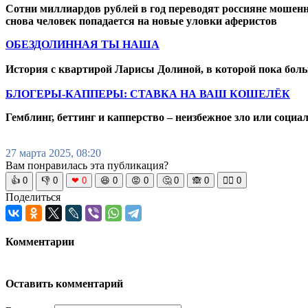
Сотни миллиардов рублей в год переводят россияне мошенн
снова человек попадается на новые уловки аферистов
ОБЕЗДОЛИННАЯ ТЫ НАША
История с квартирой Ларисы Долиной, в которой пока боль
БЛОГЕРЫ-КАППЕРЫ: СТАВКА НА ВАШ КОШЕЛЁК
Гемблинг, беттинг и капперство – неизбежное зло или социа
27 марта 2025, 08:20
Вам понравилась эта публикация?
👍
0
👎
0
❤
0
😆
0
😡
0
🤔
0
🙈
0
🧘‍♀️
0
Поделиться
Комментарии
Оставить комментарий