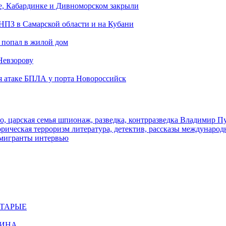
е, Кабардинке и Дивноморском закрыли
 НПЗ в Самарской области и на Кубани
 попал в жилой дом
Невзорову
я атаке БПЛА у порта Новороссийск
о, царская семья
шпионаж, разведка, контрразведка
Владимир П
торическая
терроризм
литература, детектив, рассказы
международ
 мигранты
интервью
СТАРЫЕ
ЩИНА