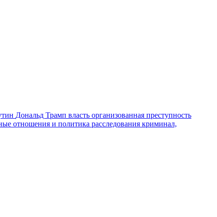
утин
Дональд Трамп
власть
организованная преступность
ные отношения и политика
расследования
криминал,