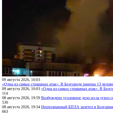
09 августа 2026, 10:03
«Одна из самых страшных атак». В Белгороде ранены 13 челове
09 августа 2026, 10:03
«Одна из самых страшных атак». В Белго
114
08 августа 2026, 19:59
Возбуждено уголовное дело из-за угроз 
530
08 августа 2026, 19:34
Неопознанный БПЛА залетел в Болгарию 
663