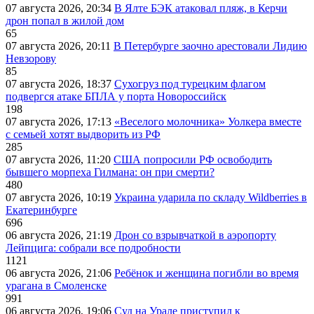
07 августа 2026, 20:34
В Ялте БЭК атаковал пляж, в Керчи
дрон попал в жилой дом
65
07 августа 2026, 20:11
В Петербурге заочно арестовали Лидию
Невзорову
85
07 августа 2026, 18:37
Сухогруз под турецким флагом
подвергся атаке БПЛА у порта Новороссийск
198
07 августа 2026, 17:13
«Веселого молочника» Уолкера вместе
с семьей хотят выдворить из РФ
285
07 августа 2026, 11:20
США попросили РФ освободить
бывшего морпеха Гилмана: он при смерти?
480
07 августа 2026, 10:19
Украина ударила по складу Wildberries в
Екатеринбурге
696
06 августа 2026, 21:19
Дрон со взрывчаткой в аэропорту
Лейпцига: собрали все подробности
1121
06 августа 2026, 21:06
Ребёнок и женщина погибли во время
урагана в Смоленске
991
06 августа 2026, 19:06
Суд на Урале приступил к