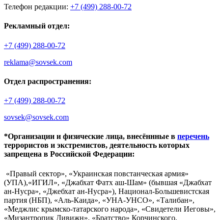
Телефон редакции:
+7 (499) 288-00-72
Рекламный отдел:
+7 (499) 288-00-72
reklama@sovsek.com
Отдел распространения:
+7 (499) 288-00-72
sovsek@sovsek.com
*Организации и физические лица, внесённные в
перечень
террористов и экстремистов, деятельность которых
запрещена в Российской Федерации:
«Правый сектор», «Украинская повстанческая армия»
(УПА),«ИГИЛ», «Джабхат Фатх аш-Шам» (бывшая «Джабхат
ан-Нусра», «Джебхат ан-Нусра»), Национал-Большевистская
партия (НБП), «Аль-Каида», «УНА-УНСО», «Талибан»,
«Меджлис крымско-татарского народа», «Свидетели Иеговы»,
«Мизантропик Дивижн», «Братство» Корчинского,