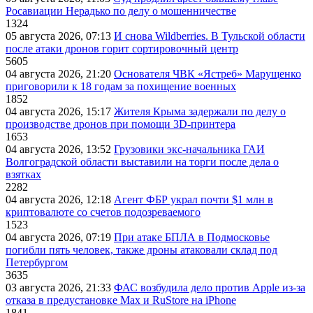
Росавиации Нерадько по делу о мошенничестве
1324
05 августа 2026, 07:13
И снова Wildberries. В Тульской области
после атаки дронов горит сортировочный центр
5605
04 августа 2026, 21:20
Основателя ЧВК «Ястреб» Марущенко
приговорили к 18 годам за похищение военных
1852
04 августа 2026, 15:17
Жителя Крыма задержали по делу о
производстве дронов при помощи 3D‑принтера
1653
04 августа 2026, 13:52
Грузовики экс-начальника ГАИ
Волгоградской области выставили на торги после дела о
взятках
2282
04 августа 2026, 12:18
Агент ФБР украл почти $1 млн в
криптовалюте со счетов подозреваемого
1523
04 августа 2026, 07:19
При атаке БПЛА в Подмосковье
погибли пять человек, также дроны атаковали склад под
Петербургом
3635
03 августа 2026, 21:33
ФАС возбудила дело против Apple из-за
отказа в предустановке Max и RuStore на iPhone
1841