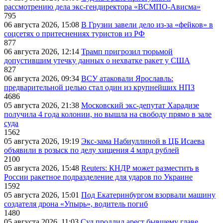
рассмотрению дела экс-гендиректора «ВСМПО-Ависма»
795
06 августа 2026, 15:08
В Грузии завели дело из-за «фейков» в
соцсетях о притеснениях туристов из РФ
877
06 августа 2026, 12:14
Трамп пригрозил тюрьмой
допустившим утечку данных о нехватке ракет у США
827
06 августа 2026, 09:34
ВСУ атаковали Ярославль:
предварительной целью стал один из крупнейших НПЗ
4686
05 августа 2026, 21:38
Московский экс-депутат Харадизе
получила 4 года колонии, но вышла на свободу прямо в зале
суда
1562
05 августа 2026, 19:19
Экс-зама Набиуллиной в ЦБ Исаева
объявили в розыск по делу хищения 4 млрд рублей
2100
05 августа 2026, 15:48
Reuters: КНДР может разместить в
России ракетное подразделение для ударов по Украине
1592
05 августа 2026, 15:01
Под Екатеринбургом взорвали машину
создателя дрона «Упырь», водитель погиб
1480
05 августа 2026, 11:03
Суд продлил арест бывшему главе