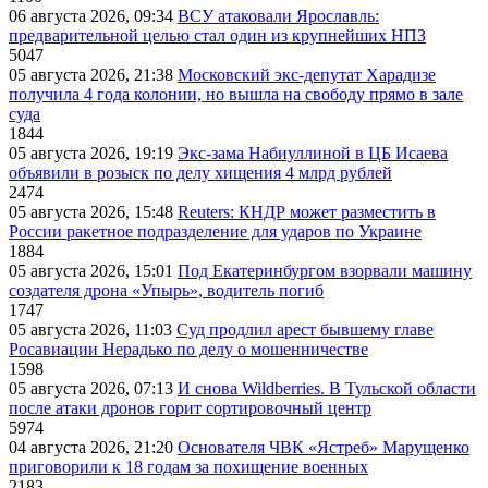
06 августа 2026, 09:34
ВСУ атаковали Ярославль:
предварительной целью стал один из крупнейших НПЗ
5047
05 августа 2026, 21:38
Московский экс-депутат Харадизе
получила 4 года колонии, но вышла на свободу прямо в зале
суда
1844
05 августа 2026, 19:19
Экс-зама Набиуллиной в ЦБ Исаева
объявили в розыск по делу хищения 4 млрд рублей
2474
05 августа 2026, 15:48
Reuters: КНДР может разместить в
России ракетное подразделение для ударов по Украине
1884
05 августа 2026, 15:01
Под Екатеринбургом взорвали машину
создателя дрона «Упырь», водитель погиб
1747
05 августа 2026, 11:03
Суд продлил арест бывшему главе
Росавиации Нерадько по делу о мошенничестве
1598
05 августа 2026, 07:13
И снова Wildberries. В Тульской области
после атаки дронов горит сортировочный центр
5974
04 августа 2026, 21:20
Основателя ЧВК «Ястреб» Марущенко
приговорили к 18 годам за похищение военных
2183