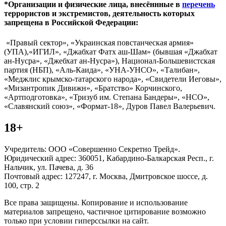
*Организации и физические лица, внесённные в
перечень
террористов и экстремистов, деятельность которых
запрещена в Российской Федерации:
«Правый сектор», «Украинская повстанческая армия»
(УПА),«ИГИЛ», «Джабхат Фатх аш-Шам» (бывшая «Джабхат
ан-Нусра», «Джебхат ан-Нусра»), Национал-Большевистская
партия (НБП), «Аль-Каида», «УНА-УНСО», «Талибан»,
«Меджлис крымско-татарского народа», «Свидетели Иеговы»,
«Мизантропик Дивижн», «Братство» Корчинского,
«Артподготовка», «Тризуб им. Степана Бандеры», «НСО»,
«Славянский союз», «Формат-18», Дуров Павел Валерьевич.
18+
Учредитель: ООО «Совершенно Секретно Трейд».
Юридический адрес: 360051, Кабардино-Балкарская Респ., г.
Нальчик, ул. Пачева, д. 36
Почтовый адрес: 127247, г. Москва, Дмитровское шоссе, д.
100, стр. 2
Все права защищены. Копирование и использование
материалов запрещено, частичное цитирование возможно
только при условии гиперссылки на сайт.