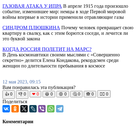
ГАЗОВАЯ АТАКА У ИПРА
В апреле 1915 года произошло
событие, изменившее мир: немцы в ходе Первой мировой
войны впервые в истории применили отравляющие газы
СИНДРОМ ПЛЮШКИНА
Почему человек превращает свою
квартиру в свалку, как с этим борются соседи, и лечится ли
это буквой закона
КОГДА РОССИЯ ПОЛЕТИТ НА МАРС?
В День космонавтики своими мыслями с «Совершенно
секретно» делится Елена Кондакова, рекордсмен среди
женщин по длительности пребывания в космосе
12 мая 2023, 09:15
Вам понравилась эта публикация?
👍
0
👎
0
❤
0
😆
0
😡
0
🤔
0
🙈
0
🧘‍♀️
0
Поделиться
Комментарии