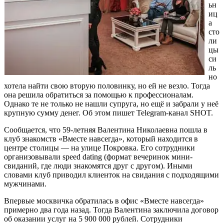
ьн
иц
а
сто
ли
цы
си
ль
но
хотела найти свою вторую половинку, но ей не везло. Тогда
она решила обратиться за помощью к профессионалам.
Однако те не только не нашли супруга, но ещё и забрали у неё
крупную сумму денег. Об этом пишет Telegram-канал SHOT.
Сообщается, что 59-летняя Валентина Николаевна пошла в
клуб знакомств «Вместе навсегда», который находится в
центре столицы — на улице Покровка. Его сотрудники
организовывали speed dating (формат вечеринок мини-
свиданий, где люди знакомятся друг с другом). Иными
словами клуб приводил клиенток на свидания с подходящими
мужчинами.
Впервые москвичка обратилась в офис «Вместе навсегда»
примерно два года назад. Тогда Валентина заключила договор
об оказании услуг на 5 900 000 рублей. Сотрудники