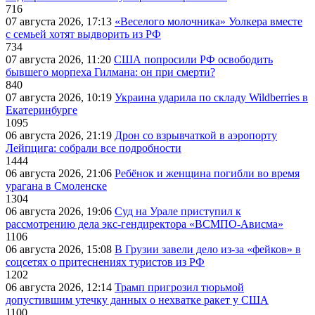
716
07 августа 2026, 17:13
«Веселого молочника» Уолкера вместе
с семьей хотят выдворить из РФ
734
07 августа 2026, 11:20
США попросили РФ освободить
бывшего морпеха Гилмана: он при смерти?
840
07 августа 2026, 10:19
Украина ударила по складу Wildberries в
Екатеринбурге
1095
06 августа 2026, 21:19
Дрон со взрывчаткой в аэропорту
Лейпцига: собрали все подробности
1444
06 августа 2026, 21:06
Ребёнок и женщина погибли во время
урагана в Смоленске
1304
06 августа 2026, 19:06
Суд на Урале приступил к
рассмотрению дела экс-гендиректора «ВСМПО-Ависма»
1106
06 августа 2026, 15:08
В Грузии завели дело из-за «фейков» в
соцсетях о притеснениях туристов из РФ
1202
06 августа 2026, 12:14
Трамп пригрозил тюрьмой
допустившим утечку данных о нехватке ракет у США
1100