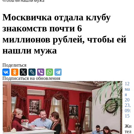
чтобы ей нашли мужа
Москвичка отдала клубу
знакомств почти 6
миллионов рублей, чтобы ей
нашли мужа
Поделиться
Подписаться на обновления
12
ма
я
20
23,
09:
15
Жи
тел