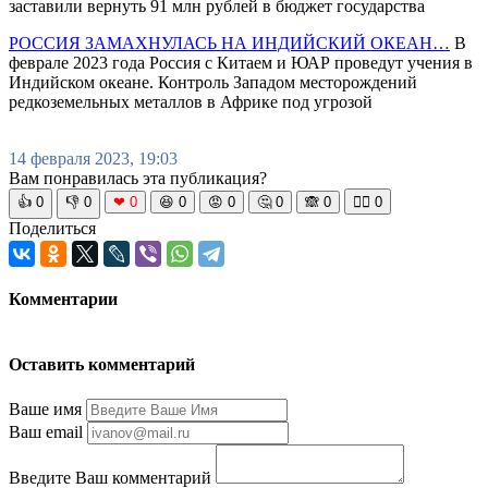
заставили вернуть 91 млн рублей в бюджет государства
РОССИЯ ЗАМАХНУЛАСЬ НА ИНДИЙСКИЙ ОКЕАН…
В
феврале 2023 года Россия с Китаем и ЮАР проведут учения в
Индийском океане. Контроль Западом месторождений
редкоземельных металлов в Африке под угрозой
14 февраля 2023, 19:03
Вам понравилась эта публикация?
👍
0
👎
0
❤
0
😆
0
😡
0
🤔
0
🙈
0
🧘‍♀️
0
Поделиться
Комментарии
Оставить комментарий
Ваше имя
Ваш email
Введите Ваш комментарий