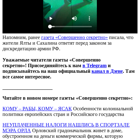
Напомним, ранее
газета «Совершенно секретно»
писала, что
жители Ялты и Сахалина ответят перед законом за
дискредитацию армии РФ.
Уважаемые читатели газеты «Совершенно
секретно»! Присоединяйтесь к нам
в Telegram
и
подписывайтесь на наш официальный
канал в Дзене
. Там
все самое интересное.
____________________
Читайте в новом номере газеты «Совершенно секретно»:
КОМУ – РАБЫ, КОМУ – ЯСАК
Особенности колониальной
политики европейских стран и Российского государства
НЕУПЛАЧЕННЫЕ НАЛОГИ НАШЛИСЬ В СПОРТЗАЛЕ
МЭРА ОРЛА
Орловский градоначальник живет в доме,
обустроенном на деньги коммерческой фирмы, которую