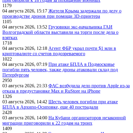
приговорили к 18 годам за похищение военных
1179
04 августа 2026, 15:17
Жителя Крыма задержали по делу о
производстве дронов при помощи 3D‑принтера
1105
04 августа 2026, 13:52
Грузовики экс-начальника ГАИ
Волгоградской области выставили на торги после дела о
взятках
1718
04 августа 2026, 12:18
Агент ФБР украл почти $1 млн в
криптовалюте со счетов подозреваемого
1022
04 августа 2026, 07:19
При атаке БПЛА в Подмосковье
погибли пять человек, также дроны атаковали склад под
Петербургом
2950
03 августа 2026, 21:33
ФАС возбудила дело против Apple из-за
отказа в предустановке Max и RuStore на iPhone
1326
03 августа 2026, 14:42
Шесть человек погибли при атаке
БПЛА в Архипо-Осиповке, еще 40 пострадали
2428
03 августа 2026, 14:00
На Кубани организаторов незаконной
миграции приговорили к 22 годам на троих
1409