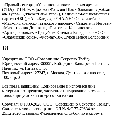
«Правый сектор», «Украинская повстанческая армия»
(УПА),«ИГИЛ», «Джабхат Фатх аш-Шам» (бывшая «Джабхат
ан-Нусра», «Джебхат ан-Нусра»), Национал-Большевистская
партия (НБП), «Аль-Каида», «УНА-УНСО», «Талибан»,
«Меджлис крымско-татарского народа», «Свидетели Иеговы»,
«Мизантропик Дивижн», «Братство» Корчинского,
«Артподготовка», «Тризуб им. Степана Бандеры», «НСО»,
«Славянский союз», «Формат-18», Дуров Павел Валерьевич.
18+
Учредитель: ООО «Совершенно Секретно Трейд».
Юридический адрес: 360051, Кабардино-Балкарская Респ., г.
Нальчик, ул. Пачева, д. 36
Почтовый адрес: 127247, г. Москва, Дмитровское шоссе, д.
100, стр. 2
Все права защищены. Копирование и использование
материалов запрещено, частичное цитирование возможно
только при условии гиперссылки на сайт.
Copyright © 1989-2026. ООО "Совершенно Секретно Трейд".
Свидетельство о регистрации ЭЛ № ФС 77-79634 от
25.12.2020 г., выдано Федеральной службой по надзору в