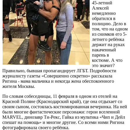
45-летний
Алексей
немедленно
обратился в
полицию. Дело в
том, что на одном
из снимков его 5-
летнего ребёнка
держит на руках
накаченный
парень в
костюме. А что
это значит?
Правильно, бывшая пропагандирует ЛГБТ. Подробности
журналисту газеты «Совершенно секретно» рассказала
Ригина - мама мальчика и некогда жена обеспокоенного
жителя Москвы.
По словам собеседницы, 11 февраля в одном из отелей на
Красной Поляне (Краснодарский край), где она отдыхает со
своим сыном, состоялась костюмированная вечеринка. На ней
были многие фантастические персонажи: герои вселенной
MARVEL, динозавр Ти-Рекс, Гайка из мультика «Чип и Дейл
спешат на помощь» и многие другие. Со всеми ними Ригина
фотографировала своего ребёнка.