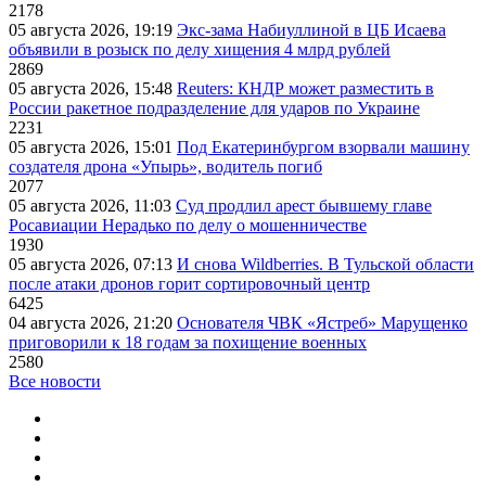
2178
05 августа 2026, 19:19
Экс-зама Набиуллиной в ЦБ Исаева
объявили в розыск по делу хищения 4 млрд рублей
2869
05 августа 2026, 15:48
Reuters: КНДР может разместить в
России ракетное подразделение для ударов по Украине
2231
05 августа 2026, 15:01
Под Екатеринбургом взорвали машину
создателя дрона «Упырь», водитель погиб
2077
05 августа 2026, 11:03
Суд продлил арест бывшему главе
Росавиации Нерадько по делу о мошенничестве
1930
05 августа 2026, 07:13
И снова Wildberries. В Тульской области
после атаки дронов горит сортировочный центр
6425
04 августа 2026, 21:20
Основателя ЧВК «Ястреб» Марущенко
приговорили к 18 годам за похищение военных
2580
Все новости