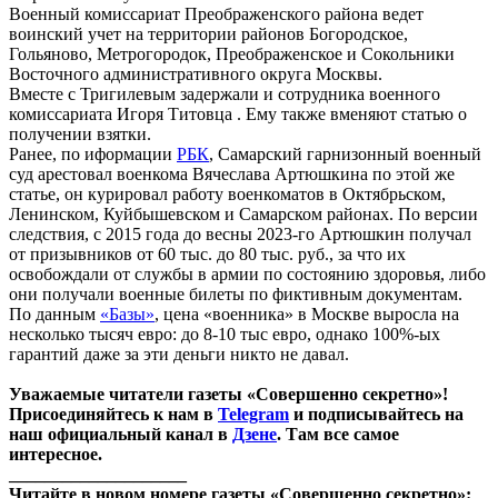
Военный комиссариат Преображенского района ведет
воинский учет на территории районов Богородское,
Гольяново, Метрогородок, Преображенское и Сокольники
Восточного административного округа Москвы.
Вместе с Тригилевым задержали и сотрудника военного
комиссариата Игоря Титовца . Ему также вменяют статью о
получении взятки.
Ранее, по иформации
РБК
, Самарский гарнизонный военный
суд арестовал военкома Вячеслава Артюшкина по этой же
статье, он курировал работу военкоматов в Октябрьском,
Ленинском, Куйбышевском и Самарском районах. По версии
следствия, с 2015 года до весны 2023-го Артюшкин получал
от призывников от 60 тыс. до 80 тыс. руб., за что их
освобождали от службы в армии по состоянию здоровья, либо
они получали военные билеты по фиктивным документам.
По данным
«Базы»
, цена «военника» в Москве выросла на
несколько тысяч евро: до 8-10 тыс евро, однако 100%-ых
гарантий даже за эти деньги никто не давал.
Уважаемые читатели газеты «Совершенно секретно»!
Присоединяйтесь к нам в
Telegram
и подписывайтесь на
наш официальный канал в
Дзене
. Там все самое
интересное.
____________________
Читайте в новом номере газеты «Совершенно секретно»: