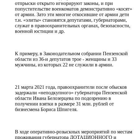
отпрыски открыто игнорируют законы, и при
попустительстве военкоматов демонстративно «косят»
от армии. Зато эти многие откосившие от армии дети
т.н. «элиты» становятся депутатами, губернаторами,
служат в правоохранительных органах, безопасности,
военной юстиции и др.
К примеру, в Законодательном собрании Пензенской
области из 36-и депутатов трое - женщины и 33
мужчины, из которых 22 не служили в армии.
21 марта 2021 года, правоохранители после обысков
задержали «неподкупного» губернатора Пензенской
области Ивана Белозерцева по подозрению в
получении взятки в размере 31 млн. рублей от
бизнесмена Бориса Шпигеля.
В ходе оперативно-розыскных мероприятий по местам
проживания губернатора ДОТАЦИОННОГО и