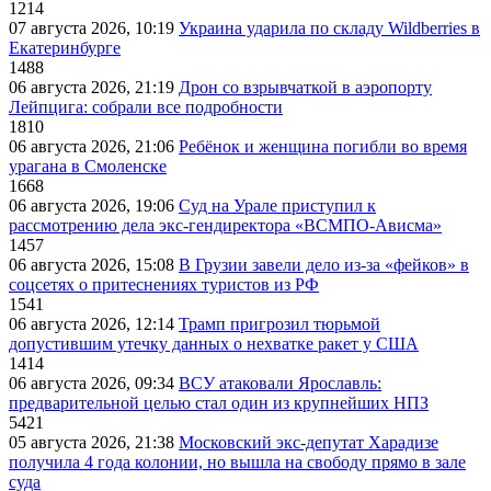
1214
07 августа 2026, 10:19
Украина ударила по складу Wildberries в
Екатеринбурге
1488
06 августа 2026, 21:19
Дрон со взрывчаткой в аэропорту
Лейпцига: собрали все подробности
1810
06 августа 2026, 21:06
Ребёнок и женщина погибли во время
урагана в Смоленске
1668
06 августа 2026, 19:06
Суд на Урале приступил к
рассмотрению дела экс-гендиректора «ВСМПО-Ависма»
1457
06 августа 2026, 15:08
В Грузии завели дело из-за «фейков» в
соцсетях о притеснениях туристов из РФ
1541
06 августа 2026, 12:14
Трамп пригрозил тюрьмой
допустившим утечку данных о нехватке ракет у США
1414
06 августа 2026, 09:34
ВСУ атаковали Ярославль:
предварительной целью стал один из крупнейших НПЗ
5421
05 августа 2026, 21:38
Московский экс-депутат Харадизе
получила 4 года колонии, но вышла на свободу прямо в зале
суда