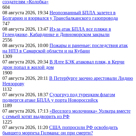
создателям «Колобка»
604
08 августа 2026, 19:34
Неопознанный БПЛА залетел в
Болгарию и взорвался у Трансбалканского газопровода
747
08 августа 2026, 13:47
Из-за атак БПЛА все пляжи в
Геленджике, Кабардинке и Дивноморском закрыли
2556
08 августа 2026, 10:00
Пожары и раненые: последствия атак
на НПЗ в Самарской области и на Кубани
1309
07 августа 2026, 20:34
В Ялте БЭК атаковал пляж, в Керчи
дрон попал в жилой дом
1900
07 августа 2026, 20:11
В Петербурге заочно арестовали Лидию
Невзорову
1132
07 августа 2026, 18:37
Сухогруз под турецким флагом
подвергся атаке БПЛА у порта Новороссийск
1189
07 августа 2026, 17:13
«Веселого молочника» Уолкера вместе
с семьей хотят выдворить из РФ
1225
07 августа 2026, 11:20
США попросили РФ освободить
бывшего морпеха Гилмана: он при смерти?