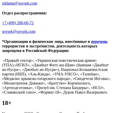
reklama@sovsek.com
Отдел распространения:
+7 (499) 288-00-72
sovsek@sovsek.com
*Организации и физические лица, внесённные в
перечень
террористов и экстремистов, деятельность которых
запрещена в Российской Федерации:
«Правый сектор», «Украинская повстанческая армия»
(УПА),«ИГИЛ», «Джабхат Фатх аш-Шам» (бывшая «Джабхат
ан-Нусра», «Джебхат ан-Нусра»), Национал-Большевистская
партия (НБП), «Аль-Каида», «УНА-УНСО», «Талибан»,
«Меджлис крымско-татарского народа», «Свидетели Иеговы»,
«Мизантропик Дивижн», «Братство» Корчинского,
«Артподготовка», «Тризуб им. Степана Бандеры», «НСО»,
«Славянский союз», «Формат-18», Дуров Павел Валерьевич.
18+