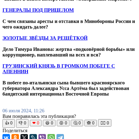
ГЕНЕРАЛЫ ПОД ПРИЦЕЛОМ
С чем связаны аресты и отставки в Минобороны России и
чего ожидать далее?
ЗОЛОТЫЕ ЗВЁЗДЫ ЗА РЕШЁТКОЙ
Дело Тимура Иванова: жертва «подковёрной борьбы» или
коррупционер, наплевавший на всех и вся?
ГРУЗИНСКИЙ КНЯЗЬ В ГРОМКОМ ПОБЕГЕ С
АПЕННИН
В побеге по-итальянски сына бывшего красноярского
губернатора Александра Усса Артёма был задействован
бандитский интернационал Восточной Европы
06 июля 2024, 11:26
Вам понравилась эта публикация?
👍
0
👎
0
❤
0
😆
0
😡
0
🤔
0
🙈
0
🧘‍♀️
0
Поделиться