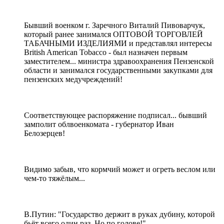
Бывший военком г. Заречного Виталий Пивоварчук,
который ранее занимался ОПТОВОЙ ТОРГОВЛЕЙ
ТАБАЧНЫМИ ИЗДЕЛИЯМИ и представлял интересы
British American Tobacco - был назначен первым
заместителем... министра здравоохранения Пензенской
области и занимался государственными закупками для
пензенских медучреждений!
Соответствующее распоряжение подписал... бывший
замполит облвоенкомата - губернатор Иван
Белозерцев!
Видимо забыв, что кормчий может и огреть веслом или
чем-то тяжёлым...
В.Путин: "Государство держит в руках дубину, которой
бьёт всего один раз. Но по голове!"