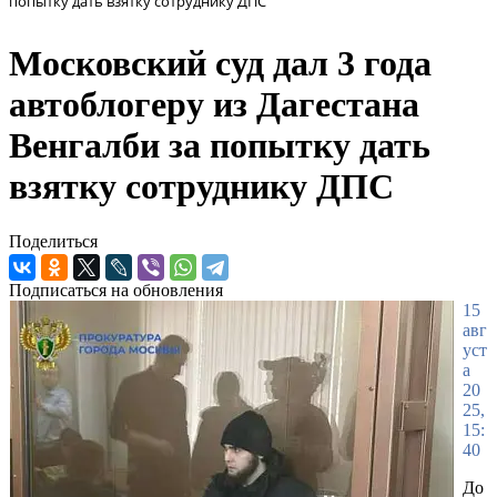
попытку дать взятку сотруднику ДПС
Московский суд дал 3 года
автоблогеру из Дагестана
Венгалби за попытку дать
взятку сотруднику ДПС
Поделиться
Подписаться на обновления
15
авг
уст
а
20
25,
15:
40
До