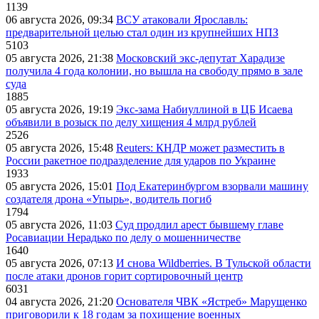
1139
06 августа 2026, 09:34
ВСУ атаковали Ярославль:
предварительной целью стал один из крупнейших НПЗ
5103
05 августа 2026, 21:38
Московский экс-депутат Харадизе
получила 4 года колонии, но вышла на свободу прямо в зале
суда
1885
05 августа 2026, 19:19
Экс-зама Набиуллиной в ЦБ Исаева
объявили в розыск по делу хищения 4 млрд рублей
2526
05 августа 2026, 15:48
Reuters: КНДР может разместить в
России ракетное подразделение для ударов по Украине
1933
05 августа 2026, 15:01
Под Екатеринбургом взорвали машину
создателя дрона «Упырь», водитель погиб
1794
05 августа 2026, 11:03
Суд продлил арест бывшему главе
Росавиации Нерадько по делу о мошенничестве
1640
05 августа 2026, 07:13
И снова Wildberries. В Тульской области
после атаки дронов горит сортировочный центр
6031
04 августа 2026, 21:20
Основателя ЧВК «Ястреб» Марущенко
приговорили к 18 годам за похищение военных