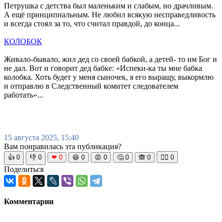
Петрушка с детства был маленьким и слабым, но драчливым.
А ещё принципиальным. Не любил всякую несправедливость
и всегда стоял за то, что считал правдой, до конца...
КОЛОБОК
Живало-бывало, жил дед со своей бабкой, а детей- то им Бог и
не дал. Вот и говорит дед бабке: «Испеки-ка ты мне бабка
колобка. Хоть будет у меня сыночек, я его выращу, выкормлю
и отправлю в Следственный комитет следователем
работать»...
15 августа 2025, 15:40
Вам понравилась эта публикация?
👍
0
👎
0
❤
0
😆
0
😡
0
🤔
0
🙈
0
🧘‍♀️
0
Поделиться
Комментарии