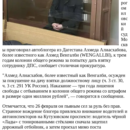
рог
ом
ил
овс
ки
й
суд
Мо
скв
ы приговорил автоблогера из Дагестана Ахмеда Алиасхабова,
более известного как Ахмед Венгалби (WENGALLBI), к трем
годам колонии общего режима за попытку дать взятку
сотруднику ДПС, сообщает столичная прокуратура.
"Ахмед Алиасхабов, более известный как Венгалби, осужден
за покушение на дачу взятки должностному лицу (ч. 3 ст. 30,
ч. 3 ст. 291 УК России). Наказание — три года лишения
свободы с отбыванием в колонии общего режима со штрафом
в размере один миллион рублей", — говорится в сообщении.
Отмечается, что 26 февраля он пьяным сел за руль без прав.
Странное вождение блогера привлекло внимание водителей и
автоинспекторов на Кутузовском проспекте: водитель чёрной
«Лады» с тонированными стёклами сначала зацепил
дорожный отбойник, а затем проехал мимо поста