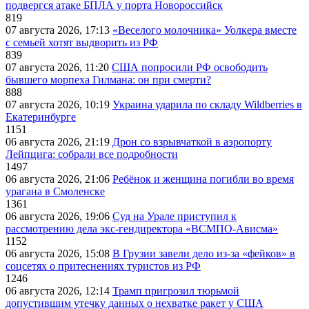
подвергся атаке БПЛА у порта Новороссийск
819
07 августа 2026, 17:13
«Веселого молочника» Уолкера вместе
с семьей хотят выдворить из РФ
839
07 августа 2026, 11:20
США попросили РФ освободить
бывшего морпеха Гилмана: он при смерти?
888
07 августа 2026, 10:19
Украина ударила по складу Wildberries в
Екатеринбурге
1151
06 августа 2026, 21:19
Дрон со взрывчаткой в аэропорту
Лейпцига: собрали все подробности
1497
06 августа 2026, 21:06
Ребёнок и женщина погибли во время
урагана в Смоленске
1361
06 августа 2026, 19:06
Суд на Урале приступил к
рассмотрению дела экс-гендиректора «ВСМПО-Ависма»
1152
06 августа 2026, 15:08
В Грузии завели дело из-за «фейков» в
соцсетях о притеснениях туристов из РФ
1246
06 августа 2026, 12:14
Трамп пригрозил тюрьмой
допустившим утечку данных о нехватке ракет у США