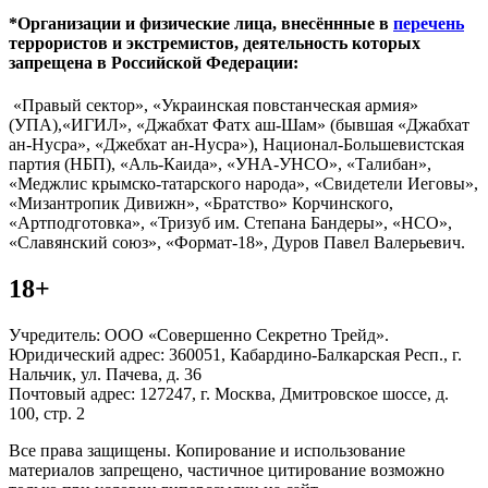
*Организации и физические лица, внесённные в
перечень
террористов и экстремистов, деятельность которых
запрещена в Российской Федерации:
«Правый сектор», «Украинская повстанческая армия»
(УПА),«ИГИЛ», «Джабхат Фатх аш-Шам» (бывшая «Джабхат
ан-Нусра», «Джебхат ан-Нусра»), Национал-Большевистская
партия (НБП), «Аль-Каида», «УНА-УНСО», «Талибан»,
«Меджлис крымско-татарского народа», «Свидетели Иеговы»,
«Мизантропик Дивижн», «Братство» Корчинского,
«Артподготовка», «Тризуб им. Степана Бандеры», «НСО»,
«Славянский союз», «Формат-18», Дуров Павел Валерьевич.
18+
Учредитель: ООО «Совершенно Секретно Трейд».
Юридический адрес: 360051, Кабардино-Балкарская Респ., г.
Нальчик, ул. Пачева, д. 36
Почтовый адрес: 127247, г. Москва, Дмитровское шоссе, д.
100, стр. 2
Все права защищены. Копирование и использование
материалов запрещено, частичное цитирование возможно